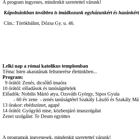
A program ingyenes, mindenkit szeretettel várunk!
Kápolnánkban továbbra is imádkozunk egyházunkért és hazánkért, 
Cím.: Törökbálint, Dózsa Gy. u. 46.
Lelki nap a római katolikus templomban
Téma: Isten akaratának felismerése életünkben...
Program:
9 órától: Zenés, dicsőítő imaóra
10 órától: előadások és tanúságtételek
Előadók: Nobilis Márió atya, Ozsváth György, Sipos Gyula
- 60 év zene - zenés tanúságtétel Szakály László és Szakály Mátyás 
13 órakor: ebédszünet, agapé
14 órától: Gyógyító mise, közbenjáró imaszolgálat
Zenei szolgálat: Te Deum együttes
A programok ingyenesek, mindenkit szeretettel várunk!