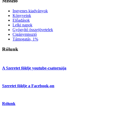
Misszió
Ingyenes kiadványok
Könyveink
Előadások
Lelki napok
Gyógyító összejövetelek
Cigánymisszió
Támogatás, 1%
Rólunk
A Szeretet földje youtube-csatornája
Szeretet földje a Facebook-on
Rólunk