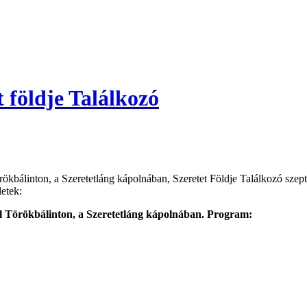
t földje Találkozó
rökbálinton, a Szeretetláng kápolnában, Szeretet Földje Találkozó sze
letek:
ól Törökbálinton, a Szeretetláng kápolnában. Program: