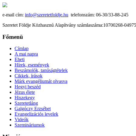
e-mail cím:
info@szeretetfoldje.hu
telefonszám: 06-30/33-88-245
Szeretet Földje Közhasznú Alapítvány számlaszáma:10700268-049
Főmenü
Címlap
A mai napra
Eheti
Hírek, események
Beszámolók, tanúságtételek
Cikkek, írások
Márk evangéliumát olvasva
Hegyi beszéd
Jézus élete
Hiszekegy
Szeretetláng
Galgóczy Erzsébet
Evangelizációs levelek
Videók
Szemináriumok