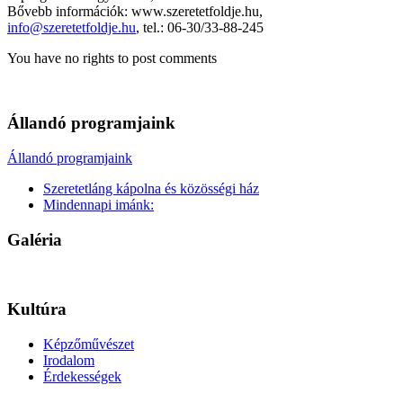
Bővebb információk: www.szeretetfoldje.hu,
info@szeretetfoldje.hu
, tel.: 06-30/33-88-245
You have no rights to post comments
Állandó programjaink
Állandó programjaink
Szeretetláng kápolna és közösségi ház
Mindennapi imánk:
Galéria
Kultúra
Képzőművészet
Irodalom
Érdekességek