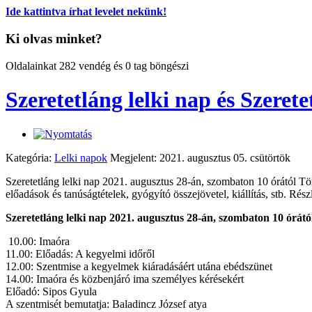
Ide kattintva írhat levelet nekünk!
Ki olvas minket?
Oldalainkat 282 vendég és 0 tag böngészi
Szeretetláng lelki nap és Szerete
Kategória:
Lelki napok
Megjelent: 2021. augusztus 05. csütörtök
Szeretetláng lelki nap 2021. augusztus 28-án, szombaton 10 órától Tö
előadások és tanúságtételek, gyógyító összejövetel, kiállítás, stb. Rész
Szeretetláng lelki nap 2021. augusztus 28-án, szombaton 10 órát
10.00: Imaóra
11.00: Előadás: A kegyelmi időről
12.00: Szentmise a kegyelmek kiáradásáért utána ebédszünet
14.00: Imaóra és közbenjáró ima személyes kérésekért
Előadó: Sipos Gyula
A szentmisét bemutatja: Baladincz József atya