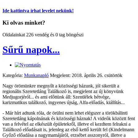
Ide kattintva írhat levelet nekünk!
Ki olvas minket?
Oldalainkat 226 vendég és 0 tag böngészi
Sűrű napok...
Kategória:
Munkanapló
Megjelent: 2018. április 26. csütörtök
Nagy örömünkre megnyílt a közösségi házunk, jól sikerült a
regionális Szeretetláng Találkozó is, megjelent az új könyvünk
Medjugorjéról... és ami előttünk áll: Szentlélek hétvége,
karizmatikus találkozó, ingyenes újság, Alfa-előadás, kiállítás...
- Már hírt adtunk róla, de örülni nem lehet elégszer a törökbálinti
Szeretetláng kápolnának és közösségi háznak! A videók közöztt fent
van a felvétel az elkészült épületekről, illetve el kezdtem felrakni a
Találkozó előadásait is, jelenleg az első kettő került fel (Kindelmann
Győző előadása a nagymamájáról, erzsébet asszonyról, illetve a