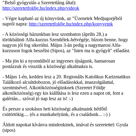
"Belső gyógyulás a Szeretetláng által):
http://szeretetfoldje.hu/index.php/videok
- Végre kapható az új könyvünk, az "Üzenetek Medjugorjéból
napról napra:
http://szeretetfoldje.hu/index.php/konyveink
- A közösségi házunkban lesz szombaton (április 28.) a
törökbálinti Alfa-kurzus Szentlélek-hétvégéje, bízom benne, hogy
nagyon jól fog sikerülni. Május 3-án pedig a nagymarosi Alfa-
kurzuson fogok beszélni (Sipos), az "Isten ma is gyógyít" előadást.
- Ma jön ki a nyomdából az ingyenes újságunk, hamarosan
postázzuk és visszük a közösségi alkalmakra is.
- Május 1-én, kedden lesz a 20. Regionális Katolikus Karizmatikus
Találkozó alcsútdobozon, jó előadásokkal, imaszolgálattal,
szentmisével. Alkotóközösségünknek (Szeretet Földje
alkotóközösség) egy kis kiállítása is lesz ezen a napot ott, fent a
galérián... szóval jó nap lesz az is! :-)
És persze a szokásos heti közösségi alkalmaink hétfőtő
csütörtökig.... (és a munkahelyünk, és a családunk... :-) )
Áldott napokat kívánva mindenkinek, imával és szeretettel: Gyula
(sipos)