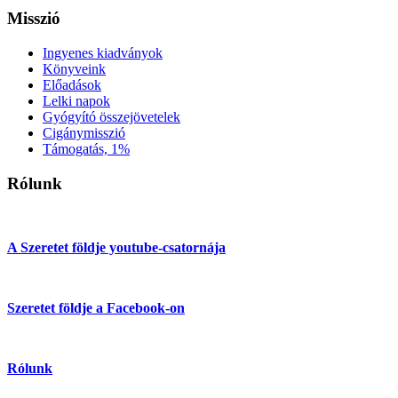
Misszió
Ingyenes kiadványok
Könyveink
Előadások
Lelki napok
Gyógyító összejövetelek
Cigánymisszió
Támogatás, 1%
Rólunk
A Szeretet földje youtube-csatornája
Szeretet földje a Facebook-on
Rólunk