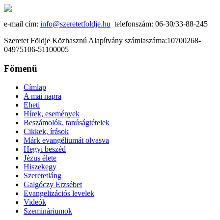
e-mail cím:
info@szeretetfoldje.hu
telefonszám: 06-30/33-88-245
Szeretet Földje Közhasznú Alapítvány számlaszáma:10700268-
04975106-51100005
Főmenü
Címlap
A mai napra
Eheti
Hírek, események
Beszámolók, tanúságtételek
Cikkek, írások
Márk evangéliumát olvasva
Hegyi beszéd
Jézus élete
Hiszekegy
Szeretetláng
Galgóczy Erzsébet
Evangelizációs levelek
Videók
Szemináriumok