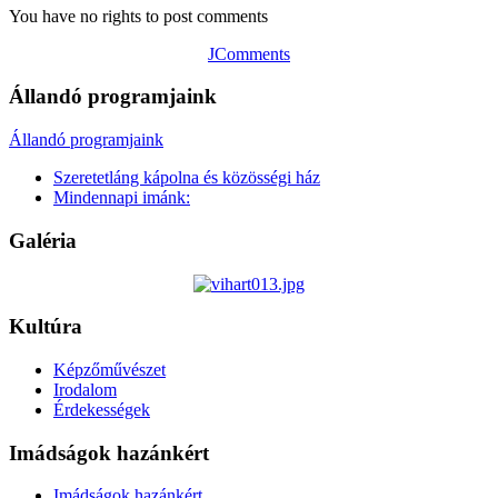
You have no rights to post comments
JComments
Állandó programjaink
Állandó programjaink
Szeretetláng kápolna és közösségi ház
Mindennapi imánk:
Galéria
Kultúra
Képzőművészet
Irodalom
Érdekességek
Imádságok hazánkért
Imádságok hazánkért