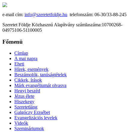
e-mail cím:
info@szeretetfoldje.hu
telefonszám: 06-30/33-88-245
Szeretet Földje Közhasznú Alapítvány számlaszáma:10700268-
04975106-51100005
Főmenü
Címlap
A mai napra
Eheti
Hírek, események
Beszámolók, tanúságtételek
Cikkek, írások
Márk evangéliumát olvasva
Hegyi beszéd
Jézus élete
Hiszekegy
Szeretetláng
Galgóczy Erzsébet
Evangelizációs levelek
Videók
Szemináriumok