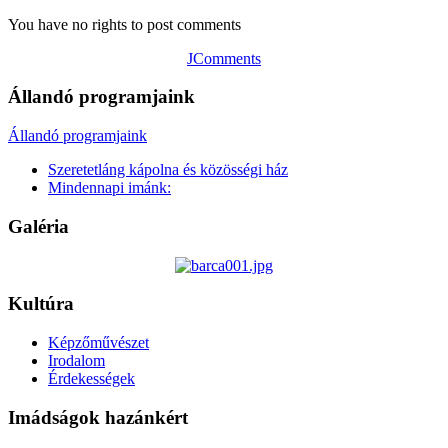
You have no rights to post comments
JComments
Állandó programjaink
Állandó programjaink
Szeretetláng kápolna és közösségi ház
Mindennapi imánk:
Galéria
Kultúra
Képzőművészet
Irodalom
Érdekességek
Imádságok hazánkért