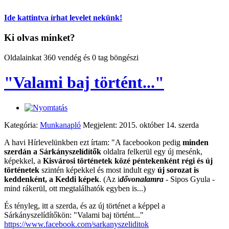
Ide kattintva írhat levelet nekünk!
Ki olvas minket?
Oldalainkat 360 vendég és 0 tag böngészi
"Valami baj történt..."
Kategória:
Munkanapló
Megjelent: 2015. október 14. szerda
A havi Hírlevelünkben ezt írtam: "
A facebookon pedig
minden
szerdán a Sárkányszelídítők
oldalra felkerül egy új mesénk,
képekkel, a
Kisvárosi történetek közé péntekenként régi és új
történetek
szintén képekkel és most indult egy
új sorozat is
keddenként, a Keddi képek
. (Az i
dővonalamra
- Sipos Gyula -
mind rákerül, ott megtalálhatók egyben is...)
És tényleg, itt a szerda, és az új történet a képpel a
Sárkányszelídítőkön: "Valami baj történt..."
https://www.facebook.com/sarkanyszeliditok