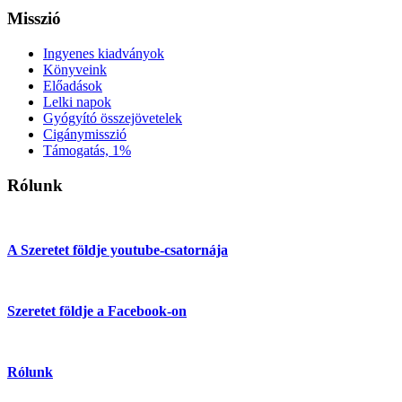
Misszió
Ingyenes kiadványok
Könyveink
Előadások
Lelki napok
Gyógyító összejövetelek
Cigánymisszió
Támogatás, 1%
Rólunk
A Szeretet földje youtube-csatornája
Szeretet földje a Facebook-on
Rólunk