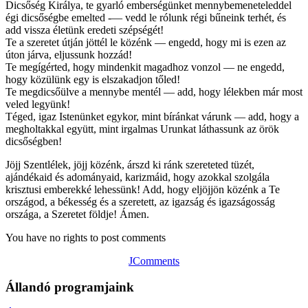
Dicsőség Királya, te gyarló emberségünket mennybemeneteleddel
égi dicsőségbe emelted -— vedd le rólunk régi bűneink terhét, és
add vissza életünk eredeti szépségét!
Te a szeretet útján jöttél le közénk — engedd, hogy mi is ezen az
úton járva, eljussunk hozzád!
Te megígérted, hogy mindenkit magadhoz vonzol — ne engedd,
hogy közülünk egy is elszakadjon tőled!
Te megdicsőülve a mennybe mentél — add, hogy lélekben már most
veled legyünk!
Téged, igaz Istenünket egykor, mint bíránkat várunk — add, hogy a
megholtakkal együtt, mint irgalmas Urunkat láthassunk az örök
dicsőségben!
Jöjj Szentlélek, jöjj közénk, árszd ki ránk szereteted tüzét,
ajándékaid és adományaid, karizmáid, hogy azokkal szolgála
krisztusi emberekké lehessünk! Add, hogy eljöjjön közénk a Te
országod, a békesség és a szeretett, az igazság és igazságosság
országa, a Szeretet földje! Ámen.
You have no rights to post comments
JComments
Állandó programjaink