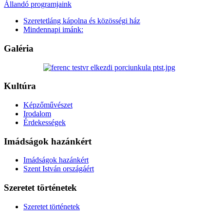
Állandó programjaink
Szeretetláng kápolna és közösségi ház
Mindennapi imánk:
Galéria
Kultúra
Képzőművészet
Irodalom
Érdekességek
Imádságok hazánkért
Imádságok hazánkért
Szent István országáért
Szeretet történetek
Szeretet történetek