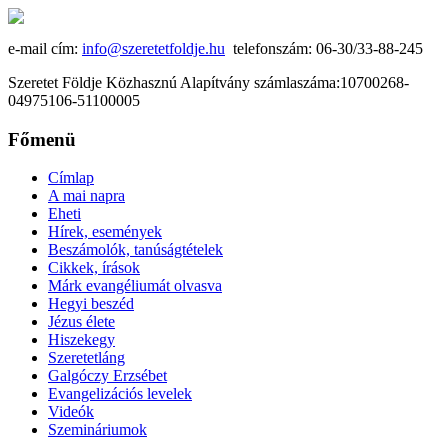
e-mail cím:
info@szeretetfoldje.hu
telefonszám: 06-30/33-88-245
Szeretet Földje Közhasznú Alapítvány számlaszáma:10700268-
04975106-51100005
Főmenü
Címlap
A mai napra
Eheti
Hírek, események
Beszámolók, tanúságtételek
Cikkek, írások
Márk evangéliumát olvasva
Hegyi beszéd
Jézus élete
Hiszekegy
Szeretetláng
Galgóczy Erzsébet
Evangelizációs levelek
Videók
Szemináriumok