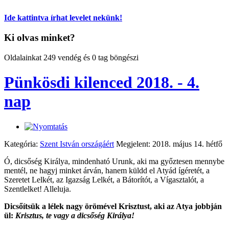
Ide kattintva írhat levelet nekünk!
Ki olvas minket?
Oldalainkat 249 vendég és 0 tag böngészi
Pünkösdi kilenced 2018. - 4.
nap
Kategória:
Szent István országáért
Megjelent: 2018. május 14. hétfő
Ó, dicsőség Királya, mindenható Urunk, aki ma győztesen mennybe
mentél, ne hagyj minket árván, hanem küldd el Atyád ígéretét, a
Szeretet Lelkét, az Igazság Lelkét, a Bátorítót, a Vígasztalót, a
Szentlelket! Alleluja.
Dicsőítsük a lélek nagy örömével Krisztust, aki az Atya jobbján
ül:
Krisztus, te vagy a dicsőség Királya!