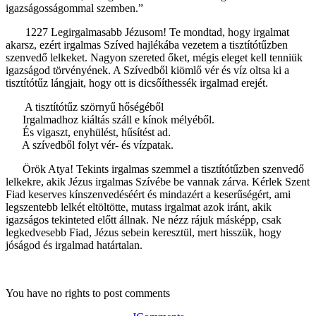
igazságosságommal szemben.”
1227 Legirgalmasabb Jézusom! Te mondtad, hogy irgalmat
akarsz, ezért irgalmas Szíved hajlékába vezetem a tisztítótűzben
szenvedő lelkeket. Nagyon szereted őket, mégis eleget kell tenniük
igazságod törvényének. A Szívedből kiömlő vér és víz oltsa ki a
tisztítótűz lángjait, hogy ott is dicsőíthessék irgalmad erejét.
A tisztítótűz szörnyű hőségéből
Irgalmadhoz kiáltás száll e kínok mélyéből.
És vigaszt, enyhülést, hűsítést ad.
A szívedből folyt vér- és vízpatak.
Örök Atya! Tekints irgalmas szemmel a tisztítótűzben szenvedő
lelkekre, akik Jézus irgalmas Szívébe be vannak zárva. Kérlek Szent
Fiad keserves kínszenvedéséért és mindazért a keserűségért, ami
legszentebb lelkét eltöltötte, mutass irgalmat azok iránt, akik
igazságos tekinteted előtt állnak. Ne nézz rájuk másképp, csak
legkedvesebb Fiad, Jézus sebein keresztül, mert hisszük, hogy
jóságod és irgalmad határtalan.
You have no rights to post comments