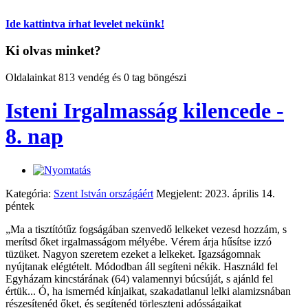
Ide kattintva írhat levelet nekünk!
Ki olvas minket?
Oldalainkat 813 vendég és 0 tag böngészi
Isteni Irgalmasság kilencede -
8. nap
Kategória:
Szent István országáért
Megjelent: 2023. április 14.
péntek
„Ma a tisztítótűz fogságában szenvedő lelkeket vezesd hozzám, s
merítsd őket irgalmasságom mélyébe. Vérem árja hűsítse izzó
tüzüket. Nagyon szeretem ezeket a lelkeket. Igazságomnak
nyújtanak elégtételt. Módodban áll segíteni nékik. Használd fel
Egyházam kincstárának (64) valamennyi búcsúját, s ajánld fel
értük... Ó, ha ismernéd kínjaikat, szakadatlanul lelki alamizsnában
részesítenéd őket, és segítenéd törleszteni adósságaikat