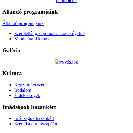
JComments
Állandó programjaink
Állandó programjaink
Szeretetláng kápolna és közösségi ház
Mindennapi imánk:
Galéria
Kultúra
Képzőművészet
Irodalom
Érdekességek
Imádságok hazánkért
Imádságok hazánkért
Szent István országáért