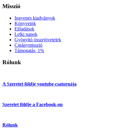
Misszió
Ingyenes kiadványok
Könyveink
Előadások
Lelki napok
Gyógyító összejövetelek
Cigánymisszió
Támogatás, 1%
Rólunk
A Szeretet földje youtube-csatornája
Szeretet földje a Facebook-on
Rólunk