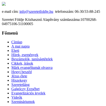
e-mail cím:
info@szeretetfoldje.hu
telefonszám: 06-30/33-88-245
Szeretet Földje Közhasznú Alapítvány számlaszáma:10700268-
04975106-51100005
Főmenü
Címlap
A mai napra
Eheti
Hírek, események
Beszámolók, tanúságtételek
Cikkek, írások
Márk evangéliumát olvasva
Hegyi beszéd
Jézus élete
Hiszekegy
Szeretetláng
Galgóczy Erzsébet
Evangelizációs levelek
Videók
Szemináriumok