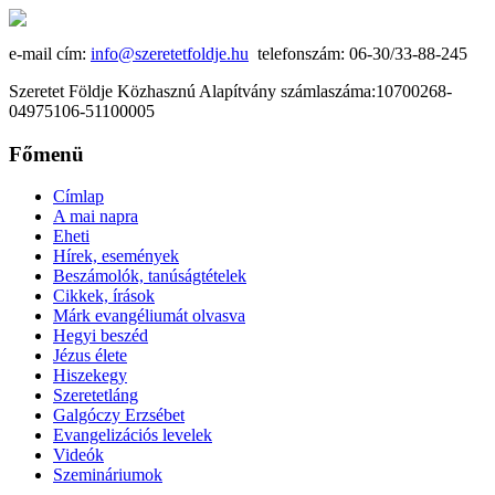
e-mail cím:
info@szeretetfoldje.hu
telefonszám: 06-30/33-88-245
Szeretet Földje Közhasznú Alapítvány számlaszáma:10700268-
04975106-51100005
Főmenü
Címlap
A mai napra
Eheti
Hírek, események
Beszámolók, tanúságtételek
Cikkek, írások
Márk evangéliumát olvasva
Hegyi beszéd
Jézus élete
Hiszekegy
Szeretetláng
Galgóczy Erzsébet
Evangelizációs levelek
Videók
Szemináriumok