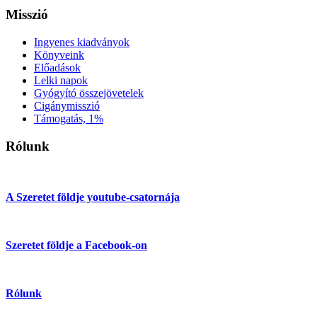
Misszió
Ingyenes kiadványok
Könyveink
Előadások
Lelki napok
Gyógyító összejövetelek
Cigánymisszió
Támogatás, 1%
Rólunk
A Szeretet földje youtube-csatornája
Szeretet földje a Facebook-on
Rólunk