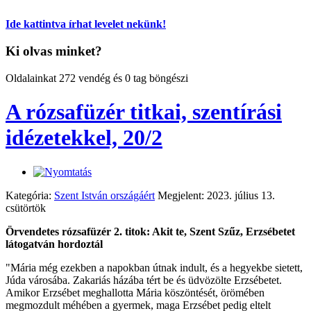
Ide kattintva írhat levelet nekünk!
Ki olvas minket?
Oldalainkat 272 vendég és 0 tag böngészi
A rózsafüzér titkai, szentírási
idézetekkel, 20/2
Kategória:
Szent István országáért
Megjelent: 2023. július 13.
csütörtök
Örvendetes rózsafüzér 2. titok: Akit te, Szent Szűz, Erzsébetet
látogatván hordoztál
"Mária még ezekben a napokban útnak indult, és a hegyekbe sietett,
Júda városába. Zakariás házába tért be és üdvözölte Erzsébetet.
Amikor Erzsébet meghallotta Mária köszöntését, örömében
megmozdult méhében a gyermek, maga Erzsébet pedig eltelt