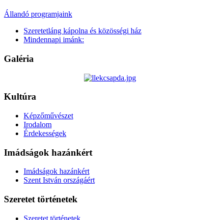
Állandó programjaink
Szeretetláng kápolna és közösségi ház
Mindennapi imánk:
Galéria
Kultúra
Képzőművészet
Irodalom
Érdekességek
Imádságok hazánkért
Imádságok hazánkért
Szent István országáért
Szeretet történetek
Szeretet történetek