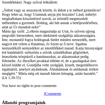
Szentlélekkel. Nagy szóval felkiáltott:
„Áldott vagy az asszonyok között, és áldott a te méhed gyümölcse!
Hogy lehet az, hogy Uramnak anyja jön hozzám? Lásd, mihelyt
meghallottam köszöntésed szavát, az örömtől megmozdult
méhemben a gyermek. Boldog, aki hitt annak a beteljesedésében,
amit az Úr mondott neki!”
Mária így szólt: „Lelkem magasztalja az Urat, és szívem ujjong
megváltó Istenemben, mert rátekintett szolgálója alázatosságára.
Íme, mostantól fogva boldognak hirdet minden nemzedék, mert
nagyot tett velem a Hatalmas, és Szent az ő neve. Irgalma
nemzedékről nemzedékre az istenfélőkkel marad. Karja bizonyságot
tett hatalmáról: szétszórta a szívük szándékában gőgösöket,
letaszította trónjukról a hatalmasokat, az alázatosakat pedig
fölemelte. Az éhezőket javakkal töltötte el, de a gazdagokat üres
kézzel küldte el. Gondjába vette szolgáját, Izraelt, megemlékezve
irgalmáról, amelyet atyáinknak, Ábrahámnak és utódainak örökre
megígért.” Mária még ott maradt három hónapig, aztán hazatért."
(Lk 1,39-55)
You have no rights to post comments
JComments
Állandó programjaink