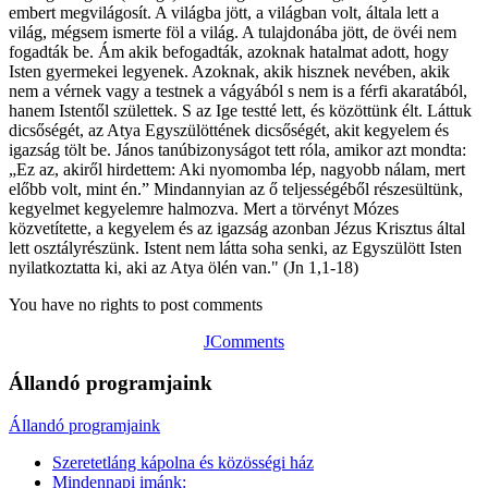
embert megvilágosít. A világba jött, a világban volt, általa lett a
világ, mégsem ismerte föl a világ. A tulajdonába jött, de övéi nem
fogadták be. Ám akik befogadták, azoknak hatalmat adott, hogy
Isten gyermekei legyenek. Azoknak, akik hisznek nevében, akik
nem a vérnek vagy a testnek a vágyából s nem is a férfi akaratából,
hanem Istentől születtek. S az Ige testté lett, és közöttünk élt. Láttuk
dicsőségét, az Atya Egyszülöttének dicsőségét, akit kegyelem és
igazság tölt be. János tanúbizonyságot tett róla, amikor azt mondta:
„Ez az, akiről hirdettem: Aki nyomomba lép, nagyobb nálam, mert
előbb volt, mint én.” Mindannyian az ő teljességéből részesültünk,
kegyelmet kegyelemre halmozva. Mert a törvényt Mózes
közvetítette, a kegyelem és az igazság azonban Jézus Krisztus által
lett osztályrészünk. Istent nem látta soha senki, az Egyszülött Isten
nyilatkoztatta ki, aki az Atya ölén van." (Jn 1,1-18)
You have no rights to post comments
JComments
Állandó programjaink
Állandó programjaink
Szeretetláng kápolna és közösségi ház
Mindennapi imánk: