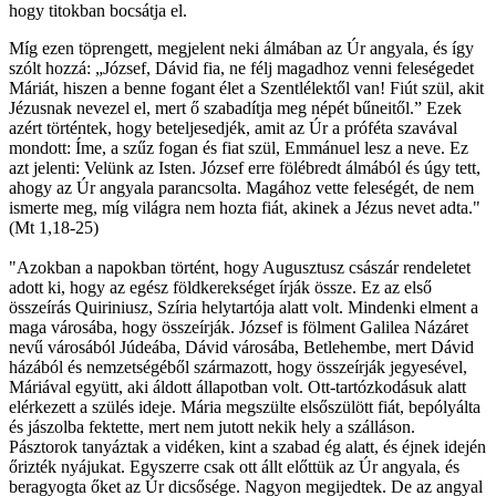
hogy titokban bocsátja el.
Míg ezen töprengett, megjelent neki álmában az Úr angyala, és így
szólt hozzá: „József, Dávid fia, ne félj magadhoz venni feleségedet
Máriát, hiszen a benne fogant élet a Szentlélektől van! Fiút szül, akit
Jézusnak nevezel el, mert ő szabadítja meg népét bűneitől.” Ezek
azért történtek, hogy beteljesedjék, amit az Úr a próféta szavával
mondott: Íme, a szűz fogan és fiat szül, Emmánuel lesz a neve. Ez
azt jelenti: Velünk az Isten. József erre fölébredt álmából és úgy tett,
ahogy az Úr angyala parancsolta. Magához vette feleségét, de nem
ismerte meg, míg világra nem hozta fiát, akinek a Jézus nevet adta."
(Mt 1,18-25)
"Azokban a napokban történt, hogy Augusztusz császár rendeletet
adott ki, hogy az egész földkerekséget írják össze. Ez az első
összeírás Quiriniusz, Szíria helytartója alatt volt. Mindenki elment a
maga városába, hogy összeírják. József is fölment Galilea Názáret
nevű városából Júdeába, Dávid városába, Betlehembe, mert Dávid
házából és nemzetségéből származott, hogy összeírják jegyesével,
Máriával együtt, aki áldott állapotban volt. Ott-tartózkodásuk alatt
elérkezett a szülés ideje. Mária megszülte elsőszülött fiát, bepólyálta
és jászolba fektette, mert nem jutott nekik hely a szálláson.
Pásztorok tanyáztak a vidéken, kint a szabad ég alatt, és éjnek idején
őrizték nyájukat. Egyszerre csak ott állt előttük az Úr angyala, és
beragyogta őket az Úr dicsősége. Nagyon megijedtek. De az angyal