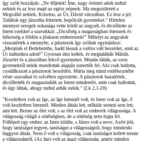
így szólt hozzájuk: „Ne féljetek! Íme, nagy örömet adok tudtul
nektek és az lesz majd az egész népnek. Ma megszületett a
Megváltó nektek, Krisztus, az Úr, Dávid városában. Ez lesz a jel:
Találtok egy jászolba fektetett, bepólyált gyermeket.” Hirtelen
mennyei seregek sokasága vette körül az angyalt, és dicsőítette az
Istent ezekkel a szavakkal: „Dicsőség a magasságban Istennek és
békesség a földön a jóakarat embereinek!” Mihelyt az angyalok
visszatértek a mennybe, a pásztorok így szóltak egymáshoz:
„Menjünk el Betlehembe, hadd lássuk a valóra vált beszédet, amit az
Úr tudtunkra adott!” Gyorsan útra keltek, és megtalálták Máriát,
Józsefet és a jászolban fekvő gyermeket. Miután látták, az ezen
gyermekről nekik mondottak alapján ismerték fel. Aki csak hallotta,
csodálkozott a pásztorok beszédén. Mária meg mind emlékezetébe
véste szavaikat és szívében egyeztette. A pásztorok hazatértek,
dicsőítették és magasztalták az Istent mindenért, amit csak hallottak,
és úgy láttak, ahogy tudtul adták nekik." (Lk 2,1-20)
"Kezdetben volt az Ige, az Ige Istennél volt, és Isten volt az Ige, ő
volt kezdetben Istennél. Minden általa lett, nélküle semmi sem lett,
ami lett. Benne az élet volt, s az élet volt az emberek világossága. A
világosság világít a sötétségben, de a sötétség nem fogta fel.
Föllépett egy ember, az Isten küldte, s János volt a neve. Azért jött,
hogy tanúságot tegyen, tanúságot a világosságról, hogy mindenki
higgyen általa. Nem ő volt a világosság, csak tanúságot kellett tennie
a világosságról. (Az Ige) volt az igazi világosság, amely minden