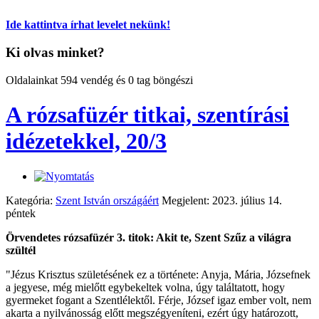
Ide kattintva írhat levelet nekünk!
Ki olvas minket?
Oldalainkat 594 vendég és 0 tag böngészi
A rózsafüzér titkai, szentírási
idézetekkel, 20/3
Kategória:
Szent István országáért
Megjelent: 2023. július 14.
péntek
Örvendetes rózsafüzér 3. titok: Akit te, Szent Szűz a világra
szültél
"Jézus Krisztus születésének ez a története: Anyja, Mária, Józsefnek
a jegyese, még mielőtt egybekeltek volna, úgy találtatott, hogy
gyermeket fogant a Szentlélektől. Férje, József igaz ember volt, nem
akarta a nyilvánosság előtt megszégyeníteni, ezért úgy határozott,