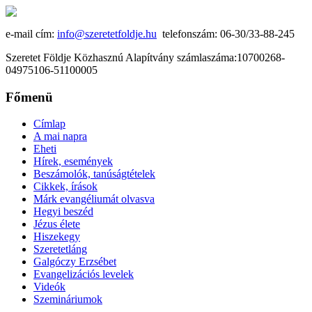
e-mail cím:
info@szeretetfoldje.hu
telefonszám: 06-30/33-88-245
Szeretet Földje Közhasznú Alapítvány számlaszáma:10700268-
04975106-51100005
Főmenü
Címlap
A mai napra
Eheti
Hírek, események
Beszámolók, tanúságtételek
Cikkek, írások
Márk evangéliumát olvasva
Hegyi beszéd
Jézus élete
Hiszekegy
Szeretetláng
Galgóczy Erzsébet
Evangelizációs levelek
Videók
Szemináriumok