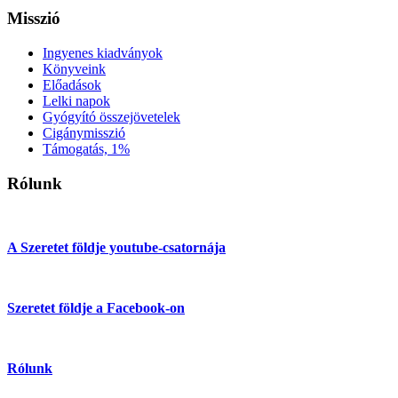
Misszió
Ingyenes kiadványok
Könyveink
Előadások
Lelki napok
Gyógyító összejövetelek
Cigánymisszió
Támogatás, 1%
Rólunk
A Szeretet földje youtube-csatornája
Szeretet földje a Facebook-on
Rólunk