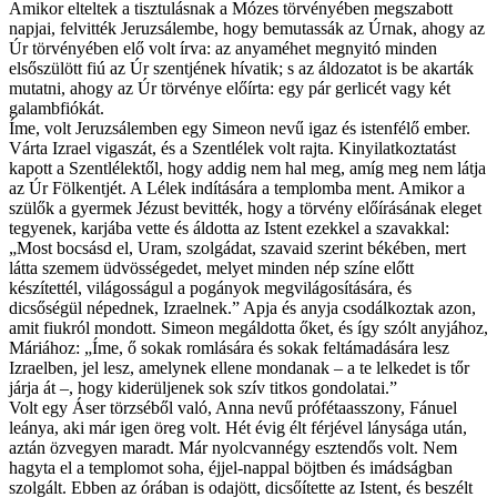
Amikor elteltek a tisztulásnak a Mózes törvényében megszabott
napjai, felvitték Jeruzsálembe, hogy bemutassák az Úrnak, ahogy az
Úr törvényében elő volt írva: az anyaméhet megnyitó minden
elsőszülött fiú az Úr szentjének hívatik; s az áldozatot is be akarták
mutatni, ahogy az Úr törvénye előírta: egy pár gerlicét vagy két
galambfiókát.
Íme, volt Jeruzsálemben egy Simeon nevű igaz és istenfélő ember.
Várta Izrael vigaszát, és a Szentlélek volt rajta. Kinyilatkoztatást
kapott a Szentlélektől, hogy addig nem hal meg, amíg meg nem látja
az Úr Fölkentjét. A Lélek indítására a templomba ment. Amikor a
szülők a gyermek Jézust bevitték, hogy a törvény előírásának eleget
tegyenek, karjába vette és áldotta az Istent ezekkel a szavakkal:
„Most bocsásd el, Uram, szolgádat, szavaid szerint békében, mert
látta szemem üdvösségedet, melyet minden nép színe előtt
készítettél, világosságul a pogányok megvilágosítására, és
dicsőségül népednek, Izraelnek.” Apja és anyja csodálkoztak azon,
amit fiukról mondott. Simeon megáldotta őket, és így szólt anyjához,
Máriához: „Íme, ő sokak romlására és sokak feltámadására lesz
Izraelben, jel lesz, amelynek ellene mondanak – a te lelkedet is tőr
járja át –, hogy kiderüljenek sok szív titkos gondolatai.”
Volt egy Áser törzséből való, Anna nevű prófétaasszony, Fánuel
leánya, aki már igen öreg volt. Hét évig élt férjével lánysága után,
aztán özvegyen maradt. Már nyolcvannégy esztendős volt. Nem
hagyta el a templomot soha, éjjel-nappal böjtben és imádságban
szolgált. Ebben az órában is odajött, dicsőítette az Istent, és beszélt