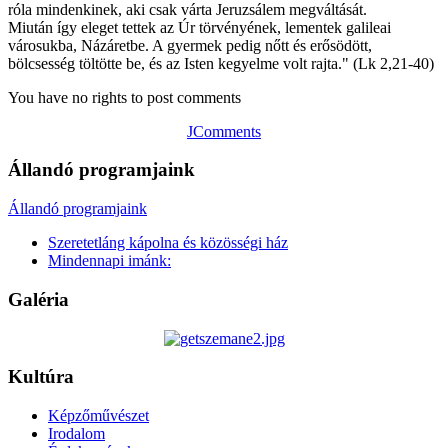
róla mindenkinek, aki csak várta Jeruzsálem megváltását.
Miután így eleget tettek az Úr törvényének, lementek galileai
városukba, Názáretbe. A gyermek pedig nőtt és erősödött,
bölcsesség töltötte be, és az Isten kegyelme volt rajta." (Lk 2,21-40)
You have no rights to post comments
JComments
Állandó programjaink
Állandó programjaink
Szeretetláng kápolna és közösségi ház
Mindennapi imánk:
Galéria
Kultúra
Képzőművészet
Irodalom