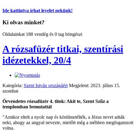
Ide kattintva írhat levelet nekünk!
Ki olvas minket?
Oldalainkat 188 vendég és 0 tag böngészi
A rózsafüzér titkai, szentírási
idézetekkel, 20/4
Kategória:
Szent István országáért
Megjelent: 2023. július 15.
szombat
Örvendetes rózsafüzér 4. titok: Akit te, Szent Szűz a
templomban bemutattál
"Amikor eltelt a nyolc nap és körülmetélték, a Jézus nevet adták
neki, ahogy az angyal nevezte, mielőtt még a méhben megfogamzott
volna.