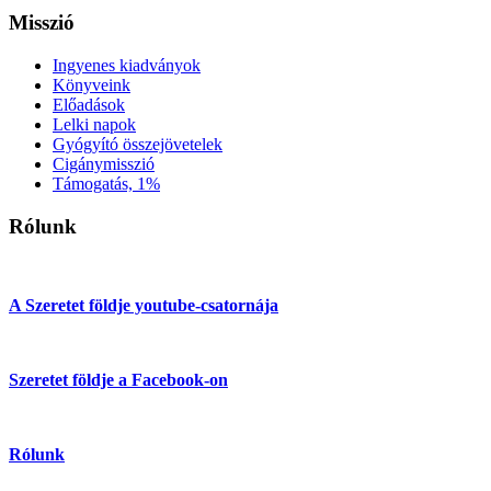
Misszió
Ingyenes kiadványok
Könyveink
Előadások
Lelki napok
Gyógyító összejövetelek
Cigánymisszió
Támogatás, 1%
Rólunk
A Szeretet földje youtube-csatornája
Szeretet földje a Facebook-on
Rólunk