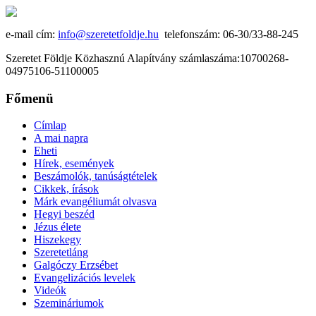
e-mail cím:
info@szeretetfoldje.hu
telefonszám: 06-30/33-88-245
Szeretet Földje Közhasznú Alapítvány számlaszáma:10700268-
04975106-51100005
Főmenü
Címlap
A mai napra
Eheti
Hírek, események
Beszámolók, tanúságtételek
Cikkek, írások
Márk evangéliumát olvasva
Hegyi beszéd
Jézus élete
Hiszekegy
Szeretetláng
Galgóczy Erzsébet
Evangelizációs levelek
Videók
Szemináriumok