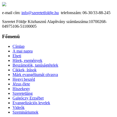
e-mail cím:
info@szeretetfoldje.hu
telefonszám: 06-30/33-88-245
Szeretet Földje Közhasznú Alapítvány számlaszáma:10700268-
04975106-51100005
Főmenü
Címlap
A mai napra
Eheti
Hírek, események
Beszámolók, tanúságtételek
Cikkek, írások
Márk evangéliumát olvasva
Hegyi beszéd
Jézus élete
Hiszekegy
Szeretetláng
Galgóczy Erzsébet
Evangelizációs levelek
Videók
Szemináriumok