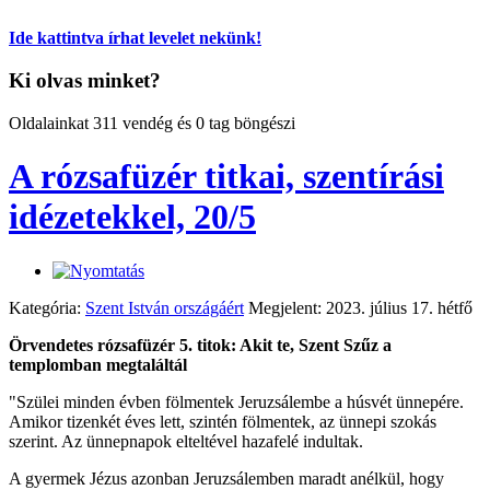
Ide kattintva írhat levelet nekünk!
Ki olvas minket?
Oldalainkat 311 vendég és 0 tag böngészi
A rózsafüzér titkai, szentírási
idézetekkel, 20/5
Kategória:
Szent István országáért
Megjelent: 2023. július 17. hétfő
Örvendetes rózsafüzér 5. titok: Akit te, Szent Szűz a
templomban megtaláltál
"Szülei minden évben fölmentek Jeruzsálembe a húsvét ünnepére.
Amikor tizenkét éves lett, szintén fölmentek, az ünnepi szokás
szerint. Az ünnepnapok elteltével hazafelé indultak.
A gyermek Jézus azonban Jeruzsálemben maradt anélkül, hogy