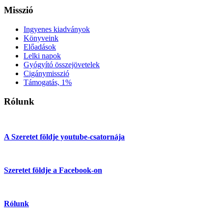
Misszió
Ingyenes kiadványok
Könyveink
Előadások
Lelki napok
Gyógyító összejövetelek
Cigánymisszió
Támogatás, 1%
Rólunk
A Szeretet földje youtube-csatornája
Szeretet földje a Facebook-on
Rólunk