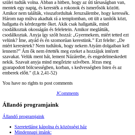
szülei tudták volna. Abban a hitben, hogy az úti társaságban van,
mentek egy napig, és keresték a rokonok és ismerősök között.
Amikor nem találták, visszafordultak Jeruzsálembe, hogy keressék.
Három nap múlva akadtak rá a templomban, ott ült a tanítók közt,
hallgatta és kérdezgette őket. Akik csak hallgatták, mind
csodálkoztak okosságán és feleletein. Amikor meglátták,
csodálkoztak. Anyja így szólt hozzá: „Gyermekem, miért tetted ezt
velünk? Íme, atyád és én szomorúan kerestünk.” Ezt felelte: „De
miért kerestetek? Nem tudtátok, hogy nekem Atyám dolgaiban kell
lennem?” Ám ők nem értették meg ezeket a hozzájuk intézett
szavakat. Velük ment hát, lement Názáretbe, és engedelmeskedett
nekik. Szavait anyja mind megőrizte szívében. Jézus meg
gyarapodott bölcsességben, korban, s kedvességben Isten és az
emberek előtt." (Lk 2,41-52)
You have no rights to post comments
JComments
Állandó programjaink
Állandó programjaink
Szeretetláng kápolna és közösségi ház
Mindennapi imánk: