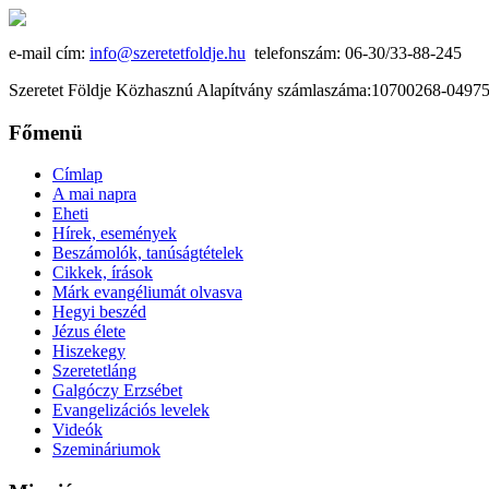
e-mail cím:
info@szeretetfoldje.hu
telefonszám: 06-30/33-88-245
Szeretet Földje Közhasznú Alapítvány számlaszáma:10700268-049
Főmenü
Címlap
A mai napra
Eheti
Hírek, események
Beszámolók, tanúságtételek
Cikkek, írások
Márk evangéliumát olvasva
Hegyi beszéd
Jézus élete
Hiszekegy
Szeretetláng
Galgóczy Erzsébet
Evangelizációs levelek
Videók
Szemináriumok