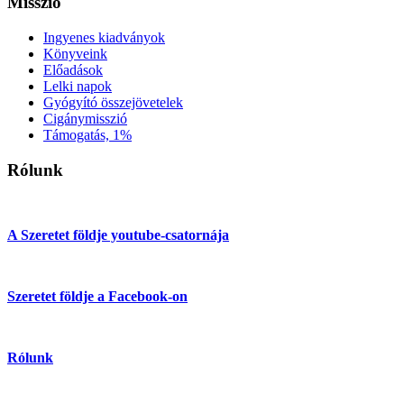
Misszió
Ingyenes kiadványok
Könyveink
Előadások
Lelki napok
Gyógyító összejövetelek
Cigánymisszió
Támogatás, 1%
Rólunk
A Szeretet földje youtube-csatornája
Szeretet földje a Facebook-on
Rólunk