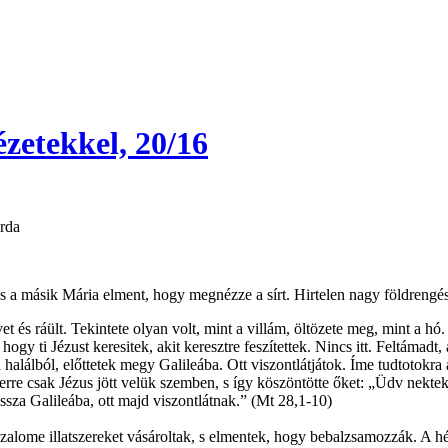
dézetekkel, 20/16
erda
s a másik Mária elment, hogy megnézze a sírt. Hirtelen nagy földrengé
et és ráült. Tekintete olyan volt, mint a villám, öltözete meg, mint a h
ogy ti Jézust keresitek, akit keresztre feszítettek. Nincs itt. Feltáma
a halálból, előttetek megy Galileába. Ott viszontlátjátok. Íme tudtotok
e csak Jézus jött velük szemben, s így köszöntötte őket: „Üdv nektek!” O
ssza Galileába, ott majd viszontlátnak.” (Mt 28,1-10)
alome illatszereket vásároltak, s elmentek, hogy bebalzsamozzák. A hé