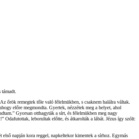
s támadt.
ó. Az őrök remegtek tőle való félelmükben, s csaknem halálra váltak.
dt, ahogy előre megmondta. Gyertek, nézzétek meg a helyet, ahol
ra adtam.” Gyorsan otthagyták a sírt, és félelmükben meg nagy
dafutottak, leborultak előtte, és átkarolták a lábát. Jézus így szólt:
t első napján kora reggel, napkeltekor kimentek a sírhoz. Egymás