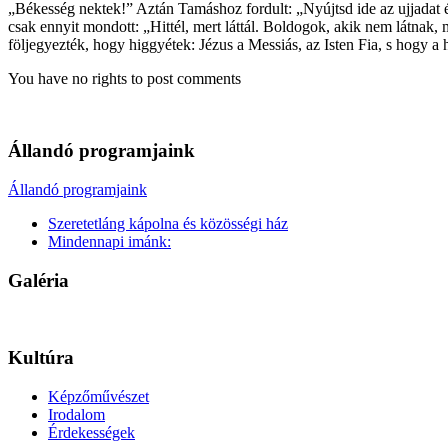
„Békesség nektek!” Aztán Tamáshoz fordult: „Nyújtsd ide az ujjadat é
csak ennyit mondott: „Hittél, mert láttál. Boldogok, akik nem látnak,
följegyezték, hogy higgyétek: Jézus a Messiás, az Isten Fia, s hogy a h
You have no rights to post comments
Állandó programjaink
Állandó programjaink
Szeretetláng kápolna és közösségi ház
Mindennapi imánk:
Galéria
Kultúra
Képzőművészet
Irodalom
Érdekességek