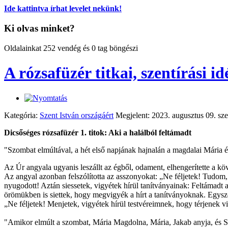
Ide kattintva írhat levelet nekünk!
Ki olvas minket?
Oldalainkat 252 vendég és 0 tag böngészi
A rózsafüzér titkai, szentírási i
Kategória:
Szent István országáért
Megjelent: 2023. augusztus 09. sz
Dicsőséges rózsafüzér 1. titok: Aki a halálból feltámadt
"Szombat elmúltával, a hét első napjának hajnalán a magdalai Mária é
Az Úr angyala ugyanis leszállt az égből, odament, elhengerítette a köv
Az angyal azonban felszólította az asszonyokat: „Ne féljetek! Tudom, h
nyugodott! Aztán siessetek, vigyétek hírül tanítványainak: Feltámadt 
örömükben is siettek, hogy megvigyék a hírt a tanítványoknak. Egyszerr
„Ne féljetek! Menjetek, vigyétek hírül testvéreimnek, hogy térjenek vi
"Amikor elmúlt a szombat, Mária Magdolna, Mária, Jakab anyja, és Sz