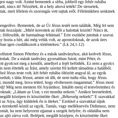
 igen nagy volt. Amint bementek a sírba, jobbról egy fehér ruhába
adt, nincs itt! Nézzétek, itt a hely ahová tették! De siessetek,
ttak, mert félelem és szorongás vett rajtuk erőt. Félelmükben senkinek
l hengerítve. Bementek, de az Úr Jézus testét nem találták. Még fel sem
k hozzájuk: „Miért keresitek az élőt a halottak között? Nincs itt,
fölfeszítik, de harmadnap feltámad.” Erre eszükbe jutottak e szavai.
 hozta a hírt, aki még velük volt, az apostoloknak, de azok üres
gában igen csodálkozott a történteken." (Lk 24,1-12)
elfutott Simon Péterhez és a másik tanítványhoz, akit kedvelt Jézus,
futottak. De a másik tanítvány gyorsabban futott, mint Péter, és
yott gyolcsot meg a kendőt, amellyel a fejét befödték. Ez nem a gyolcs
nem értették az Írást, amely szerint föl kellett támadnia a halálból.
ahol Jézus teste volt, két fehér ruhába öltözött angyal ül, az egyik
dult, s látta Jézust, amint ott állt, de nem tudta róla, hogy Jézus.
d el, mondd meg, hova tetted, hogy elvihessem magammal.” Jézus most
Engedj! Még nem mentem föl Atyámhoz. Inkább menj el testvéreimhez és
nyoknak: „Láttam az Urat, s ezt mondta nekem.” Amikor beesteledett,
t, megállt középen és köszöntötte őket: „Békesség nektek!” E szavakkal
 az Atya, úgy küldelek én is titeket.” Ezekkel a szavakkal rájuk
.” A tizenkettő közül az egyik, Tamás, vagy melléknevén Didimusz, nem
yomát, ha nem helyezem ujjamat a szegek helyére, és oldalába nem
z ajtó zárva volt. Belépett, megállt középen, és köszöntötte őket: