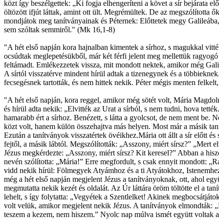
közt így beszélgettek: „Ki fogja elhengeríteni a követ a sír bejárata 
öltözött ifjút láttak, amint ott ült. Megrémültek. De az megszólította őke
mondjátok meg tanítványainak és Péternek: Előttetek megy Galileába, ot
sem szóltak semmiről." (Mk 16,1-8)
"A hét első napján kora hajnalban kimentek a sírhoz, s magukkal vitték 
ocsúdtak meglepetésükből, már két férfi jelent meg mellettük ragyogó r
feltámadt. Emlékezzetek vissza, mit mondott nektek, amikor még Galil
A sírtól visszatérve mindent hírül adtak a tizenegynek és a többiekne
fecsegésnek tartották, és nem hittek nekik. Péter mégis menten felkelt,
"A hét első napján, kora reggel, amikor még sötét volt, Mária Magdolna
és hírül adta nekik: „Elvitték az Urat a sírból, s nem tudni, hova tették
hamarabb ért a sírhoz. Benézett, s látta a gyolcsot, de nem ment be. N
közt volt, hanem külön összehajtva más helyen. Most már a másik tanítvá
Ezután a tanítványok visszatértek övéikhez.Mária ott állt a sír előtt és 
fejtől, a másik lábtól. Megszólították: „Asszony, miért sírsz?” „Mert el
Jézus megkérdezte: „Asszony, miért sírsz? Kit keresel?” Abban a hisz
nevén szólította: „Mária!” Erre megfordult, s csak ennyit mondott: 
vidd nekik hírül: Fölmegyek Atyámhoz és a ti Atyátokhoz, Istenemhez 
még a hét első napján megjelent Jézus a tanítványoknak, ott, ahol egy
megmutatta nekik kezét és oldalát. Az Úr láttára öröm töltötte el a t
lehelt, s így folytatta: „Vegyétek a Szentlelket! Akinek megbocsátjá
volt velük, amikor megjelent nekik Jézus. A tanítványok elmondták: 
teszem a kezem, nem hiszem.” Nyolc nap múlva ismét együtt voltak a ta