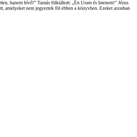
etlen, hanem hívő!” Tamás fölkiáltott: „Én Uram és Istenem!” Jézus
előtt, amelyeket nem jegyeztek föl ebben a könyvben. Ezeket azonban