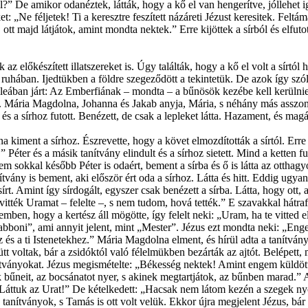
elől?” De amikor odanéztek, látták, hogy a kő el van hengerítve, jóllehet
t: „Ne féljetek! Ti a keresztre feszített názáreti Jézust keresitek. Feltám
t majd látjátok, amint mondta nektek.” Erre kijöttek a sírból és elfuto
az előkészített illatszereket is. Úgy találták, hogy a kő el volt a sírtó
uhában. Ijedtükben a földre szegeződött a tekintetük. De azok így szólta
eában járt: Az Emberfiának – mondta – a bűnösök kezébe kell kerülnie, 
k. Mária Magdolna, Johanna és Jakab anyja, Mária, s néhány más asszony
 és a sírhoz futott. Benézett, de csak a lepleket látta. Hazament, és ma
 kiment a sírhoz. Észrevette, hogy a követ elmozdították a sírtól. Erre 
.” Péter és a másik tanítvány elindult és a sírhoz sietett. Mind a ketten 
em sokkal később Péter is odaért, bement a sírba és ő is látta az otthag
ny is bement, aki először ért oda a sírhoz. Látta és hitt. Eddig ugyanis 
sírt. Amint így sírdogált, egyszer csak benézett a sírba. Látta, hogy ott, 
vitték Uramat – felelte –, s nem tudom, hová tették.” E szavakkal hátrafor
emben, hogy a kertész áll mögötte, így felelt neki: „Uram, ha te vitte
„Rabboni”, ami annyit jelent, mint „Mester”. Jézus ezt mondta neki: „
és a ti Istenetekhez.” Mária Magdolna elment, és hírül adta a tanítvá
ütt voltak, bár a zsidóktól való félelmükben bezárták az ajtót. Belépet
anítványokat. Jézus megismételte: „Békesség nektek! Amint engem küldött
tok bűneit, az bocsánatot nyer, s akinek megtartjátok, az bűnben marad
„Láttuk az Urat!” De kételkedett: „Hacsak nem látom kezén a szegek n
nítványok, s Tamás is ott volt velük. Ekkor újra megjelent Jézus, bár a