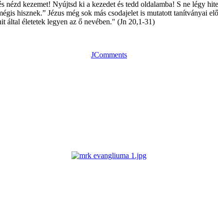
s nézd kezemet! Nyújtsd ki a kezedet és tedd oldalamba! S ne légy hit
 mégis hisznek.” Jézus még sok más csodajelet is mutatott tanítványai 
it által életetek legyen az ő nevében." (Jn 20,1-31)
JComments