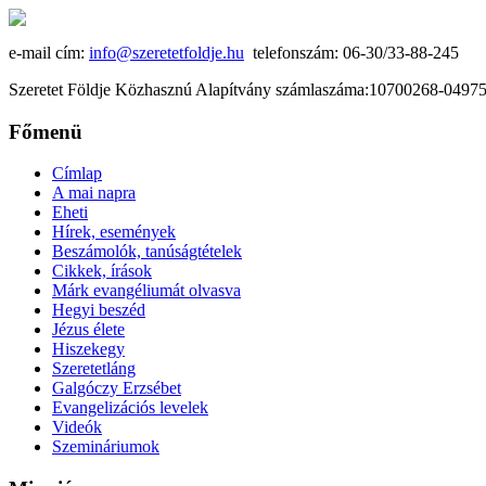
e-mail cím:
info@szeretetfoldje.hu
telefonszám: 06-30/33-88-245
Szeretet Földje Közhasznú Alapítvány számlaszáma:10700268-049
Főmenü
Címlap
A mai napra
Eheti
Hírek, események
Beszámolók, tanúságtételek
Cikkek, írások
Márk evangéliumát olvasva
Hegyi beszéd
Jézus élete
Hiszekegy
Szeretetláng
Galgóczy Erzsébet
Evangelizációs levelek
Videók
Szemináriumok