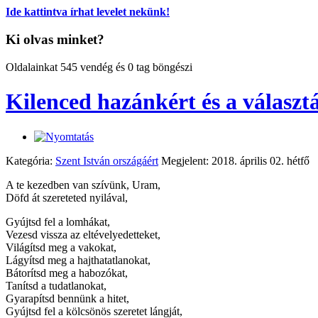
Ide kattintva írhat levelet nekünk!
Ki olvas minket?
Oldalainkat 545 vendég és 0 tag böngészi
Kilenced hazánkért és a választá
Kategória:
Szent István országáért
Megjelent: 2018. április 02. hétfő
A te kezedben van szívünk, Uram,
Döfd át szereteted nyilával,
Gyújtsd fel a lomhákat,
Vezesd vissza az eltévelyedetteket,
Világítsd meg a vakokat,
Lágyítsd meg a hajthatatlanokat,
Bátorítsd meg a habozókat,
Tanítsd a tudatlanokat,
Gyarapítsd bennünk a hitet,
Gyújtsd fel a kölcsönös szeretet lángját,