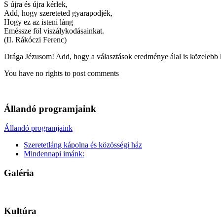
S újra és újra kérlek,
Add, hogy szereteted gyarapodjék,
Hogy ez az isteni láng
Eméssze föl viszálykodásainkat.
(II. Rákóczi Ferenc)
Drága Jézusom! Add, hogy a választások eredménye álal is közelebb ke
You have no rights to post comments
Állandó programjaink
Állandó programjaink
Szeretetláng kápolna és közösségi ház
Mindennapi imánk:
Galéria
Kultúra