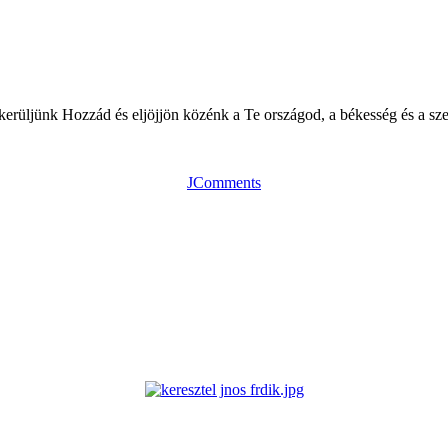
rüljünk Hozzád és eljöjjön közénk a Te országod, a békesség és a szere
JComments