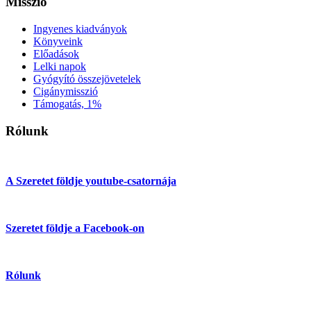
Misszió
Ingyenes kiadványok
Könyveink
Előadások
Lelki napok
Gyógyító összejövetelek
Cigánymisszió
Támogatás, 1%
Rólunk
A Szeretet földje youtube-csatornája
Szeretet földje a Facebook-on
Rólunk