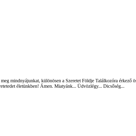
 meg mindnyájunkat, különösen a Szeretet Földje Találkozóra érkező össz
etetedet életünkben! Ámen. Miatyánk... Üdvözlégy... Dicsőség...