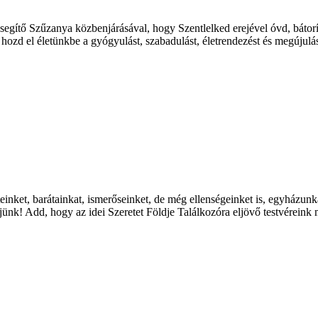
gítő Szűzanya közbenjárásával, hogy Szentlelked erejével óvd, bátorí
, hozd el életünkbe a gyógyulást, szabadulást, életrendezést és megúju
einket, barátainkat, ismerőseinket, de még ellenségeinket is, egyházunk
ünk! Add, hogy az idei Szeretet Földje Találkozóra eljövő testvérein