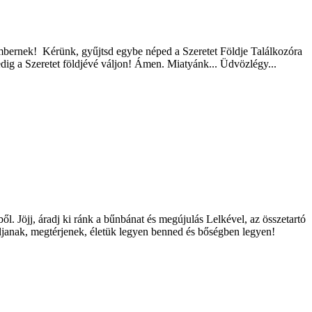
 embernek! Kérünk, gyűjtsd egybe néped a Szeretet Földje Találkozóra
edig a Szeretet földjévé váljon! Ámen. Miatyánk... Üdvözlégy...
. Jöjj, áradj ki ránk a bűnbánat és megújulás Lelkével, az összetartó
ljanak, megtérjenek, életük legyen benned és bőségben legyen!