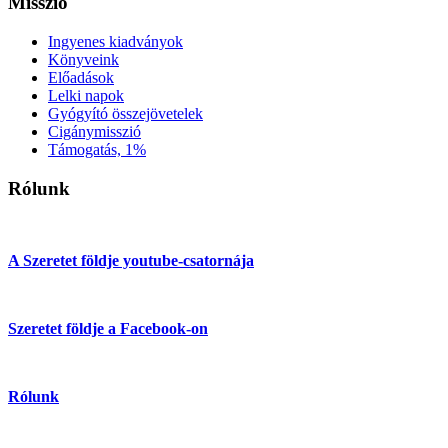
Misszió
Ingyenes kiadványok
Könyveink
Előadások
Lelki napok
Gyógyító összejövetelek
Cigánymisszió
Támogatás, 1%
Rólunk
A Szeretet földje youtube-csatornája
Szeretet földje a Facebook-on
Rólunk