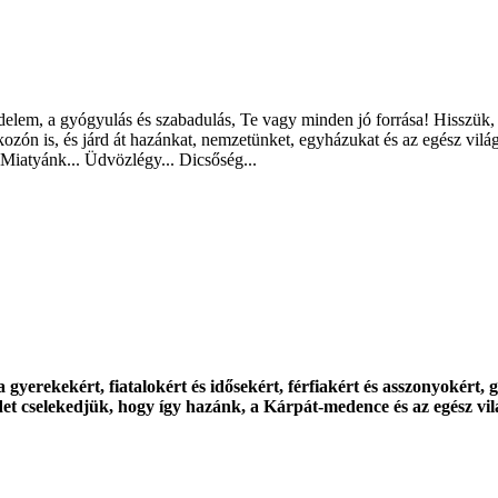
delem, a gyógyulás és szabadulás, Te vagy minden jó forrása! Hisszük, 
álkozón is, és járd át hazánkat, nemzetünket, egyházukat és az egész vi
 Miatyánk... Üdvözlégy... Dicsőség...
 gyerekekért, fiatalokért és idősekért, férfiakért és asszonyokér
det cselekedjük, hogy így hazánk, a Kárpát-medence és az egész vil