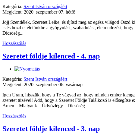
Kategória:
Szent István országáért
Megjelent: 2020. szeptember 07. hétfő
Jöjj Szentlélek, Szeretet Lelke, és újítsd meg az egész világot! Osz
is és hozd el életünkbe a gyógyulást, szabadulást, életrendezést, hog
Dicsőség...
Hozzászólás
Szeretet földje kilenced - 4. nap
Kategória:
Szent István országáért
Megjelent: 2020. szeptember 06. vasárnap
Igen Uram, hisszük, hogy a Te vágyad az, hogy minden ember kiengeszt
szeretet tüzével! Add, hogy a Szeretet Földje Találkozó is elősegít
Ámen. Miatyánk... Üdvözlégy... Dicsőség...
Hozzászólás
Szeretet földje kilenced - 3. nap