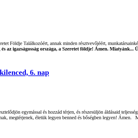
eretet Földje Találkozóért, annak minden résztvevőjéért, munkatársainké
g és az igazságosság országa, a Szeretet földje! Ámen. Miatyánk... Ü
kilenced, 6. nap
elődjön egymással és hozzád térjen, és részesüljön áldásaid teljességé
k, megtérjenek, életük legyen benned és bőségben legyen! Ámen. Mia