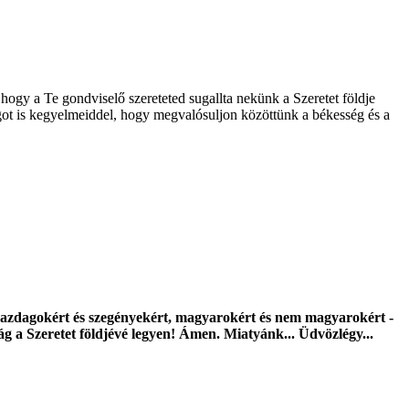
hogy a Te gondviselő szereteted sugallta nekünk a Szeretet földje
lágot is kegyelmeiddel, hogy megvalósuljon közöttünk a békesség és a
t, gazdagokért és szegényekért, magyarokért és nem magyarokért -
ág a Szeretet földjévé legyen! Ámen. Miatyánk... Üdvözlégy...