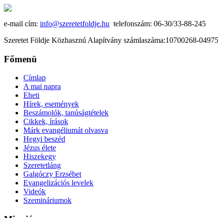
e-mail cím:
info@szeretetfoldje.hu
telefonszám: 06-30/33-88-245
Szeretet Földje Közhasznú Alapítvány számlaszáma:10700268-049
Főmenü
Címlap
A mai napra
Eheti
Hírek, események
Beszámolók, tanúságtételek
Cikkek, írások
Márk evangéliumát olvasva
Hegyi beszéd
Jézus élete
Hiszekegy
Szeretetláng
Galgóczy Erzsébet
Evangelizációs levelek
Videók
Szemináriumok