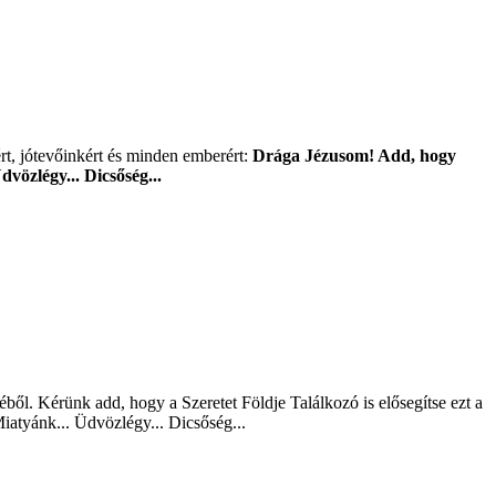
rt, jótevőinkért és minden emberért:
Drága Jézusom! Add, hogy
dvözlégy... Dicsőség...
ből. Kérünk add, hogy a Szeretet Földje Találkozó is elősegítse ezt a
tyánk... Üdvözlégy... Dicsőség...