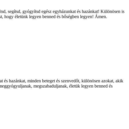
tsd, segítsd, gyógyítsd egész egyházunkat és hazánkat! Különösen is
lást, hogy életünk legyen benned és bőségben legyen! Ámen.
at és hazánkat, minden beteget és szenvedőt, különösen azokat, akik
k meggyógyuljanak, megszabaduljanak, életük legyen benned és