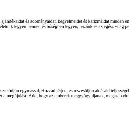
d ki ajándékaidat és adományaidat, kegyelmeidet és karizmáidat minden
y életünk legyen benned és bőségben legyen, hazánk és az egész világ p
elődjön egymással, Hozzád térjen, és részesüljön áldásaid teljességéből
se ezt a megújulást! Add, hogy az emberek meggyógyuljanak, megszabadu