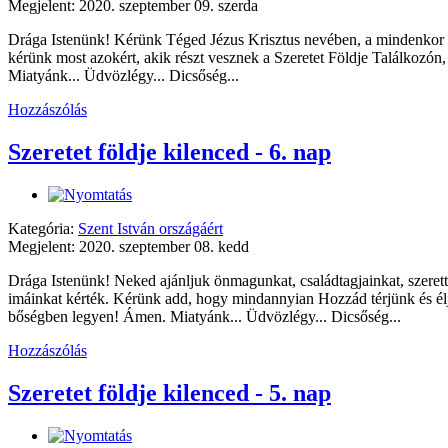
Megjelent: 2020. szeptember 09. szerda
Drága Istenünk! Kérünk Téged Jézus Krisztus nevében, a mindenkor se
kérünk most azokért, akik részt vesznek a Szeretet Földje Találkozón
Miatyánk... Üdvözlégy... Dicsőség...
Hozzászólás
Szeretet földje kilenced - 6. nap
Kategória:
Szent István országáért
Megjelent: 2020. szeptember 08. kedd
Drága Istenünk! Neked ajánljuk önmagunkat, családtagjainkat, szerett
imáinkat kérték. Kérünk add, hogy mindannyian Hozzád térjünk és élj
bőségben legyen! Ámen. Miatyánk... Üdvözlégy... Dicsőség...
Hozzászólás
Szeretet földje kilenced - 5. nap