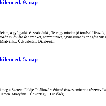
kilenced, 9. nap
delem, a gyógyulás és szabadulás, Te vagy minden jó forrása! Hisszük, 
álkozón is, és járd át hazánket, nemzetünket, egyházukat és az egész vi
 Miatyánk... Üdvözlégy... Dicsőség...
kilenced, 5. nap
meg a Szeretet Földje Találkozóra érkező összes embert: a résztvevőket
 Ámen. Miatyánk... Üdvözlégy... Dicsőség...