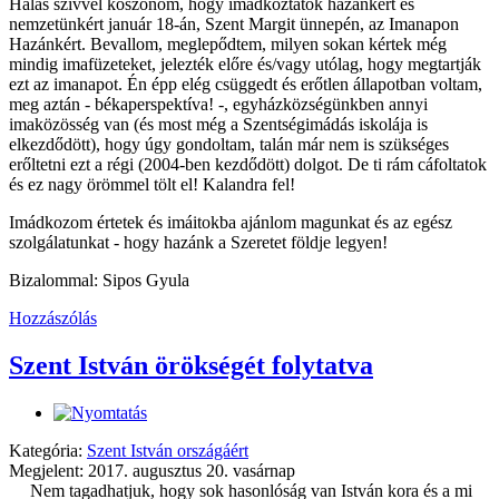
Hálás szívvel köszönöm, hogy imádkoztatok hazánkért és
nemzetünkért január 18-án, Szent Margit ünnepén, az Imanapon
Hazánkért. Bevallom, meglepődtem, milyen sokan kértek még
mindig imafüzeteket, jelezték előre és/vagy utólag, hogy megtartják
ezt az imanapot. Én épp elég csüggedt és erőtlen állapotban voltam,
meg aztán - békaperspektíva! -, egyházközségünkben annyi
imaközösség van (és most még a Szentségimádás iskolája is
elkezdődött), hogy úgy gondoltam, talán már nem is szükséges
erőltetni ezt a régi (2004-ben kezdődött) dolgot. De ti rám cáfoltatok
és ez nagy örömmel tölt el! Kalandra fel!
Imádkozom értetek és imáitokba ajánlom magunkat és az egész
szolgálatunkat - hogy hazánk a Szeretet földje legyen!
Bizalommal: Sipos Gyula
Hozzászólás
Szent István örökségét folytatva
Kategória:
Szent István országáért
Megjelent: 2017. augusztus 20. vasárnap
Nem tagadhatjuk, hogy sok hasonlóság van István kora és a mi