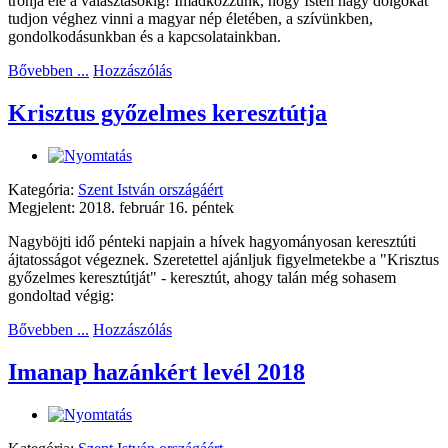
trónja elé a választásokig! Imádkozzunk, hogy Isten nagy dolgokat
tudjon véghez vinni a magyar nép életében, a szívünkben,
gondolkodásunkban és a kapcsolatainkban.
Bővebben ...
Hozzászólás
Krisztus győzelmes keresztútja
Kategória:
Szent István országáért
Megjelent: 2018. február 16. péntek
Nagyböjti idő pénteki napjain a hívek hagyományosan keresztúti
ájtatosságot végeznek. Szeretettel ajánljuk figyelmetekbe a "Krisztus
győzelmes keresztútját" - keresztút, ahogy talán még sohasem
gondoltad végig:
Bővebben ...
Hozzászólás
Imanap hazánkért levél 2018