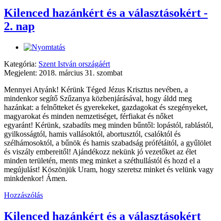
Kilenced hazánkért és a választásokért -
2. nap
Kategória:
Szent István országáért
Megjelent: 2018. március 31. szombat
Mennyei Atyánk! Kérünk Téged Jézus Krisztus nevében, a
mindenkor segítő Szűzanya közbenjárásával, hogy áldd meg
hazánkat: a felnőtteket és gyerekeket, gazdagokat és szegényeket,
magyarokat és minden nemzetiséget, férfiakat és nőket
egyaránt! Kérünk, szabadíts meg minden bűntől: lopástól, rablástól,
gyilkosságtól, hamis vallásoktól, abortusztól, csalóktól és
szélhámosoktól, a bűnök és hamis szabadság prófétáitól, a gyűlölet
és viszály embereitől! Ajándékozz nekünk jó vezetőket az élet
minden területén, ments meg minket a széthullástól és hozd el a
megújulást! Köszönjük Uram, hogy szeretsz minket és velünk vagy
minkdenkor! Ámen.
Hozzászólás
Kilenced hazánkért és a választásokért