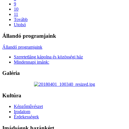
9
10
11
Tovább
Utolsó
Állandó programjaink
Állandó programjaink
Szeretetláng kápolna és közösségi ház
Mindennapi imánk:
Galéria
Kultúra
Képzőművészet
Irodalom
Érdekességek
Imádságok hazánkért