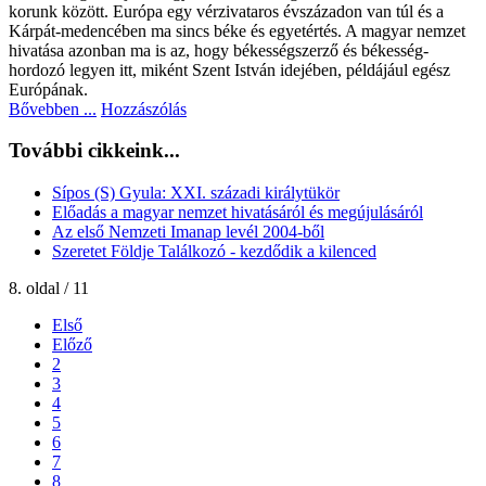
korunk között. Európa egy vérzivataros évszázadon van túl és a
Kárpát-medencében ma sincs béke és egyetértés. A magyar nemzet
hivatása azonban ma is az, hogy békességszerző és békesség-
hordozó legyen itt, miként Szent István idejében, példájául egész
Európának.
Bővebben ...
Hozzászólás
További cikkeink...
Sípos (S) Gyula: XXI. századi királytükör
Előadás a magyar nemzet hivatásáról és megújulásáról
Az első Nemzeti Imanap levél 2004-ből
Szeretet Földje Találkozó - kezdődik a kilenced
8. oldal / 11
Első
Előző
2
3
4
5
6
7
8