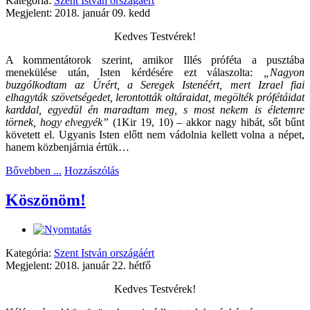
Kategória:
Szent István országáért
Megjelent: 2018. január 09. kedd
Kedves Testvérek!
A kommentátorok szerint, amikor Illés próféta a pusztába
menekülése után, Isten kérdésére ezt válaszolta:
„Nagyon
buzgólkodtam az Úrért, a Seregek Istenéért, mert Izrael fiai
elhagyták szövetségedet, lerontották oltáraidat, megölték prófétáidat
karddal, egyedül én maradtam meg, s most nekem is életemre
törnek, hogy elvegyék”
(1Kir 19, 10) – akkor nagy hibát, sőt bűnt
követett el. Ugyanis Isten előtt nem vádolnia kellett volna a népet,
hanem közbenjárnia értük…
Bővebben ...
Hozzászólás
Köszönöm!
Kategória:
Szent István országáért
Megjelent: 2018. január 22. hétfő
Kedves Testvérek!