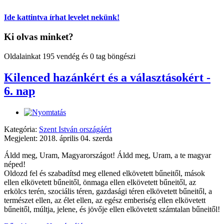
Ide kattintva írhat levelet nekünk!
Ki olvas minket?
Oldalainkat 195 vendég és 0 tag böngészi
Kilenced hazánkért és a választásokért -
6. nap
Kategória:
Szent István országáért
Megjelent: 2018. április 04. szerda
Áldd meg, Uram, Magyarországot! Áldd meg, Uram, a te magyar
néped!
Oldozd fel és szabadítsd meg ellened elkövetett bűneitől, mások
ellen elkövetett bűneitől, önmaga ellen elkövetett bűneitől, az
erkölcs terén, szociális téren, gazdasági téren elkövetett bűneitől, a
természet ellen, az élet ellen, az egész emberiség ellen elkövetett
bűneitől, múltja, jelene, és jövője ellen elkövetett számtalan bűneitől!