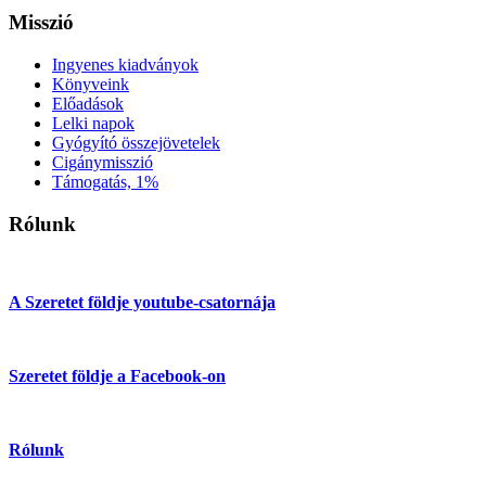
Misszió
Ingyenes kiadványok
Könyveink
Előadások
Lelki napok
Gyógyító összejövetelek
Cigánymisszió
Támogatás, 1%
Rólunk
A Szeretet földje youtube-csatornája
Szeretet földje a Facebook-on
Rólunk