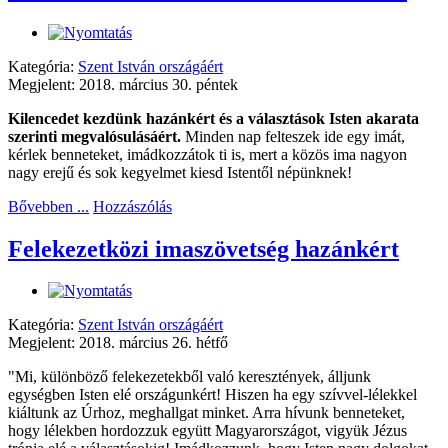
Kategória:
Szent István országáért
Megjelent: 2018. március 30. péntek
Kilencedet kezdünk hazánkért és a választások Isten akarata
szerinti megvalósulásáért.
Minden nap felteszek ide egy imát,
kérlek benneteket, imádkozzátok ti is, mert a közös ima nagyon
nagy erejű és sok kegyelmet kiesd Istentől népünknek!
Bővebben ...
Hozzászólás
Felekezetközi imaszövetség hazánkért
Kategória:
Szent István országáért
Megjelent: 2018. március 26. hétfő
"Mi, különböző felekezetekből való keresztények, álljunk
egységben Isten elé országunkért! Hiszen ha egy szívvel-lélekkel
kiáltunk az Úrhoz, meghallgat minket. Arra hívunk benneteket,
hogy lélekben hordozzuk együtt Magyarországot, vigyük Jézus