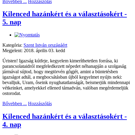
Bővebben ...
Hozzászólás
Kilenced hazánkért és a választásokért -
5. nap
Kategória:
Szent István országáért
Megjelent: 2018. április 03. kedd
Úristen! Igazság kútfeje, kegyelem kimeríthetetlen forrása, ki
parancsolataidról megfeledkezett népedet néhanapján a szolgaság
jármával sújtod, hogy megtörvén gôgjét, amint a büntetésben
igazságot adtál, a megbocsátásban újból kegyelmet nyújts neki:
bevalljuk, Uram, ôseink nyughatatlanságát, beismerjük mindennapi
vétkeinket, amelyekkel ellened támadván, valóban megérdemeljük
ostorodat.
Bővebben ...
Hozzászólás
Kilenced hazánkért és a választásokért -
4. nap