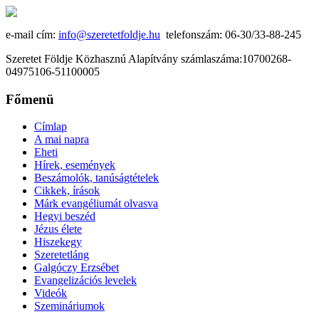
e-mail cím:
info@szeretetfoldje.hu
telefonszám: 06-30/33-88-245
Szeretet Földje Közhasznú Alapítvány számlaszáma:10700268-
04975106-51100005
Főmenü
Címlap
A mai napra
Eheti
Hírek, események
Beszámolók, tanúságtételek
Cikkek, írások
Márk evangéliumát olvasva
Hegyi beszéd
Jézus élete
Hiszekegy
Szeretetláng
Galgóczy Erzsébet
Evangelizációs levelek
Videók
Szemináriumok