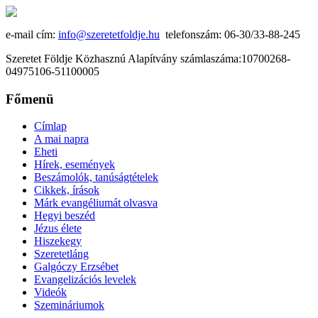
e-mail cím:
info@szeretetfoldje.hu
telefonszám: 06-30/33-88-245
Szeretet Földje Közhasznú Alapítvány számlaszáma:10700268-
04975106-51100005
Főmenü
Címlap
A mai napra
Eheti
Hírek, események
Beszámolók, tanúságtételek
Cikkek, írások
Márk evangéliumát olvasva
Hegyi beszéd
Jézus élete
Hiszekegy
Szeretetláng
Galgóczy Erzsébet
Evangelizációs levelek
Videók
Szemináriumok