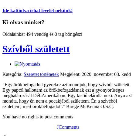
Ide kattintva írhat levelet nekünk!
Ki olvas minket?
Oldalainkat 494 vendég és 0 tag böngészi
Szívből született
Kategória:
Szeretet történetek
Megjelent: 2020. november 03. kedd
"Egy örökbefogadott gyerekre azt mondjuk, hogy szívből született.
Egy paptól hallottam az örökbefogadásnak ezt a gyönyörűséges
meghatározását Dél-Amerikában. Egy kisfiú elárulta neki: Anyu azt
mondta, hogy én nem a pocakjából születtem. Én a szívéből
születtem, mert örökbefogadott." Briege McKenna O.S.C.
You have no rights to post comments
JComments