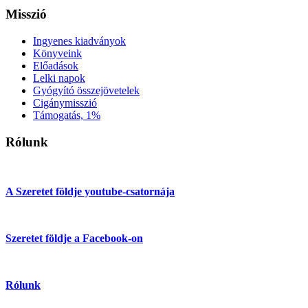
Misszió
Ingyenes kiadványok
Könyveink
Előadások
Lelki napok
Gyógyító összejövetelek
Cigánymisszió
Támogatás, 1%
Rólunk
A Szeretet földje youtube-csatornája
Szeretet földje a Facebook-on
Rólunk