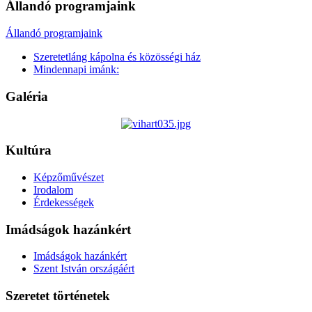
Állandó programjaink
Állandó programjaink
Szeretetláng kápolna és közösségi ház
Mindennapi imánk:
Galéria
Kultúra
Képzőművészet
Irodalom
Érdekességek
Imádságok hazánkért
Imádságok hazánkért
Szent István országáért
Szeretet történetek