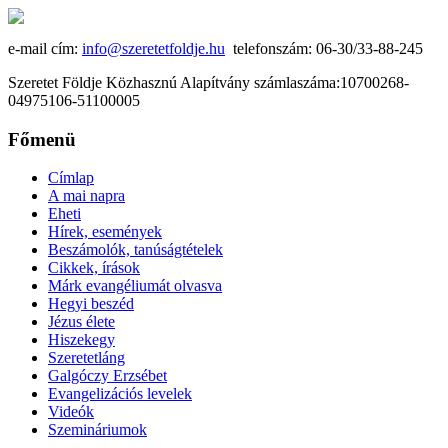
e-mail cím:
info@szeretetfoldje.hu
telefonszám: 06-30/33-88-245
Szeretet Földje Közhasznú Alapítvány számlaszáma:10700268-
04975106-51100005
Főmenü
Címlap
A mai napra
Eheti
Hírek, események
Beszámolók, tanúságtételek
Cikkek, írások
Márk evangéliumát olvasva
Hegyi beszéd
Jézus élete
Hiszekegy
Szeretetláng
Galgóczy Erzsébet
Evangelizációs levelek
Videók
Szemináriumok