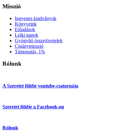
Misszió
Ingyenes kiadványok
Könyveink
Előadások
Lelki napok
Gyógyító összejövetelek
Cigánymisszió
Támogatás, 1%
Rólunk
A Szeretet földje youtube-csatornája
Szeretet földje a Facebook-on
Rólunk