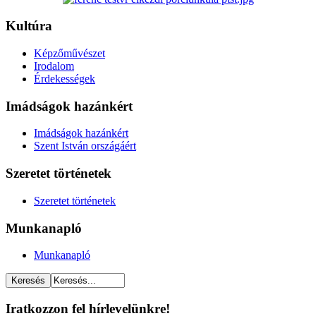
Kultúra
Képzőművészet
Irodalom
Érdekességek
Imádságok hazánkért
Imádságok hazánkért
Szent István országáért
Szeretet történetek
Szeretet történetek
Munkanapló
Munkanapló
Iratkozzon fel hírlevelünkre!