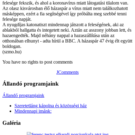
felesége fekszik, és ahol a koronavírus miatt látogatási tilalom van.
Az olasz kisvárosban élő házaspár a vírus miatt nem találkozhatott
másképpen, ezért a fia segítségével így próbálta meg szebbé tenni
felesége napját.
A nyugdíjas katonatiszt mindennap játszott a feleségének, aki az
ablakból hallgatta és integetett neki. Aztán az asszony jobban lett, és
hazaengedték. Majd néhány nappal a hazaszállítása után az
otthonában elhunyt - adta hírül a BBC. A házaspár 47 évig élt együtt
boldogan.
(szmo.hu)
You have no rights to post comments
JComments
Állandó programjaink
Állandó programjaink
Szeretetláng kápolna és közösségi ház
Mindennapi imánk:
Galéria