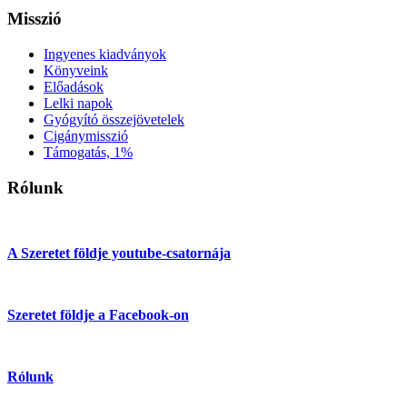
Misszió
Ingyenes kiadványok
Könyveink
Előadások
Lelki napok
Gyógyító összejövetelek
Cigánymisszió
Támogatás, 1%
Rólunk
A Szeretet földje youtube-csatornája
Szeretet földje a Facebook-on
Rólunk