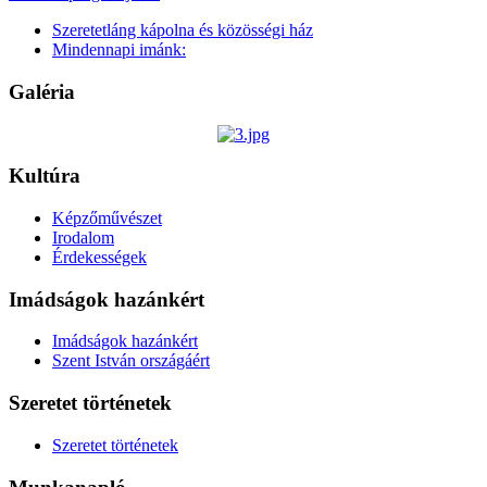
Szeretetláng kápolna és közösségi ház
Mindennapi imánk:
Galéria
Kultúra
Képzőművészet
Irodalom
Érdekességek
Imádságok hazánkért
Imádságok hazánkért
Szent István országáért
Szeretet történetek
Szeretet történetek