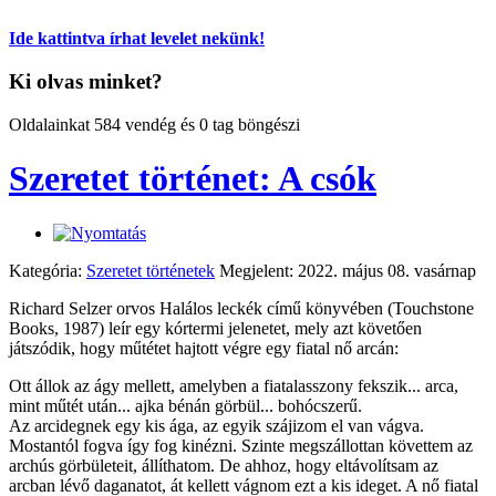
Ide kattintva írhat levelet nekünk!
Ki olvas minket?
Oldalainkat 584 vendég és 0 tag böngészi
Szeretet történet: A csók
Kategória:
Szeretet történetek
Megjelent: 2022. május 08. vasárnap
Richard Selzer orvos Halálos leckék című könyvében (Touchstone
Books, 1987) leír egy kórtermi jelenetet, mely azt követően
játszódik, hogy műtétet hajtott végre egy fiatal nő arcán:
Ott állok az ágy mellett, amelyben a fiatalasszony fekszik... arca,
mint műtét után... ajka bénán görbül... bohócszerű.
Az arcidegnek egy kis ága, az egyik szájizom el van vágva.
Mostantól fogva így fog kinézni. Szinte megszállottan követtem az
archús görbületeit, állíthatom. De ahhoz, hogy eltávolítsam az
arcban lévő daganatot, át kellett vágnom ezt a kis ideget. A nő fiatal