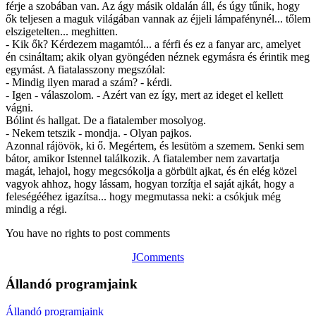
férje a szobában van. Az ágy másik oldalán áll, és úgy tűnik, hogy
ők teljesen a maguk világában vannak az éjjeli lámpafénynél... tőlem
elszigetelten... meghitten.
- Kik ők? Kérdezem magamtól... a férfi és ez a fanyar arc, amelyet
én csináltam; akik olyan gyöngéden néznek egymásra és érintik meg
egymást. A fiatalasszony megszólal:
- Mindig ilyen marad a szám? - kérdi.
- Igen - válaszolom. - Azért van ez így, mert az ideget el kellett
vágni.
Bólint és hallgat. De a fiatalember mosolyog.
- Nekem tetszik - mondja. - Olyan pajkos.
Azonnal rájövök, ki ő. Megértem, és lesütöm a szemem. Senki sem
bátor, amikor Istennel találkozik. A fiatalember nem zavartatja
magát, lehajol, hogy megcsókolja a görbült ajkat, és én elég közel
vagyok ahhoz, hogy lássam, hogyan torzítja el saját ajkát, hogy a
feleségééhez igazítsa... hogy megmutassa neki: a csókjuk még
mindig a régi.
You have no rights to post comments
JComments
Állandó programjaink
Állandó programjaink