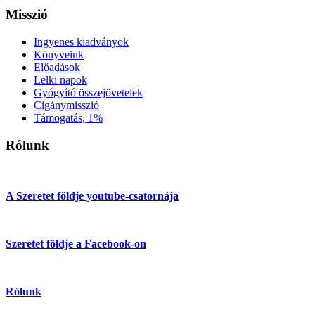
Misszió
Ingyenes kiadványok
Könyveink
Előadások
Lelki napok
Gyógyító összejövetelek
Cigánymisszió
Támogatás, 1%
Rólunk
A Szeretet földje youtube-csatornája
Szeretet földje a Facebook-on
Rólunk