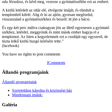
oda Jézushoz, és kérd meg, vezesse a gyóntatószékbe ezt az embert.
A kisfiú letérdelt az oltár elé, elvégezte imáját, és elindult a
templomból kifelé. Alig ér ki az ajtón, gyorsan megfordul,
visszaszalad a gyóntatószékhez és beszól: itt jön a bácsi.
És egy-két perc múlva csakugyan jön az illető egyenesen a gyóntató
székhez, letérdel, meggyónik és mint másik ember hagyja el a
templomot. Az Isten a kegyelemnek ezt a csodáját egy egyszerű, de
tiszta lelkű kisfiú buzgó kérésére tette.”
(facebook)
You have no rights to post comments
JComments
Állandó programjaink
Állandó programjaink
Szeretetláng kápolna és közösségi ház
Mindennapi imánk:
Galéria