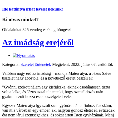
Ide kattintva írhat levelet nekünk!
Ki olvas minket?
Oldalainkat 325 vendég és 0 tag böngészi
Az imádság erejéről
Kategória:
Szeretet történetek
Megjelent: 2022. július 07. csütörtök
Valóban nagy erő az imádság – mondja Mateo atya, a Jézus Szíve
tisztelet nagy apostola, és a következő esetet beszéli el:
”Gyónni szokott nálam egy kisfiúcska, akinek csodálatosan tiszta
volt a lelke, és Jézus azzal tüntette ki, hogy szentáldozás után
gyakran szólt hozzá és elbeszélgetett vele.
Egyszer Mateo atya így szólt szentgyónás után a fiúhoz: fiacskám,
van itt a városban egy ember, aki nagyon gonosz életet él, évtizedek
óta nem járul szentségekhez, és sokat ártott Isten egyházának. Menj