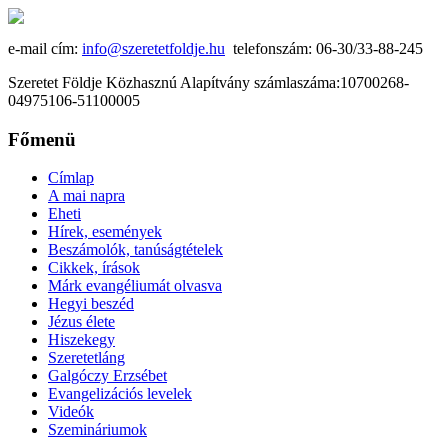
e-mail cím:
info@szeretetfoldje.hu
telefonszám: 06-30/33-88-245
Szeretet Földje Közhasznú Alapítvány számlaszáma:10700268-
04975106-51100005
Főmenü
Címlap
A mai napra
Eheti
Hírek, események
Beszámolók, tanúságtételek
Cikkek, írások
Márk evangéliumát olvasva
Hegyi beszéd
Jézus élete
Hiszekegy
Szeretetláng
Galgóczy Erzsébet
Evangelizációs levelek
Videók
Szemináriumok