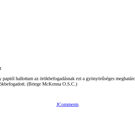
t
y paptól hallottam az örökbefogadásnak ezt a gyönyörűséges meghatáro
örökbefogadott. (Briege McKenna O.S.C.)
JComments