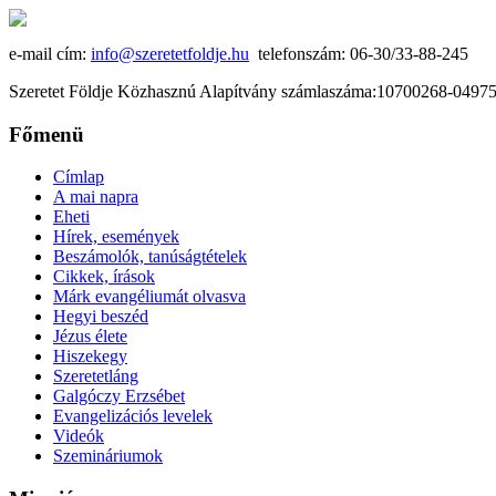
e-mail cím:
info@szeretetfoldje.hu
telefonszám: 06-30/33-88-245
Szeretet Földje Közhasznú Alapítvány számlaszáma:10700268-049
Főmenü
Címlap
A mai napra
Eheti
Hírek, események
Beszámolók, tanúságtételek
Cikkek, írások
Márk evangéliumát olvasva
Hegyi beszéd
Jézus élete
Hiszekegy
Szeretetláng
Galgóczy Erzsébet
Evangelizációs levelek
Videók
Szemináriumok