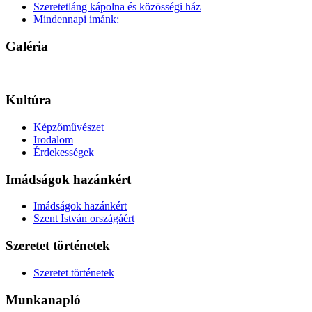
Szeretetláng kápolna és közösségi ház
Mindennapi imánk:
Galéria
Kultúra
Képzőművészet
Irodalom
Érdekességek
Imádságok hazánkért
Imádságok hazánkért
Szent István országáért
Szeretet történetek
Szeretet történetek
Munkanapló