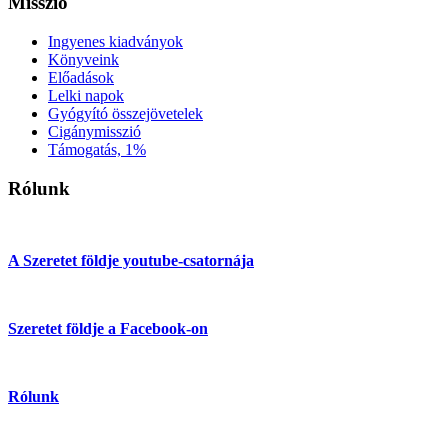
Misszió
Ingyenes kiadványok
Könyveink
Előadások
Lelki napok
Gyógyító összejövetelek
Cigánymisszió
Támogatás, 1%
Rólunk
A Szeretet földje youtube-csatornája
Szeretet földje a Facebook-on
Rólunk