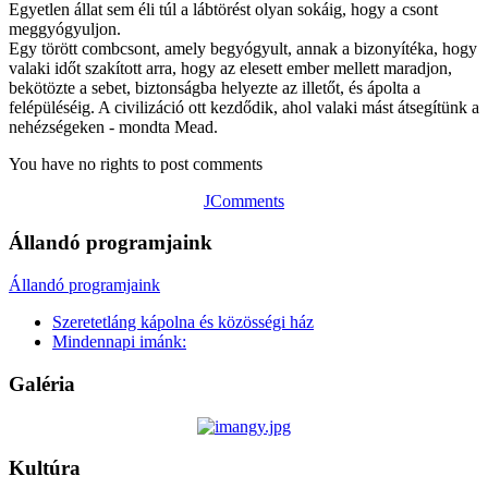
Egyetlen állat sem éli túl a lábtörést olyan sokáig, hogy a csont
meggyógyuljon.
Egy törött combcsont, amely begyógyult, annak a bizonyítéka, hogy
valaki időt szakított arra, hogy az elesett ember mellett maradjon,
bekötözte a sebet, biztonságba helyezte az illetőt, és ápolta a
felépüléséig. A civilizáció ott kezdődik, ahol valaki mást átsegítünk a
nehézségeken - mondta Mead.
You have no rights to post comments
JComments
Állandó programjaink
Állandó programjaink
Szeretetláng kápolna és közösségi ház
Mindennapi imánk:
Galéria
Kultúra