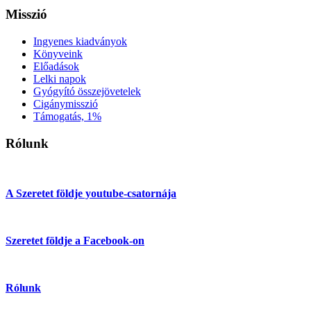
Misszió
Ingyenes kiadványok
Könyveink
Előadások
Lelki napok
Gyógyító összejövetelek
Cigánymisszió
Támogatás, 1%
Rólunk
A Szeretet földje youtube-csatornája
Szeretet földje a Facebook-on
Rólunk