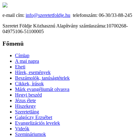
e-mail cím:
info@szeretetfoldje.hu
telefonszám: 06-30/33-88-245
Szeretet Földje Közhasznú Alapítvány számlaszáma:10700268-
04975106-51100005
Főmenü
Címlap
A mai napra
Eheti
Hírek, események
Beszámolók, tanúságtételek
Cikkek, írások
Márk evangéliumát olvasva
Hegyi beszéd
Jézus élete
Hiszekegy
Szeretetláng
Galgóczy Erzsébet
Evangelizációs levelek
Videók
Szemináriumok