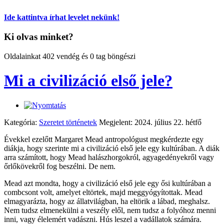
Ide kattintva írhat levelet nekünk!
Ki olvas minket?
Oldalainkat 402 vendég és 0 tag böngészi
Mi a civilizáció első jele?
Kategória:
Szeretet történetek
Megjelent: 2024. július 22. hétfő
Évekkel ezelőtt Margaret Mead antropológust megkérdezte egy
diákja, hogy szerinte mi a civilizáció első jele egy kultúrában. A diák
arra számított, hogy Mead halászhorgokról, agyagedényekről vagy
őrlőkövekről fog beszélni. De nem.
Mead azt mondta, hogy a civilizáció első jele egy ősi kultúrában a
combcsont volt, amelyet eltörtek, majd meggyógyítottak. Mead
elmagyarázta, hogy az állatvilágban, ha eltörik a lábad, meghalsz.
Nem tudsz elmenekülni a veszély elől, nem tudsz a folyóhoz menni
inni, vagy élelemért vadászni. Hús leszel a vadállatok számára.