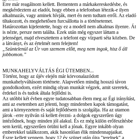
Erre már reagálnom kellett. Bementem a márkakereskedésbe, és
megkérdeztem az eladót, hogy ebben a telefonban létezik-e ilyen
alkalmazás, vagy aminek hívják, mert én nem tudtam erről. Az eladó
tiltakozott, és meglehetősen furcsállotta is a történetemet.
Határozottan kijelentette, hogy ez a modell nem alkalmas ilyenre. Át
is nézte, persze nem találta. Ezek után még egyszer láttam a
jelenséget, majd elvesztettem a telefont egy vízparti séta közben. De
a látványt, és az értelmét nem felejtem!
„Szüntelenül az Úr van szemem előtt, meg nem ingok, hisz ő áll
jobbomon.”
MUNKAHELYVÁLTÁS ÉGI ÜTEMBEN...
Történt, hogy az újév elején már körvonalazódott
munkahelyváltásom története. Alapvetően mindig hosszú távon
gondolkodom, ezért mindig olyan munkát végzek, amit szeretek,
érdekel is és tudok általa fejlődni is.
Az utóbbi két évben egyre tudatosabban élem meg az Égi irányítást,
ami az esetemben azt jelenti, hogy mindenben kapok támogatást,
ami a környezetem és saját fejlődésem is szolgálja. Ha az utamon
járok –erre nyilván rá kellett érezni- a dolgok egyszerűen úgy
intéződnek, hogy minden jól alakul. És ez még külön erőfeszítésbe
sem kerül, egyszerűen örülni kell a jónak. Egyre inkább olyan
emberekkel találkozom, akik hasonlóan élik mindennapjaikat.
Észre kellett vennem, hogy 12 év szünet után újra "terelnek" a