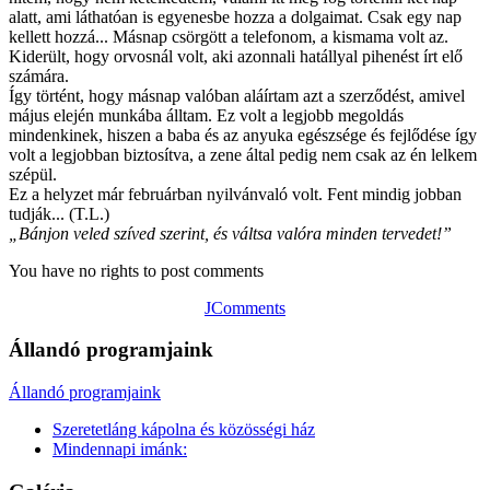
alatt, ami láthatóan is egyenesbe hozza a dolgaimat. Csak egy nap
kellett hozzá... Másnap csörgött a telefonom, a kismama volt az.
Kiderült, hogy orvosnál volt, aki azonnali hatállyal pihenést írt elő
számára.
Így történt, hogy másnap valóban aláírtam azt a szerződést, amivel
május elején munkába álltam. Ez volt a legjobb megoldás
mindenkinek, hiszen a baba és az anyuka egészsége és fejlődése így
volt a legjobban biztosítva, a zene által pedig nem csak az én lelkem
szépül.
Ez a helyzet már februárban nyilvánvaló volt. Fent mindig jobban
tudják... (T.L.)
„Bánjon veled szíved szerint, és váltsa valóra minden tervedet!”
You have no rights to post comments
JComments
Állandó programjaink
Állandó programjaink
Szeretetláng kápolna és közösségi ház
Mindennapi imánk: