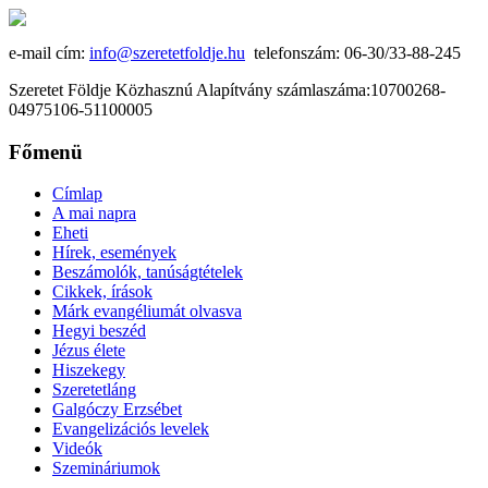
e-mail cím:
info@szeretetfoldje.hu
telefonszám: 06-30/33-88-245
Szeretet Földje Közhasznú Alapítvány számlaszáma:10700268-
04975106-51100005
Főmenü
Címlap
A mai napra
Eheti
Hírek, események
Beszámolók, tanúságtételek
Cikkek, írások
Márk evangéliumát olvasva
Hegyi beszéd
Jézus élete
Hiszekegy
Szeretetláng
Galgóczy Erzsébet
Evangelizációs levelek
Videók
Szemináriumok