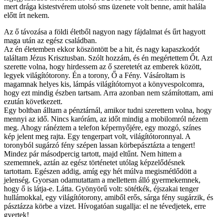
mert drága kistestvérem utolsó sms üzenete volt benne, amit halála
előtt írt nekem.
Az ő távozása a földi életből nagyon nagy fájdalmat és űrt hagyott
maga után az egész családban.
Az én életemben ekkor köszöntött be a hit, és nagy kapaszkodót
találtam Jézus Krisztusban. Szólt hozzám, és én megértettem Őt. Azt
szerette volna, hogy hirdessem az ő szeretetét az emberek között,
legyek világítótorony. Én a torony, Ő a Fény. Vásároltam is
magamnak helyes kis, lámpás világítótornyot a könyvespolcomra,
hogy ezt mindig észben tartsam. Arra azonban nem számítottam, ami
ezután következett.
Egy boltban álltam a pénztárnál, amikor tudni szerettem volna, hogy
mennyi az idő. Nincs karórám, az időt mindig a mobilomról nézem
meg. Ahogy ránéztem a telefon képernyőjére, egy mozgó, színes
kép jelent meg rajta. Egy tengerpart volt, világítótoronnyal. A
toronyból sugárzó fény szépen lassan körbepásztázta a tengert!
Mindez pár másodpercig tartott, majd eltűnt. Nem hittem a
szememnek, aztán az egész történetet utólag képzelődésnek
tartottam. Egészen addig, amíg egy hét múlva megismétlődött a
jelenség. Gyorsan odamutattam a mellettem álló gyermekemnek,
hogy ő is látja-e. Látta. Gyönyörű volt: sötétkék, éjszakai tenger
hullámokkal, egy világítótorony, amiből erős, sárga fény sugárzik, és
pásztázza körbe a vizet. Hívogatóan sugallja: el ne tévedjetek, erre
gyertek!