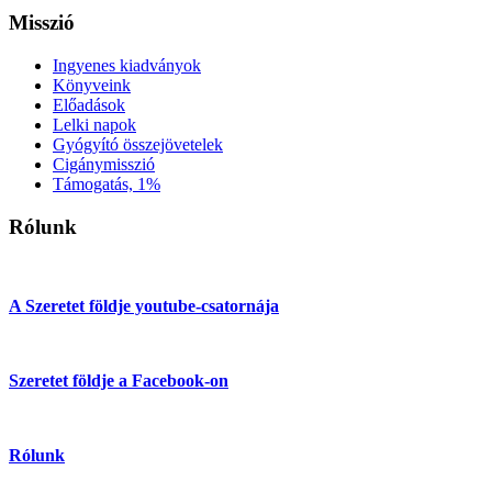
Misszió
Ingyenes kiadványok
Könyveink
Előadások
Lelki napok
Gyógyító összejövetelek
Cigánymisszió
Támogatás, 1%
Rólunk
A Szeretet földje youtube-csatornája
Szeretet földje a Facebook-on
Rólunk