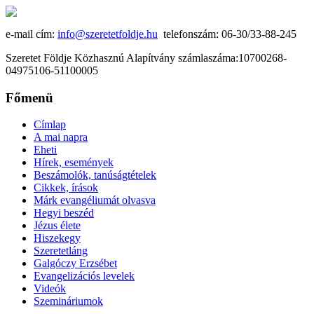
e-mail cím:
info@szeretetfoldje.hu
telefonszám: 06-30/33-88-245
Szeretet Földje Közhasznú Alapítvány számlaszáma:10700268-
04975106-51100005
Főmenü
Címlap
A mai napra
Eheti
Hírek, események
Beszámolók, tanúságtételek
Cikkek, írások
Márk evangéliumát olvasva
Hegyi beszéd
Jézus élete
Hiszekegy
Szeretetláng
Galgóczy Erzsébet
Evangelizációs levelek
Videók
Szemináriumok