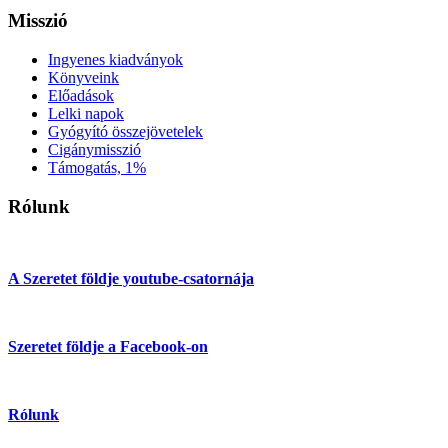
Misszió
Ingyenes kiadványok
Könyveink
Előadások
Lelki napok
Gyógyító összejövetelek
Cigánymisszió
Támogatás, 1%
Rólunk
A Szeretet földje youtube-csatornája
Szeretet földje a Facebook-on
Rólunk