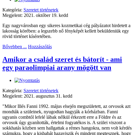
Kategória:
Szeretet történetek
Megjelent: 2021. október 19. kedd
Egy nagyvárosban egy sikeres kozmetikai cég pályázatot hirdetett a
lakosság körében: a legszebb nő fényképét kellett beküldeniük egy
rövid történet kíséretében.
Bővebben ...
Hozzászólás
Amikor a család szeret és bátorít - ami
egy paraolimpiai arany mögött van
Kategória:
Szeretet történetek
Megjelent: 2021. augusztus 31. kedd
"Mikor Illés Fanni 1992. május elsején megszületett, az orvosok azt
mondták a szüleinek, nyugodtan hagyják a kórházban. Fanni
ugyanis combtól lefelé lábak nélkül érkezett erre a Földre és az
orvosok úgy gyanították, értelmi fogyatékos is. A szülei viszont a
sokkhatás közben sem hallgattak a rémes hangokra, nem volt kérdés
számukra, hogy a kisbabát hazaviszik és mindent megtesznek, hogy