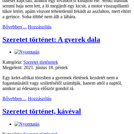
baleset kapcsán, amikor egy lovaskocsi kihajtott elé. Senki másnak
semmi baja nem lett, a ló megijedt egy kicsit, a motor visszapillantó
tükre letört, apám viszont tehetetlenül feküdt az aszfalton, mert eltört
a gerince. Soha többé nem állt a lábára.
Bővebben ...
Hozzászólás
Szeretet történet: A gyerek dala
Kategória:
Szeretet történetek
Megjelent: 2021. június 18. péntek
Egy kelet-afrikai törzsben a gyermek életének kezdetét nem a
fogantatásától vagy születésétől számítják, hanem attól a naptól,
amikor az édesanya először gondol rá.
Bővebben ...
Hozzászólás
Szeretet történet, kávéval