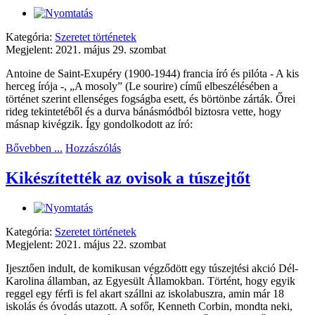
Kategória:
Szeretet történetek
Megjelent: 2021. május 29. szombat
Antoine de Saint-Exupéry (1900-1944) francia író és pilóta - A kis
herceg írója -, „A mosoly” (Le sourire) című elbeszélésében a
történet szerint ellenséges fogságba esett, és börtönbe zárták. Őrei
rideg tekintetéből és a durva bánásmódból biztosra vette, hogy
másnap kivégzik. Így gondolkodott az író:
Bővebben ...
Hozzászólás
Kikészítették az ovisok a túszejtőt
Kategória:
Szeretet történetek
Megjelent: 2021. május 22. szombat
Ijesztően indult, de komikusan végződött egy túszejtési akció Dél-
Karolina államban, az Egyesült Államokban. Történt, hogy egyik
reggel egy férfi is fel akart szállni az iskolabuszra, amin már 18
iskolás és óvodás utazott. A sofőr, Kenneth Corbin, mondta neki,