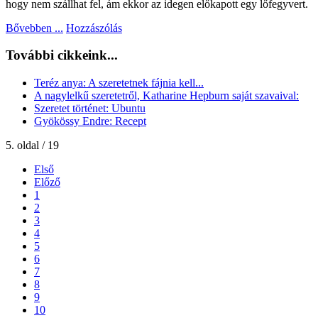
hogy nem szállhat fel, ám ekkor az idegen előkapott egy lőfegyvert.
Bővebben ...
Hozzászólás
További cikkeink...
Teréz anya: A szeretetnek fájnia kell...
A nagylelkű szeretetről, Katharine Hepburn saját szavaival:
Szeretet történet: Ubuntu
Gyökössy Endre: Recept
5. oldal / 19
Első
Előző
1
2
3
4
5
6
7
8
9
10