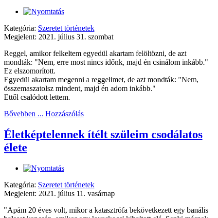
Kategória:
Szeretet történetek
Megjelent: 2021. július 31. szombat
Reggel, amikor felkeltem egyedül akartam felöltözni, de azt
mondták: "Nem, erre most nincs időnk, majd én csinálom inkább."
Ez elszomorított.
Egyedül akartam megenni a reggelimet, de azt mondták: "Nem,
összemaszatolsz mindent, majd én adom inkább."
Ettől csalódott lettem.
Bővebben ...
Hozzászólás
Életképtelennek ítélt szüleim csodálatos
élete
Kategória:
Szeretet történetek
Megjelent: 2021. július 11. vasárnap
"Apám 20 éves volt, mikor a katasztrófa bekövetkezett egy banális