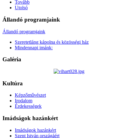
Tovább
Utolsó
Állandó programjaink
Állandó programjaink
Szeretetláng kápolna és közösségi ház
Mindennapi imánk:
Galéria
Kultúra
Képzőművészet
Irodalom
Érdekességek
Imádságok hazánkért
Imádságok hazánkért
Szent István országáért