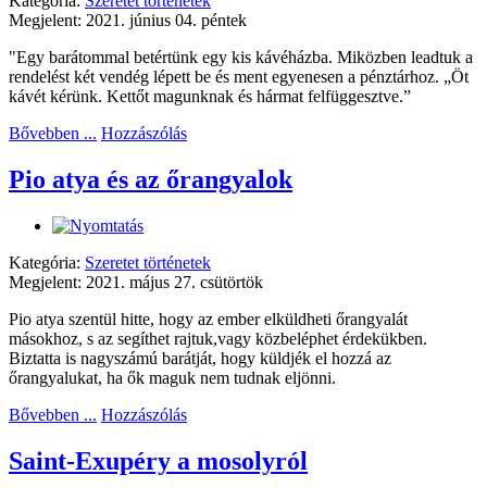
Kategória:
Szeretet történetek
Megjelent: 2021. június 04. péntek
"Egy barátommal betértünk egy kis kávéházba. Miközben leadtuk a
rendelést két vendég lépett be és ment egyenesen a pénztárhoz. „Öt
kávét kérünk. Kettőt magunknak és hármat felfüggesztve.”
Bővebben ...
Hozzászólás
Pio atya és az őrangyalok
Kategória:
Szeretet történetek
Megjelent: 2021. május 27. csütörtök
Pio atya szentül hitte, hogy az ember elküldheti őrangyalát
másokhoz, s az segíthet rajtuk,vagy közbeléphet érdekükben.
Biztatta is nagyszámú barátját, hogy küldjék el hozzá az
őrangyalukat, ha ők maguk nem tudnak eljönni.
Bővebben ...
Hozzászólás
Saint-Exupéry a mosolyról