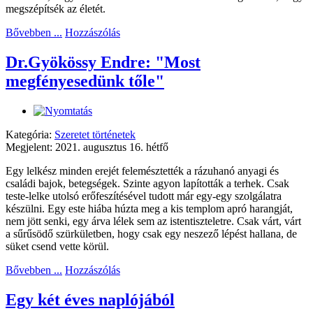
megszépítsék az életét.
Bővebben ...
Hozzászólás
Dr.Gyökössy Endre: "Most
megfényesedünk tőle"
Kategória:
Szeretet történetek
Megjelent: 2021. augusztus 16. hétfő
Egy lelkész minden erejét felemésztették a rázuhanó anyagi és
családi bajok, betegségek. Szinte agyon lapították a terhek. Csak
teste-lelke utolsó erőfeszítésével tudott már egy-egy szolgálatra
készülni. Egy este hiába húzta meg a kis templom apró harangját,
nem jött senki, egy árva lélek sem az istentiszteletre. Csak várt, várt
a sűrűsödő szürkületben, hogy csak egy neszező lépést hallana, de
süket csend vette körül.
Bővebben ...
Hozzászólás
Egy két éves naplójából