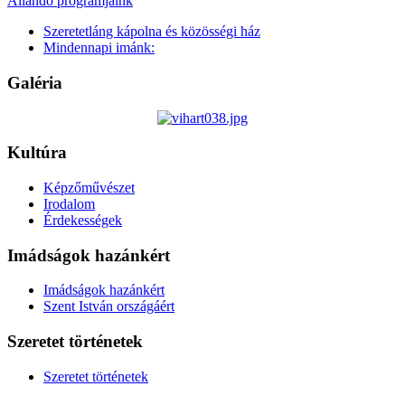
Állandó programjaink
Szeretetláng kápolna és közösségi ház
Mindennapi imánk:
Galéria
Kultúra
Képzőművészet
Irodalom
Érdekességek
Imádságok hazánkért
Imádságok hazánkért
Szent István országáért
Szeretet történetek
Szeretet történetek