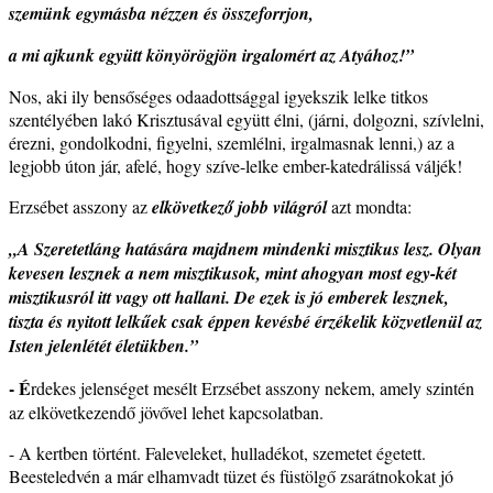
szemünk egymásba nézzen és összeforrjon,
a mi ajkunk együtt könyörögjön irgalomért az Atyához!”
Nos, aki ily bensőséges odaadottsággal igyekszik lelke titkos
szentélyében lakó Krisztusával együtt élni, (járni, dolgozni, szívlelni,
érezni, gondolkodni, figyelni, szemlélni, irgalmasnak lenni,) az a
legjobb úton jár, afelé, hogy szíve-lelke ember-katedrálissá váljék!
Erzsébet asszony az
elkövetkező jobb világról
azt mondta:
„A Szeretetláng hatására majdnem mindenki misztikus lesz. Olyan
kevesen lesznek a nem misztikusok, mint ahogyan most egy-két
misztikusról itt vagy ott hallani. De ezek is jó emberek lesznek,
tiszta és nyitott lelkűek csak éppen kevésbé érzékelik közvetlenül az
Isten jelenlétét életükben.”
- É
rdekes jelenséget mesélt Erzsébet asszony nekem, amely szintén
az elkövetkezendő jövővel lehet kapcsolatban.
- A kertben történt. Faleveleket, hulladékot, szemetet égetett.
Beesteledvén a már elhamvadt tüzet és füstölgő zsarátnokokat jó