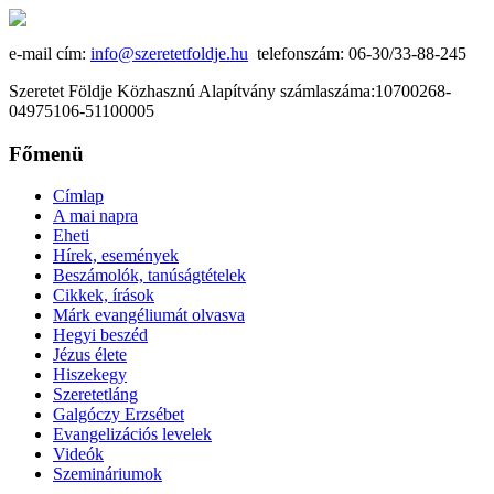
e-mail cím:
info@szeretetfoldje.hu
telefonszám: 06-30/33-88-245
Szeretet Földje Közhasznú Alapítvány számlaszáma:10700268-
04975106-51100005
Főmenü
Címlap
A mai napra
Eheti
Hírek, események
Beszámolók, tanúságtételek
Cikkek, írások
Márk evangéliumát olvasva
Hegyi beszéd
Jézus élete
Hiszekegy
Szeretetláng
Galgóczy Erzsébet
Evangelizációs levelek
Videók
Szemináriumok