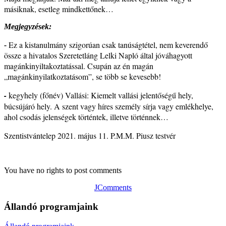
másiknak, esetleg mindkettőnek…
Megjegyzések:
Ez a kistanulmány szigorúan csak tanúságtétel, nem keverendő
-
össze a hivatalos Szeretetláng Lelki Napló által jóváhagyott
magánkinyiltakoztatással. Csupán az én magán
„magánkinyilatkoztatásom”, se több se kevesebb!
-
kegyhely (főnév) Vallási: Kiemelt vallási jelentőségű hely,
búcsújáró hely. A szent vagy híres személy sírja vagy emlékhelye,
ahol csodás jelenségek történtek, illetve történnek…
Szentistvántelep 2021. május 11. P.M.M. Piusz testvér
You have no rights to post comments
JComments
Állandó programjaink