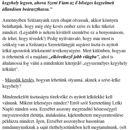
kegyhely legyen, ahova Szent Fiam az ő bőséges kegyelmeit
állandóan beáraszthassa.”
Amennyiben Szűzanyánk ezen óhaját olvassuk, akkor könnyen
beláthatjuk, hogy még elég kevés ember szíve és lelke tükrözi
mindezt. (Legalább is nekem kívülről szemlélve ez a benyomásom,
de lehet, hogy tévedek!) Pedig nyilvánvaló, hogy már most is
szükség van a Szűzanya Szeretetlángját sugárzó tiszta és nyitott
lelkű apostolok lélekmentő tevékenységére. Mert különben, hogyan
is érhetnénk el a majdani
„elkövetkező jobb világba”,
ahol is
általánossá fog válni a mindenkire kiterjedő „egyszemélyes kegyhely
lelkület”.
-
Második kérdés
, hogyan lehetünk olyanná, akinek a szíve-lelke
kegyhely?
Mindenekelőtt tisztaságra törekvőké és nyitott lelkűekké kell
válnunk. Miként lehetséges mindez? Erről szól Szeretetláng Lelki
Napló minden sora. Erzsébet asszony megrendítő hősiességgel
megszenvedett életútja, átalakulása, kijelenthetem megszentesülése
példázza mindezt. Igen, Erzsébet asszonyhoz hasonlóan
mindannyiunknak a saját élethelyzetünkben kell megtanulnunk, (sőt