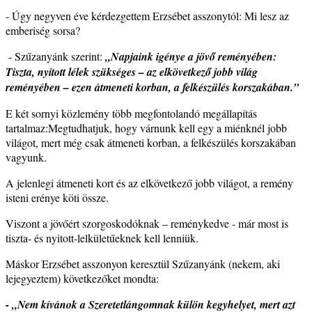
- Úgy negyven éve kérdezgettem Erzsébet asszonytól: Mi lesz az
emberiség sorsa?
- Szűzanyánk szerint:
„Napjaink igénye a jövő reményében:
Tiszta, nyitott lélek szükséges – az elkövetkező jobb világ
reményében – ezen átmeneti korban, a felkészülés korszakában.”
E két sornyi közlemény több megfontolandó megállapítás
tartalmaz:Megtudhatjuk, hogy várnunk kell egy a miénknél jobb
világot, mert még csak átmeneti korban, a felkészülés korszakában
vagyunk.
A jelenlegi átmeneti kort és az elkövetkező jobb világot, a remény
isteni erénye köti össze.
Viszont a jövőért szorgoskodóknak – reménykedve - már most is
tiszta- és nyitott-lelkületűeknek kell lenniük.
Máskor Erzsébet asszonyon keresztül Szűzanyánk (nekem, aki
lejegyeztem) következőket mondta:
-
„Nem kívánok a Szeretetlángomnak külön kegyhelyet, mert azt