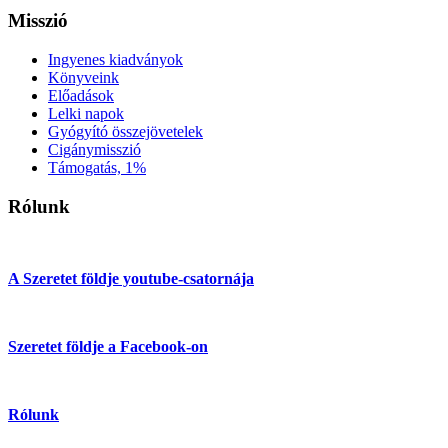
Misszió
Ingyenes kiadványok
Könyveink
Előadások
Lelki napok
Gyógyító összejövetelek
Cigánymisszió
Támogatás, 1%
Rólunk
A Szeretet földje youtube-csatornája
Szeretet földje a Facebook-on
Rólunk