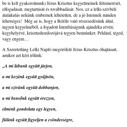
be is kell gyakorolnunk) Jézus Krisztus kegyelmeinek felismerését,
elfogadását, megtartását és továbbadását. Nos, ez a lelki-szívbéli
átalakulás nekünk embernek lehetetlen, de a jó Istennek minden
lehetséges!
Még az is, hogy a Belőle való részesedésünk által,
ingyen kegyelméből, a fogadott Istenfiúságunk ajándéka révén;
kegyhelyévé, krisztushordozójává tegyen bennünket. Például, téged,
vagy engem…
A Szeretetláng Lelki Napló megörökíti Jézus Krisztus óhajtásait,
amikor azt kéri tőlünk:
„A mi lábunk együtt járjon,
a mi kezünk együtt gyűjtsön,
a mi szívünk együtt dobbanjon,
a mi bensőnk együtt érezzen,
elménk gondolata egy legyen,
fülünk együtt figyeljen a csöndességre,