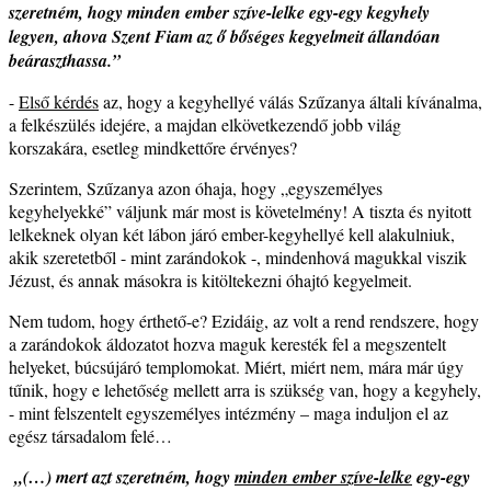
szeretném, hogy minden ember szíve-lelke egy-egy kegyhely
legyen, ahova Szent Fiam az ő bőséges kegyelmeit állandóan
beáraszthassa.”
-
Első kérdés
az, hogy a kegyhellyé válás Szűzanya általi kívánalma,
a felkészülés idejére, a majdan elkövetkezendő jobb világ
korszakára, esetleg mindkettőre érvényes?
Szerintem, Szűzanya azon óhaja, hogy „egyszemélyes
kegyhelyekké” váljunk már most is követelmény! A tiszta és nyitott
lelkeknek olyan két lábon járó ember-kegyhellyé kell alakulniuk,
akik szeretetből - mint zarándokok -, mindenhová magukkal viszik
Jézust, és annak másokra is kitöltekezni óhajtó kegyelmeit.
Nem tudom, hogy érthető-e? Ezidáig, az volt a rend rendszere, hogy
a zarándokok áldozatot hozva maguk keresték fel a megszentelt
helyeket, búcsújáró templomokat. Miért, miért nem, mára már úgy
tűnik, hogy e lehetőség mellett arra is szükség van, hogy a kegyhely,
- mint felszentelt egyszemélyes intézmény – maga induljon el az
egész társadalom felé…
„(…)
mert azt szeretném, hogy
minden ember szíve-lelke
egy-egy