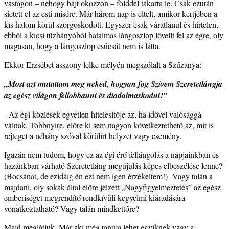
vastagon – nehogy bajt okozzon – földdel takarta le. Csak ezután
sietett el az esti misére. Már három nap is eltelt, amikor kertjében a
kis halom körül szorgoskodott. Egyszer csak váratlanul és hirtelen,
ebből a kicsi tűzhányóból hatalmas lángoszlop lövellt fel az égre, oly
magasan, hogy a lángoszlop csúcsát nem is látta.
Ekkor Erzsébet asszony lelke mélyén megszólalt a Szűzanya:
„Most azt mutattam meg neked, hogyan fog Szívem Szeretetlángja
az egész világon fellobbanni és diadalmaskodni!”
- Az égi közlések egyetlen hitelesítője az, ha idővel valósággá
válnak. Többnyire, előre ki sem nagyon következtethető az, mit is
rejteget a néhány szóval körülírt helyzet vagy esemény.
Igazán nem tudom, hogy ez az égi érő fellángolás a napjainkban és
hazánkban várható Szeretetláng megújulás képes elbeszélése lenne?
(Bocsánat, de ezidáig én ezt nem igen érzékeltem!)
Vagy talán a
majdani, oly sokak által előre jelzett „Nagyfigyelmeztetés” az egész
emberiséget megrendítő rendkívüli kegyelmi kiáradására
vonatkoztatható? Vagy talán mindkettőre?
Majd meglátjuk. Már aki még tanúja lehet egyiknek vagy a