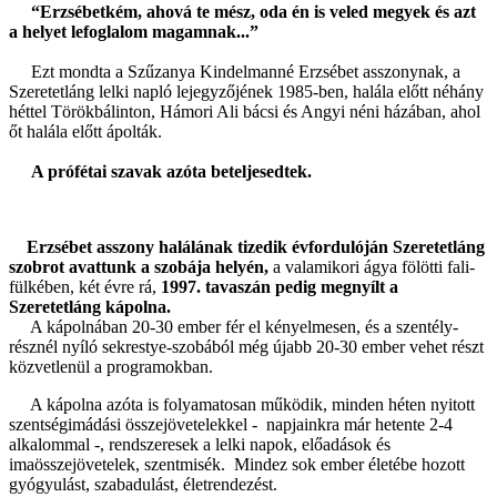
“Erzsébetkém, ahová te mész, oda én is veled megyek és azt
a helyet lefoglalom magamnak...”
Ezt mondta a Szűzanya Kindelmanné Erzsébet asszonynak, a
Szeretetláng lelki napló lejegyzőjének 1985-ben, halála előtt néhány
héttel Törökbálinton, Hámori Ali bácsi és Angyi néni házában, ahol
őt halála előtt ápolták.
A prófétai szavak azóta beteljesedtek.
Erzsébet asszony halálának tizedik évfordulóján Szeretetláng
szobrot avattunk a szobája helyén,
a valamikori ágya fölötti fali-
fülkében, két évre rá,
1997. tavaszán pedig megnyílt a
Szeretetláng kápolna.
A kápolnában 20-30 ember fér el kényelmesen, és a szentély-
résznél nyíló sekrestye-szobából még újabb 20-30 ember vehet részt
közvetlenül a programokban.
A kápolna azóta is folyamatosan működik, minden héten nyitott
szentségimádási összejövetelekkel - napjainkra már hetente 2-4
alkalommal -, rendszeresek a lelki napok, előadások és
imaösszejövetelek, szentmisék. Mindez sok ember életébe hozott
gyógyulást, szabadulást, életrendezést.