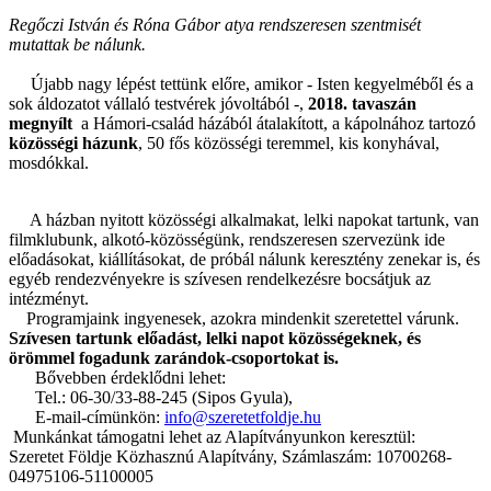
Regőczi István és Róna Gábor atya rendszeresen szentmisét
mutattak be nálunk.
Újabb nagy lépést tettünk előre, amikor - Isten kegyelméből és a
sok áldozatot vállaló testvérek jóvoltából -,
2018. tavaszán
megnyílt
a Hámori-család házából átalakított, a kápolnához tartozó
közösségi házunk
, 50 fős közösségi teremmel, kis konyhával,
mosdókkal.
A házban nyitott közösségi alkalmakat, lelki napokat tartunk, van
filmklubunk, alkotó-közösségünk, rendszeresen szervezünk ide
előadásokat, kiállításokat, de próbál nálunk keresztény zenekar is, és
egyéb rendezvényekre is szívesen rendelkezésre bocsátjuk az
intézményt.
Programjaink ingyenesek, azokra mindenkit szeretettel várunk.
Szívesen tartunk előadást, lelki napot közösségeknek, és
örömmel fogadunk zarándok-csoportokat is.
Bővebben érdeklődni lehet:
Tel.: 06-30/33-88-245 (Sipos Gyula),
E-mail-címünkön:
info@szeretetfoldje.hu
Munkánkat támogatni lehet az Alapítványunkon keresztül:
Szeretet Földje Közhasznú Alapítvány, Számlaszám: 10700268-
04975106-51100005