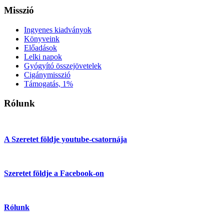
Misszió
Ingyenes kiadványok
Könyveink
Előadások
Lelki napok
Gyógyító összejövetelek
Cigánymisszió
Támogatás, 1%
Rólunk
A Szeretet földje youtube-csatornája
Szeretet földje a Facebook-on
Rólunk