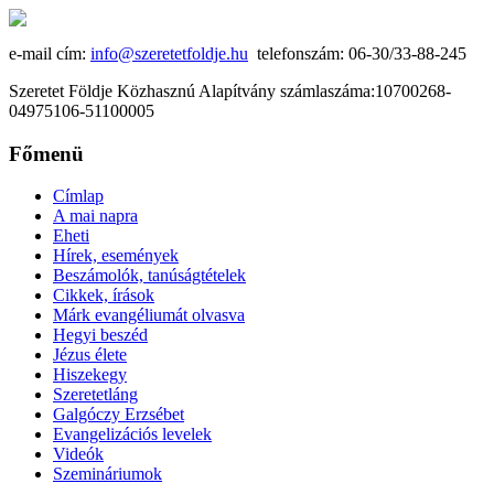
e-mail cím:
info@szeretetfoldje.hu
telefonszám: 06-30/33-88-245
Szeretet Földje Közhasznú Alapítvány számlaszáma:10700268-
04975106-51100005
Főmenü
Címlap
A mai napra
Eheti
Hírek, események
Beszámolók, tanúságtételek
Cikkek, írások
Márk evangéliumát olvasva
Hegyi beszéd
Jézus élete
Hiszekegy
Szeretetláng
Galgóczy Erzsébet
Evangelizációs levelek
Videók
Szemináriumok