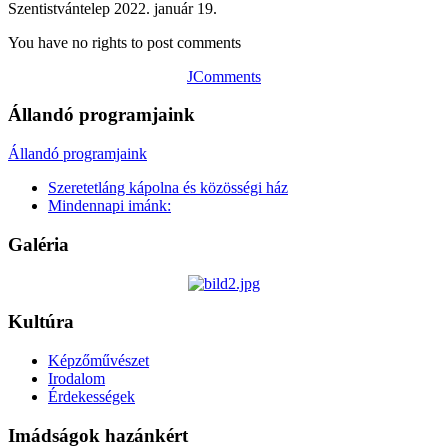
Szentistvántelep 2022. január 19.
You have no rights to post comments
JComments
Állandó programjaink
Állandó programjaink
Szeretetláng kápolna és közösségi ház
Mindennapi imánk:
Galéria
Kultúra
Képzőművészet
Irodalom
Érdekességek
Imádságok hazánkért