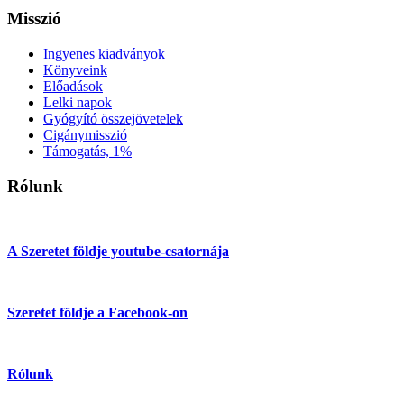
Misszió
Ingyenes kiadványok
Könyveink
Előadások
Lelki napok
Gyógyító összejövetelek
Cigánymisszió
Támogatás, 1%
Rólunk
A Szeretet földje youtube-csatornája
Szeretet földje a Facebook-on
Rólunk