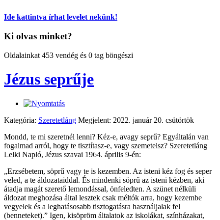
Ide kattintva írhat levelet nekünk!
Ki olvas minket?
Oldalainkat 453 vendég és 0 tag böngészi
Jézus seprűje
Kategória:
Szeretetláng
Megjelent: 2022. január 20. csütörtök
Mondd, te mi szeretnél lenni? Kéz-e, avagy seprű? Egyáltalán van
fogalmad arról, hogy te tisztítasz-e, vagy szemetelsz? Szeretetláng
Lelki Napló, Jézus szavai 1964. április 9-én:
„Erzsébetem, söprű vagy te is kezemben. Az isteni kéz fog és seper
veled, a te áldozataiddal. És mindenki söprű az isteni kézben, aki
átadja magát szerető lemondással, önfeledten. A szünet nélküli
áldozat meghozása által lesztek csak méltók arra, hogy kezembe
vegyelek és a leghatásosabb tisztogatásra használjalak fel
(benneteket).” Igen, kisöpröm általatok az iskolákat, színházakat,