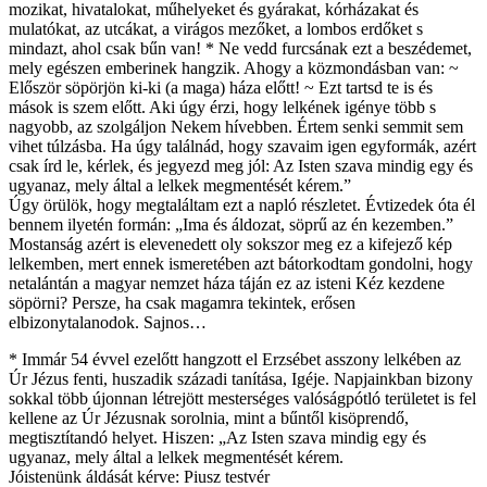
mozikat, hivatalokat, műhelyeket és gyárakat, kórházakat és
mulatókat, az utcákat, a virágos mezőket, a lombos erdőket s
mindazt, ahol csak bűn van! * Ne vedd furcsának ezt a beszédemet,
mely egészen emberinek hangzik. Ahogy a közmondásban van: ~
Először söpörjön ki-ki (a maga) háza előtt! ~ Ezt tartsd te is és
mások is szem előtt. Aki úgy érzi, hogy lelkének igénye több s
nagyobb, az szolgáljon Nekem hívebben. Értem senki semmit sem
vihet túlzásba. Ha úgy találnád, hogy szavaim igen egyformák, azért
csak írd le, kérlek, és jegyezd meg jól: Az Isten szava mindig egy és
ugyanaz, mely által a lelkek megmentését kérem.”
Úgy örülök, hogy megtaláltam ezt a napló részletet. Évtizedek óta él
bennem ilyetén formán: „Ima és áldozat, söprű az én kezemben.”
Mostanság azért is elevenedett oly sokszor meg ez a kifejező kép
lelkemben, mert ennek ismeretében azt bátorkodtam gondolni, hogy
netalántán a magyar nemzet háza táján ez az isteni Kéz kezdene
söpörni? Persze, ha csak magamra tekintek, erősen
elbizonytalanodok. Sajnos…
* Immár 54 évvel ezelőtt hangzott el Erzsébet asszony lelkében az
Úr Jézus fenti, huszadik századi tanítása, Igéje. Napjainkban bizony
sokkal több újonnan létrejött mesterséges valóságpótló területet is fel
kellene az Úr Jézusnak sorolnia, mint a bűntől kisöprendő,
megtisztítandó helyet. Hiszen: „Az Isten szava mindig egy és
ugyanaz, mely által a lelkek megmentését kérem.
Jóistenünk áldását kérve: Piusz testvér