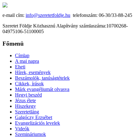
e-mail cím:
info@szeretetfoldje.hu
telefonszám: 06-30/33-88-245
Szeretet Földje Közhasznú Alapítvány számlaszáma:10700268-
04975106-51100005
Főmenü
Címlap
A mai napra
Eheti
Hírek, események
Beszámolók, tanúságtételek
Cikkek, írások
Márk evangéliumát olvasva
Hegyi beszéd
Jézus élete
Hiszekegy
Szeretetláng
Galgóczy Erzsébet
Evangelizációs levelek
Videók
Szemináriumok