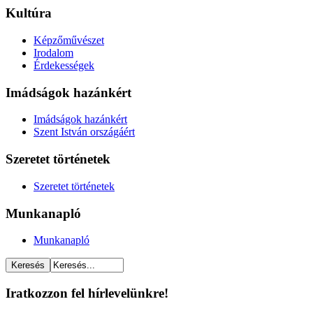
Kultúra
Képzőművészet
Irodalom
Érdekességek
Imádságok hazánkért
Imádságok hazánkért
Szent István országáért
Szeretet történetek
Szeretet történetek
Munkanapló
Munkanapló
Iratkozzon fel hírlevelünkre!