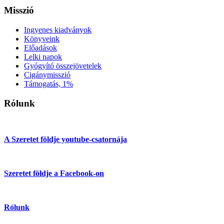
Misszió
Ingyenes kiadványok
Könyveink
Előadások
Lelki napok
Gyógyító összejövetelek
Cigánymisszió
Támogatás, 1%
Rólunk
A Szeretet földje youtube-csatornája
Szeretet földje a Facebook-on
Rólunk