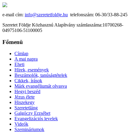
e-mail cím:
info@szeretetfoldje.hu
telefonszám: 06-30/33-88-245
Szeretet Földje Közhasznú Alapítvány számlaszáma:10700268-
04975106-51100005
Főmenü
Címlap
A mai napra
Eheti
Hírek, események
Beszámolók, tanúságtételek
Cikkek, írások
Márk evangéliumát olvasva
Hegyi beszéd
Jézus élete
Hiszekegy
Szeretetláng
Galgóczy Erzsébet
Evangelizációs levelek
Videók
Szemináriumok