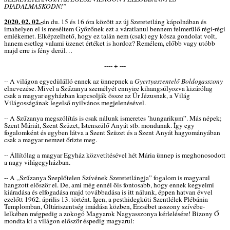
DIADALMASKODN!”
2020. 02. 02.-
án du. 15 és 16 óra között az új Szeretetláng kápolnában és
imahelyen el is meséltem Győzőnek ezt a váratlanul bennem felmerülő régi-régi
emlékemet. Elképzelhető, hogy ez talán nem (csak) egy kósza gondolat volt,
hanem esetleg valami üzenet értéket is hordoz? Remélem, előbb vagy utóbb
majd erre is fény derül…
---- + ---
-- A világon egyedülálló ennek az ünnepnek a
Gyertyaszentelő Boldogasszony
elnevezése. Mivel a Szűzanya személyét ennyire kihangsúlyozva kizárólag
csak a magyar egyházban kapcsolják össze az Úr Jézusnak, a Világ
Világosságának legelső nyilvános megjelenésével.
-- A Szűzanya megszólítás is csak nálunk ismeretes ’hungarikum”. Más népek;
Szent Máriát, Szent Szüzet, Istenszülő Anyát stb. mondanak. Így egy
fogalomként és egyben látva a Szent Szüzet és a Szent Anyát hagyományában
csak a magyar nemzet őrizte meg.
-- Állítólag a magyar Egyház közvetítésével hét Mária ünnep is meghonosodott
a nagy világegyházban.
-- A „Szűzanya Szeplőtelen Szívének Szeretetlángja” fogalom is magyarul
hangzott először el. De, ami még ennél öis fontosabb, hogy ennek kegyelmi
kiáradása és elfogadása majd továbbadása is itt nálunk, éppen hatvan évvel
ezelőtt 1962. április 13. történt. Igen, a pesthidegkúti Szentlélek Plébánia
Templomban, Oltáriszentség imádása közben, Erzsébet asszony szívébe-
lelkében mégpedig a zokogó Magyarok Nagyasszonya kérlelésére! Bizony Ő
mondta ki a világon először éspedig magyarul: