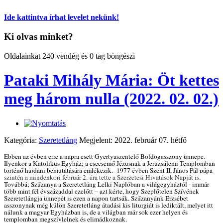
Ide kattintva írhat levelet nekünk!
Ki olvas minket?
Oldalainkat 240 vendég és 0 tag böngészi
Pataki Mihály Mária: Öt kettes
meg három nulla (2022. 02. 02.)
Kategória:
Szeretetláng
Megjelent: 2022. február 07. hétfő
Ebben az évben erre a napra esett Gyertyaszentelő Boldogasszony ünnepe.
Ilyenkor a Katolikus Egyház; a csecsemő Jézusnak a Jeruzsálemi Templomban
történő hajdani bemutatására emlékezik. 1977 évben Szent II. János Pál pápa
szintén a mindenkori február 2.-ára tette a Szerzetesi Hivatások Napját is.
Továbbá; Szűzanya a Szeretetláng Lelki Naplóban a világegyháztól - immár
több mint fél évszázaddal ezelőtt – azt kérte, hogy Szeplőtelen Szívének
Szeretetlángja ünnepét is ezen a napon tartsák. Szűzanyánk Erzsébet
asszonynak még külön Szeretetláng átadási kis liturgiát is lediktált, melyet itt
nálunk a magyar Egyházban is, de a világban már sok ezer helyen és
templomban megszívlelnek és elimádkoznak.