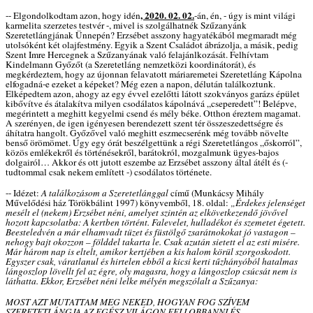
, 2020. 02. 02.
-- Elgondolkodtam azon, hogy idén
-án, én, - úgy is mint világi
karmelita szerzetes testvér -, mivel is szolgálhatnék Szűzanyánk
Szeretetlángjának Ünnepén? Erzsébet asszony hagyatékából megmaradt még
utolsóként két olajfestmény. Egyik a Szent Családot ábrázolja, a másik, pedig
Szent Imre Hercegnek a Szűzanyának való felajánlkozását. Felhívtam
Kindelmann Győzőt (a Szeretetláng nemzetközi koordinátorát), és
megkérdeztem, hogy az újonnan felavatott máriaremetei Szeretetláng Kápolna
elfogadná-e ezeket a képeket? Még ezen a napon, délután találkoztunk.
Elképedtem azon, ahogy az egy évvel ezelőtti látott szokványos garázs épület
kibővítve és átalakítva milyen csodálatos kápolnává „cseperedett”! Belépve,
megérintett a meghitt kegyelmi csend és mély béke. Otthon éreztem magamat.
A szerényen, de igen igényesen berendezett szent tér összeszedettségre és
áhítatra hangolt. Győzővel való meghitt eszmecserénk még tovább növelte
benső örömömet. Úgy egy órát beszélgettünk a régi Szeretetlángos „őskorról”,
közös emlékekről és történésekről, barátokról, mozgalmunk ügyes-bajos
dolgairól… Akkor és ott jutott eszembe az Erzsébet asszony által átélt és (-
tudtommal csak nekem említett -) csodálatos története.
-- Idézet:
A találkozásom a Szeretetlánggal
című (Munkácsy Mihály
Művelődési ház Törökbálint 1997) könyvemből, 18. oldal:
„Érdekes jelenséget
mesélt el (nekem) Erzsébet néni, amelyet szintén az elkövetkezendő jövővel
hozott kapcsolatba: A kertben történt. Falevelet, hulladékot és szemetet égetett.
Beesteledvén a már elhamvadt tüzet és füstölgő zsarátnokokat jó vastagon –
nehogy bajt okozzon – földdel takarta le. Csak azután sietett el az esti misére.
Már három nap is eltelt, amikor kertjében a kis halom körül szorgoskodott.
Egyszer csak, váratlanul és hirtelen ebből a kicsi kerti tűzhányóból hatalmas
lángoszlop lövellt fel az égre, oly magasra, hogy a lángoszlop csúcsát nem is
láthatta. Ekkor, Erzsébet néni lelke mélyén megszólalt a Szűzanya:
MOST AZT MUTATTAM MEG NEKED, HOGYAN FOG SZÍVEM
SZERETETLÁNGJA AZ EGÉSZ VILÁGON FELLOBBANNI ÉS