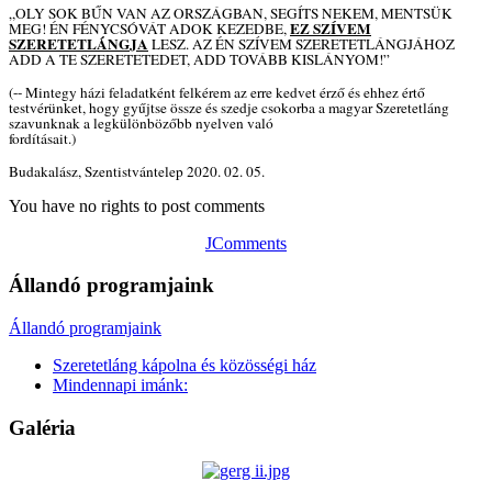
„OLY SOK BŰN VAN AZ ORSZÁGBAN, SEGÍTS NEKEM, MENTSÜK
EZ SZÍVEM
MEG! ÉN FÉNYCSÓVÁT ADOK KEZEDBE,
SZERETETLÁNGJA
LESZ. AZ ÉN SZÍVEM SZERETETLÁNGJÁHOZ
ADD A TE SZERETETEDET, ADD TOVÁBB KISLÁNYOM!”
(-- Mintegy házi feladatként felkérem az erre kedvet érző és ehhez értő
testvérünket, hogy gyűjtse össze és szedje csokorba a magyar Szeretetláng
szavunknak a legkülönbözőbb nyelven való
fordításait.)
Budakalász, Szentistvántelep 2020. 02. 05.
You have no rights to post comments
JComments
Állandó programjaink
Állandó programjaink
Szeretetláng kápolna és közösségi ház
Mindennapi imánk:
Galéria