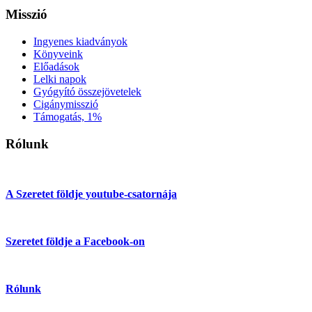
Misszió
Ingyenes kiadványok
Könyveink
Előadások
Lelki napok
Gyógyító összejövetelek
Cigánymisszió
Támogatás, 1%
Rólunk
A Szeretet földje youtube-csatornája
Szeretet földje a Facebook-on
Rólunk