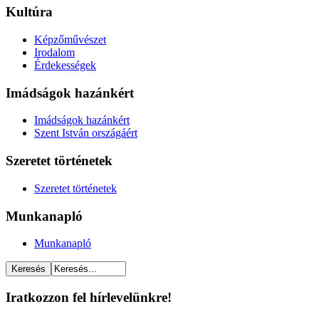
Kultúra
Képzőművészet
Irodalom
Érdekességek
Imádságok hazánkért
Imádságok hazánkért
Szent István országáért
Szeretet történetek
Szeretet történetek
Munkanapló
Munkanapló
Iratkozzon fel hírlevelünkre!