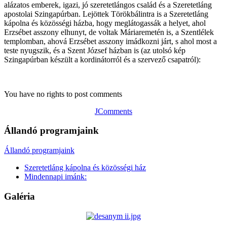
alázatos emberek, igazi, jó szeretetlángos család és a Szeretetláng
apostolai Szingapúrban. Lejöttek Törökbálintra is a Szeretetláng
kápolna és közösségi házba, hogy meglátogassák a helyet, ahol
Erzsébet asszony elhunyt, de voltak Máriaremetén is, a Szentlélek
templomban, ahová Erzsébet asszony imádkozni járt, s ahol most a
teste nyugszik, és a Szent József házban is (az utolsó kép
Szingapúrban készült a kordinátorról és a szervező csapatról):
You have no rights to post comments
JComments
Állandó programjaink
Állandó programjaink
Szeretetláng kápolna és közösségi ház
Mindennapi imánk:
Galéria