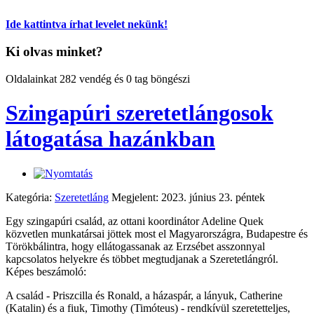
Ide kattintva írhat levelet nekünk!
Ki olvas minket?
Oldalainkat 282 vendég és 0 tag böngészi
Szingapúri szeretetlángosok
látogatása hazánkban
Kategória:
Szeretetláng
Megjelent: 2023. június 23. péntek
Egy szingapúri család, az ottani koordinátor Adeline Quek
közvetlen munkatársai jöttek most el Magyarországra, Budapestre és
Törökbálintra, hogy ellátogassanak az Erzsébet asszonnyal
kapcsolatos helyekre és többet megtudjanak a Szeretetlángról.
Képes beszámoló:
A család - Priszcilla és Ronald, a házaspár, a lányuk, Catherine
(Katalin) és a fiuk, Timothy (Timóteus) - rendkívül szeretetteljes,