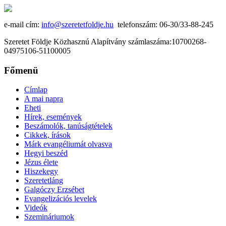
e-mail cím:
info@szeretetfoldje.hu
telefonszám: 06-30/33-88-245
Szeretet Földje Közhasznú Alapítvány számlaszáma:10700268-
04975106-51100005
Főmenü
Címlap
A mai napra
Eheti
Hírek, események
Beszámolók, tanúságtételek
Cikkek, írások
Márk evangéliumát olvasva
Hegyi beszéd
Jézus élete
Hiszekegy
Szeretetláng
Galgóczy Erzsébet
Evangelizációs levelek
Videók
Szemináriumok