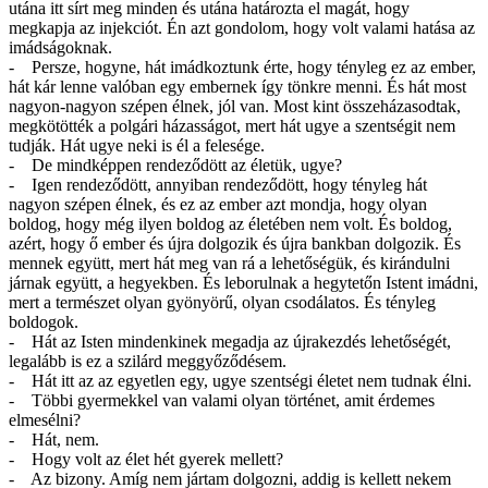
utána itt sírt meg minden és utána határozta el magát, hogy
megkapja az injekciót. Én azt gondolom, hogy volt valami hatása az
imádságoknak.
- Persze, hogyne, hát imádkoztunk érte, hogy tényleg ez az ember,
hát kár lenne valóban egy embernek így tönkre menni. És hát most
nagyon-nagyon szépen élnek, jól van. Most kint összeházasodtak,
megkötötték a polgári házasságot, mert hát ugye a szentségit nem
tudják. Hát ugye neki is él a felesége.
- De mindképpen rendeződött az életük, ugye?
- Igen rendeződött, annyiban rendeződött, hogy tényleg hát
nagyon szépen élnek, és ez az ember azt mondja, hogy olyan
boldog, hogy még ilyen boldog az életében nem volt. És boldog,
azért, hogy ő ember és újra dolgozik és újra bankban dolgozik. És
mennek együtt, mert hát meg van rá a lehetőségük, és kirándulni
járnak együtt, a hegyekben. És leborulnak a hegytetőn Istent imádni,
mert a természet olyan gyönyörű, olyan csodálatos. És tényleg
boldogok.
- Hát az Isten mindenkinek megadja az újrakezdés lehetőségét,
legalább is ez a szilárd meggyőződésem.
- Hát itt az az egyetlen egy, ugye szentségi életet nem tudnak élni.
- Többi gyermekkel van valami olyan történet, amit érdemes
elmesélni?
- Hát, nem.
- Hogy volt az élet hét gyerek mellett?
- Az bizony. Amíg nem jártam dolgozni, addig is kellett nekem