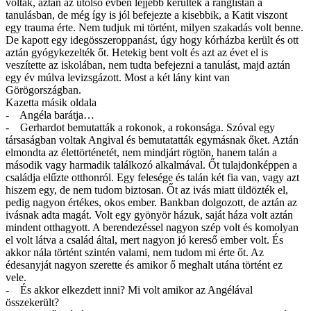
voltak, aztán az utolsó évben lejjebb kerültek a ranglistán a
tanulásban, de még így is jól befejezte a kisebbik, a Katit viszont
egy trauma érte. Nem tudjuk mi történt, milyen szakadás volt benne.
De kapott egy idegösszeroppanást, úgy hogy kórházba került és ott
aztán gyógykezelték őt. Hetekig bent volt és azt az évet el is
veszítette az iskolában, nem tudta befejezni a tanulást, majd aztán
egy év múlva levizsgázott. Most a két lány kint van
Görögországban.
Kazetta másik oldala
- Angéla barátja…
- Gerhardot bemutatták a rokonok, a rokonsága. Szóval egy
társaságban voltak Angival és bemutatatták egymásnak őket. Aztán
elmondta az élettörténetét, nem mindjárt rögtön, hanem talán a
második vagy harmadik találkozó alkalmával. Őt tulajdonképpen a
családja elűzte otthonról. Egy felesége és talán két fia van, vagy azt
hiszem egy, de nem tudom biztosan. Őt az ivás miatt üldözték el,
pedig nagyon értékes, okos ember. Bankban dolgozott, de aztán az
ivásnak adta magát. Volt egy gyönyör házuk, saját háza volt aztán
mindent otthagyott. A berendezéssel nagyon szép volt és komolyan
el volt látva a család által, mert nagyon jó kereső ember volt. És
akkor nála történt szintén valami, nem tudom mi érte őt. Az
édesanyját nagyon szerette és amikor ő meghalt utána történt ez
vele.
- És akkor elkezdett inni? Mi volt amikor az Angélával
összekerült?