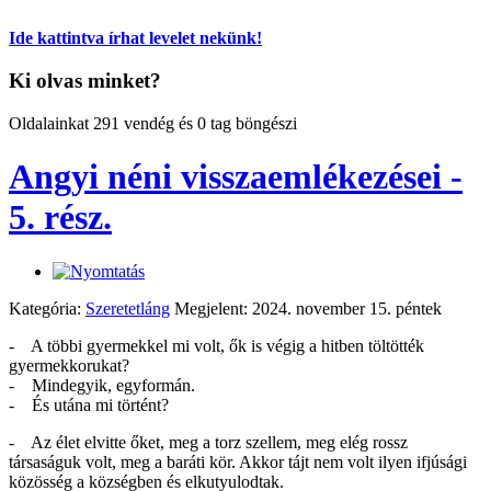
Ide kattintva írhat levelet nekünk!
Ki olvas minket?
Oldalainkat 291 vendég és 0 tag böngészi
Angyi néni visszaemlékezései -
5. rész.
Kategória:
Szeretetláng
Megjelent: 2024. november 15. péntek
- A többi gyermekkel mi volt, ők is végig a hitben töltötték
gyermekkorukat?
- Mindegyik, egyformán.
- És utána mi történt?
- Az élet elvitte őket, meg a torz szellem, meg elég rossz
társaságuk volt, meg a baráti kör. Akkor tájt nem volt ilyen ifjúsági
közösség a községben és elkutyulodtak.