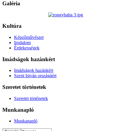
Galéria
Kultúra
Képzőművészet
Irodalom
Érdekességek
Imádságok hazánkért
Imádságok hazánkért
Szent István országáért
Szeretet történetek
Szeretet történetek
Munkanapló
Munkanapló