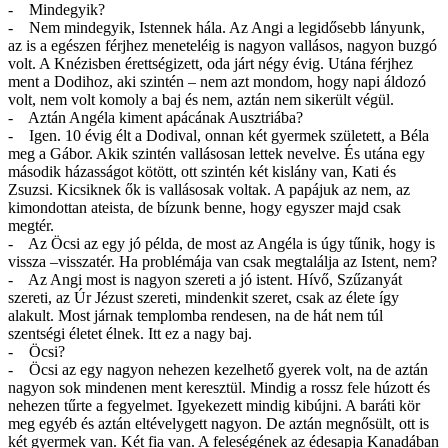
- Mindegyik?
- Nem mindegyik, Istennek hála. Az Angi a legidősebb lányunk,
az is a egészen férjhez meneteléig is nagyon vallásos, nagyon buzgó
volt. A Knézisben érettségizett, oda járt négy évig. Utána férjhez
ment a Dodihoz, aki szintén – nem azt mondom, hogy napi áldozó
volt, nem volt komoly a baj és nem, aztán nem sikerült végül.
- Aztán Angéla kiment apácának Ausztriába?
- Igen. 10 évig élt a Dodival, onnan két gyermek született, a Béla
meg a Gábor. Akik szintén vallásosan lettek nevelve. És utána egy
második házasságot kötött, ott szintén két kislány van, Kati és
Zsuzsi. Kicsiknek ők is vallásosak voltak. A papájuk az nem, az
kimondottan ateista, de bízunk benne, hogy egyszer majd csak
megtér.
- Az Öcsi az egy jó példa, de most az Angéla is úgy tűnik, hogy is
vissza –visszatér. Ha problémája van csak megtalálja az Istent, nem?
- Az Angi most is nagyon szereti a jó istent. Hívő, Szűzanyát
szereti, az Úr Jézust szereti, mindenkit szeret, csak az élete így
alakult. Most járnak templomba rendesen, na de hát nem túl
szentségi életet élnek. Itt ez a nagy baj.
- Öcsi?
- Öcsi az egy nagyon nehezen kezelhető gyerek volt, na de aztán
nagyon sok mindenen ment keresztül. Mindig a rossz fele húzott és
nehezen tűrte a fegyelmet. Igyekezett mindig kibújni. A baráti kör
meg egyéb és aztán eltévelygett nagyon. De aztán megnősült, ott is
két gyermek van. Két fia van. A feleségének az édesapja Kanadában