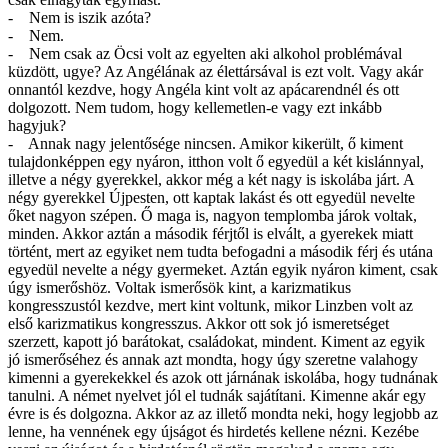
- Nem is iszik azóta?
- Nem.
- Nem csak az Öcsi volt az egyelten aki alkohol problémával
küzdött, ugye? Az Angélának az élettársával is ezt volt. Vagy akár
onnantól kezdve, hogy Angéla kint volt az apácarendnél és ott
dolgozott. Nem tudom, hogy kellemetlen-e vagy ezt inkább
hagyjuk?
- Annak nagy jelentősége nincsen. Amikor kikerült, ő kiment
tulajdonképpen egy nyáron, itthon volt ő egyedül a két kislánnyal,
illetve a négy gyerekkel, akkor még a két nagy is iskolába járt. A
négy gyerekkel Újpesten, ott kaptak lakást és ott egyedül nevelte
őket nagyon szépen. Ő maga is, nagyon templomba járok voltak,
minden. Akkor aztán a második férjtől is elvált, a gyerekek miatt
történt, mert az egyiket nem tudta befogadni a második férj és utána
egyedül nevelte a négy gyermeket. Aztán egyik nyáron kiment, csak
úgy ismerőshöz. Voltak ismerősök kint, a karizmatikus
kongresszustól kezdve, mert kint voltunk, mikor Linzben volt az
első karizmatikus kongresszus. Akkor ott sok jó ismeretséget
szerzett, kapott jó barátokat, családokat, mindent. Kiment az egyik
jó ismerőséhez és annak azt mondta, hogy úgy szeretne valahogy
kimenni a gyerekekkel és azok ott járnának iskolába, hogy tudnának
tanulni. A német nyelvet jól el tudnák sajátítani. Kimenne akár egy
évre is és dolgozna. Akkor az az illető mondta neki, hogy legjobb az
lenne, ha vennének egy újságot és hirdetés kellene nézni. Kezébe