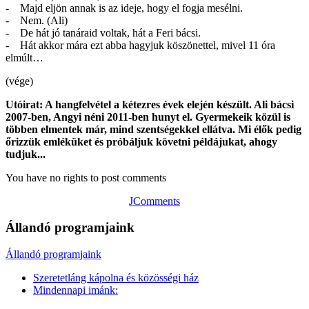
- Majd eljön annak is az ideje, hogy el fogja mesélni.
- Nem. (Ali)
- De hát jó tanáraid voltak, hát a Feri bácsi.
- Hát akkor mára ezt abba hagyjuk köszönettel, mivel 11 óra
elmúlt…
(vége)
Utóirat: A hangfelvétel a kétezres évek elején készült. Ali bácsi
2007-ben, Angyi néni 2011-ben hunyt el. Gyermekeik közül is
többen elmentek már, mind szentségekkel ellátva. Mi élők pedig
őrizzük emléküket és próbáljuk követni példájukat, ahogy
tudjuk...
You have no rights to post comments
JComments
Állandó programjaink
Állandó programjaink
Szeretetláng kápolna és közösségi ház
Mindennapi imánk: