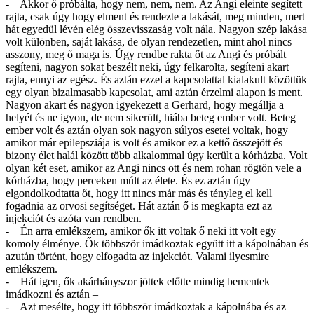
- Akkor ő próbálta, hogy nem, nem, nem. Az Angi eleinte segített
rajta, csak úgy hogy elment és rendezte a lakását, meg minden, mert
hát egyedül lévén elég összevisszaság volt nála. Nagyon szép lakása
volt különben, saját lakása, de olyan rendezetlen, mint ahol nincs
asszony, meg ő maga is. Úgy rendbe rakta őt az Angi és próbált
segíteni, nagyon sokat beszélt neki, úgy felkarolta, segíteni akart
rajta, ennyi az egész. És aztán ezzel a kapcsolattal kialakult közöttük
egy olyan bizalmasabb kapcsolat, ami aztán érzelmi alapon is ment.
Nagyon akart és nagyon igyekezett a Gerhard, hogy megállja a
helyét és ne igyon, de nem sikerült, hiába beteg ember volt. Beteg
ember volt és aztán olyan sok nagyon súlyos esetei voltak, hogy
amikor már epilepsziája is volt és amikor ez a kettő összejött és
bizony élet halál között több alkalommal úgy került a kórházba. Volt
olyan két eset, amikor az Angi nincs ott és nem rohan rögtön vele a
kórházba, hogy perceken múlt az élete. És ez aztán úgy
elgondolkodtatta őt, hogy itt nincs már más és tényleg el kell
fogadnia az orvosi segítséget. Hát aztán ő is megkapta ezt az
injekciót és azóta van rendben.
- Én arra emlékszem, amikor ők itt voltak ő neki itt volt egy
komoly élménye. Ők többször imádkoztak együtt itt a kápolnában és
azután történt, hogy elfogadta az injekciót. Valami ilyesmire
emlékszem.
- Hát igen, ők akárhányszor jöttek előtte mindig bementek
imádkozni és aztán –
- Azt mesélte, hogy itt többször imádkoztak a kápolnába és az