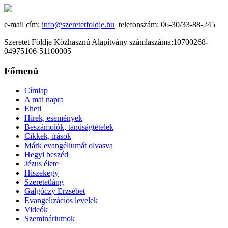
e-mail cím:
info@szeretetfoldje.hu
telefonszám: 06-30/33-88-245
Szeretet Földje Közhasznú Alapítvány számlaszáma:10700268-
04975106-51100005
Főmenü
Címlap
A mai napra
Eheti
Hírek, események
Beszámolók, tanúságtételek
Cikkek, írások
Márk evangéliumát olvasva
Hegyi beszéd
Jézus élete
Hiszekegy
Szeretetláng
Galgóczy Erzsébet
Evangelizációs levelek
Videók
Szemináriumok