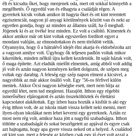
élt és kicsalta őket, hogy menjenek oda, mert ott sokkal könnyebb a
megélhetés. Ő egyedül van és elhagyta a családját régen. A
gyerekek kicsik voltak amikor itt hagyta őket és ott kint teremtett
egzisztenciát, nagyon jó anyagi körülmények között van és neki az
egyetlen gondja, hogy az minden az államra száll, ha ő meghall.
Jöjjenek ki és az övéké lesz minden. Ez volt a csábító. Kimentek és
akkor amikor már ott kint voltak egyszerűen fordított egyet a
mondani valóján, az elmondottakon és nem törődött velük.
Olyannyira, hogy ő a hátralévő idejét élni akarja és eldorbézolta azt
a vagyont amilye volt. Úgyhogy ők teljesen padlón voltak mikor
kikerültek, minden nélkül újra kellett kezdeniük. Itt saját házuk volt,
ő maga építette. Azt eladták mielőtt elmentek, amíg abból volt addig
jó volt és aztán nagyon keményen kellett dolgozni, de szépen meg
voltak egy darabig. A feleség egy szép napon elment a kicsivel, a
nagyobbik az már akkor önálló volt. Egy ’56-os férfivel külön
mentek. Akkor Öcsi nagyon kétségbe esett, mert nem bírja az
egyedül létet, nem tud meglenni. Hazajött. Itthon egy régebbi
ismerőséhez eljárogatott és aztán összeköltöztek és élettársi
kapcsolatot alakítottak. Egy ízben haza hozták a kisfiút is aki egy
évig itthon volt, de az iskola miatt vissza kellett neki menni, mert
ilyen-olyan iskolákat nem lehet keverni egy gyereknek. Aztán ez
most nem rég volt, amikor haza jött a nagyfiú szabadságra. Itthon
töltötte a szabadságát és sokat beszélgetett az apjával és egyre csak
azt hajtogatta, hogy apa gyere vissza neked ott a helyed. A családod
ott kint van, mert a feleség az közben csak egy jó évet volt azzal a