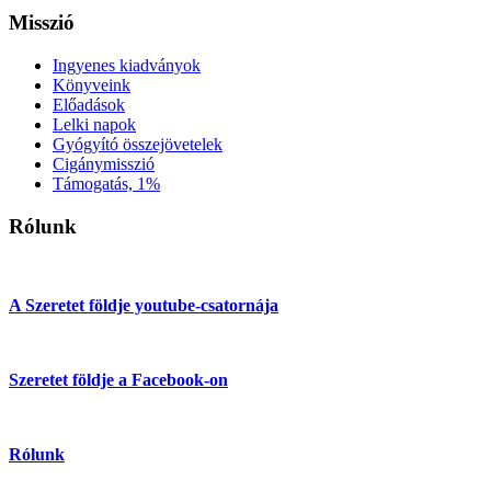
Misszió
Ingyenes kiadványok
Könyveink
Előadások
Lelki napok
Gyógyító összejövetelek
Cigánymisszió
Támogatás, 1%
Rólunk
A Szeretet földje youtube-csatornája
Szeretet földje a Facebook-on
Rólunk