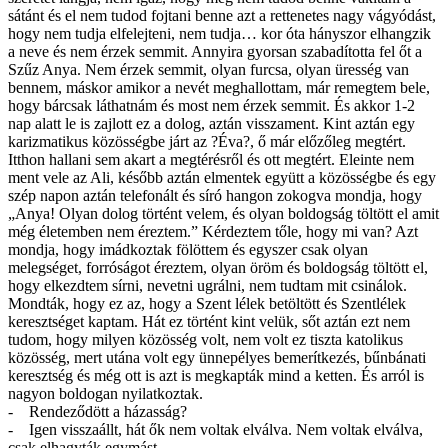
sátánt és el nem tudod fojtani benne azt a rettenetes nagy vágyódást,
hogy nem tudja elfelejteni, nem tudja… kor óta hányszor elhangzik
a neve és nem érzek semmit. Annyira gyorsan szabadította fel őt a
Szűz Anya. Nem érzek semmit, olyan furcsa, olyan üresség van
bennem, máskor amikor a nevét meghallottam, már remegtem bele,
hogy bárcsak láthatnám és most nem érzek semmit. És akkor 1-2
nap alatt le is zajlott ez a dolog, aztán visszament. Kint aztán egy
karizmatikus közösségbe járt az ?Éva?, ő már előzőleg megtért.
Itthon hallani sem akart a megtérésről és ott megtért. Eleinte nem
ment vele az Ali, később aztán elmentek együtt a közösségbe és egy
szép napon aztán telefonált és síró hangon zokogva mondja, hogy
„Anya! Olyan dolog történt velem, és olyan boldogság töltött el amit
még életemben nem éreztem.” Kérdeztem tőle, hogy mi van? Azt
mondja, hogy imádkoztak fölöttem és egyszer csak olyan
melegséget, forróságot éreztem, olyan öröm és boldogság töltött el,
hogy elkezdtem sírni, nevetni ugrálni, nem tudtam mit csinálok.
Mondták, hogy ez az, hogy a Szent lélek betöltött és Szentlélek
keresztséget kaptam. Hát ez történt kint velük, sőt aztán ezt nem
tudom, hogy milyen közösség volt, nem volt ez tiszta katolikus
közösség, mert utána volt egy ünnepélyes bemerítkezés, bűnbánati
keresztség és még ott is azt is megkapták mind a ketten. És arról is
nagyon boldogan nyilatkoztak.
- Rendeződött a házasság?
- Igen visszaállt, hát ők nem voltak elválva. Nem voltak elválva,
csak elhagyták egymást.