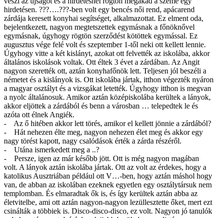
veszi az újságot és a hirdetésnél rögtön megakad a szeme egy
hirdetésen. ???….???-ben volt egy bencés női rend, apácarend
zárdája keresett konyhai segítséget, alkalmazottat. Ez elment oda,
bejelentkezett, nagyon megtetszettek egymásnak a főnöknővel
egymásnak, úgyhogy rögtön szerződést kötöttek egymással. Ez
augusztus vége felé volt és szeptember 1-től neki ott kellett lennie.
Úgyhogy vitte a két kislányt, azokat ott felvették az iskolába, akkor
általános iskolások voltak. Ott éltek 3 évet a zárdában. Az Angit
nagyon szerették ott, aztán konyhafőnök lett. Teljesen jól beszéli a
németet és a kislányok is. Ott iskolába jártak, itthon végezték nyáron
a magyar osztályt és a vizsgákat letették. Úgyhogy itthon is megvan
a nyolc általánosuk. Amikor aztán középiskolába kerültek a lányok,
akkor eljöttek a zárdából és benn a városban … telepedtek le és
azóta ott élnek Angiék.
- Az ő hitében akkor lett törés, amikor el kellett jönnie a zárdából?
- Hát nehezen élte meg, nagyon nehezen élet meg és akkor egy
nagy törést kapott, nagy csalódások érték a zárda részéről.
- Utána ismerkedett meg a ..?
- Persze, igen az már később jött. Ott is még nagyon magában
volt. A lányok aztán iskolába jártak. Ott az volt az érdekes, hogy a
katolikus Ausztriában például ott V…-ben, hogy aztán máshol hogy
van, de abban az iskolában ezeknek egyetlen egy osztálytársuk nem
templomban. És elmaradtak ők is, és így kerültek aztán abba az
életvitelbe, ami ott aztán nagyon-nagyon lezüllesztette őket, mert ezt
csinálták a többiek is. Disco-disco-disco, ez volt. Nagyon jó tanulók