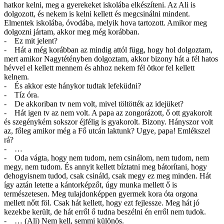
hatkor kelni, meg a gyerekeket iskolába elkészíteni. Az Ali is
dolgozott, és nekem is kelni kellett és megcsinálni mindent.
Elmentek iskolába, óvodába, melyik hova tartozott. Amikor meg
dolgozni jártam, akkor meg még korábban.
- Ez mit jelent?
- Hát a még korábban az mindig attól függ, hogy hol dolgoztam,
mert amikor Nagytétényben dolgoztam, akkor bizony hát a fél hatos
hévvel el kellett mennem és ahhoz nekem fél ötkor fel kellett
kelnem.
- És akkor este hánykor tudtak lefeküdni?
- Tíz óra.
- De akkoriban tv nem volt, mivel töltötték az idejüket?
- Hát igen tv az nem volt. A papa az zongorázott, ő ott gyakorolt
és szegénykém sokszor éjfélig is gyakorolt. Bizony. Hányszor volt
az, főleg amikor még a Fő utcán laktunk? Ugye, papa! Emlékszel
rá?
- …
- Oda vágta, hogy nem tudom, nem csinálom, nem tudom, nem
megy, nem tudom. És annyit kellett bíztatni meg bátorítani, hogy
dehogyisnem tudod, csak csináld, csak megy ez meg minden. Hát
így aztán letette a kántorképzőt, úgy munka mellett ő is
természetesen. Meg tulajdonképpen gyermek kora óta orgona
mellett nőtt föl. Csak hát kellett, hogy ezt fejlessze. Meg hát jó
kezekbe került, de hát erről ő tudna beszélni én erről nem tudok.
- … (Ali) Nem kell, semmi különös.