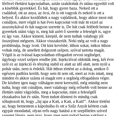
férfivel élettársi kapcsolatban, aztán szakítottak és utána egyedül volt
a kisebbik gyerekkel. És hát, hogy gyere haza. Neked ott a
családod, ott az anya, az öcsi, én is ott vagyok és neked is ott a
helyed. És akkor kezdődtek a nagy vajúdások, hogy akkor most mit
csináljon, mert végül is hat éves kapcsolat volt már itt ezzel az
asszonykával és hát nagyon szerette is. De hát csak feléledt benne a
gyerekek utáni vágy is, meg hát azért ő szerette a feleségét is, ugye
ez így van. Akkor kiment, kirepül, de nem tudtak valahogy jól
összejönni mégsem. Akkor visszakerült. Neki még az volt a nagy
problémája, hogy ivott. Ott kint kevésbé, itthon sokat, mikor itthon
voltak még, de amellett dolgozott szépen, szóval tartotta magát.
Végül is az ivással kapcsolatban elfogadott orvosi segítséget,
úgyhogy ezzel szépen rendbe jött. Injekcióval oldották meg, két évre
szól ez az injekció és tényleg stabil ez alatt az idő alatt, nem nyúl a
pohár után, nem is érdekli. Hát itthon történt az a dolog, amikor ő
egészen padlóra került, hogy sem itt sem ott, mert az ivás miatt, meg
minden és akkor szánta rá magát erre a segítség elfogadásra végre.
De közben igen nagy vállságon ment keresztül, még mindig nem
tudta, hogy mit csináljon, mert valahogy még erősebb volt benne az
élettárs utáni vágyódás, meg a kapcsolat, mint a feleségtől
elszakadva hat év után. Nem tudott dönteni és mindig csak
sóhajtozott itt, hogy „Jaj apa a Kati, a Kati, a Kati!”. Akkor történt
az, hogy bementem a kápolnába és ott a Szűz Anyát kértem csak
egypár mondattal, olyan erős nagy hatású a te szeplőtelen szíved
szeretet lángja, nem igaz, hogy meg nem tudod benne vakítani a