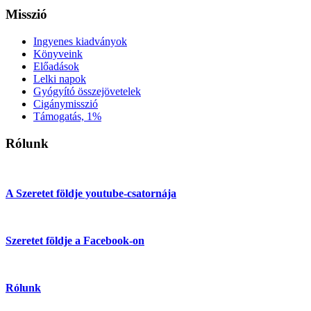
Misszió
Ingyenes kiadványok
Könyveink
Előadások
Lelki napok
Gyógyító összejövetelek
Cigánymisszió
Támogatás, 1%
Rólunk
A Szeretet földje youtube-csatornája
Szeretet földje a Facebook-on
Rólunk