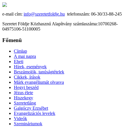
e-mail cím:
info@szeretetfoldje.hu
telefonszám: 06-30/33-88-245
Szeretet Földje Közhasznú Alapítvány számlaszáma:10700268-
04975106-51100005
Főmenü
Címlap
A mai napra
Eheti
Hírek, események
Beszámolók, tanúságtételek
Cikkek, írások
Márk evangéliumát olvasva
Hegyi beszéd
Jézus élete
Hiszekegy
Szeretetláng
Galgóczy Erzsébet
Evangelizációs levelek
Videók
Szemináriumok