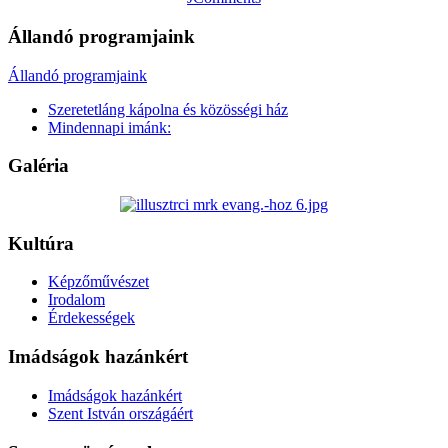
Állandó programjaink
Állandó programjaink
Szeretetláng kápolna és közösségi ház
Mindennapi imánk:
Galéria
Kultúra
Képzőművészet
Irodalom
Érdekességek
Imádságok hazánkért
Imádságok hazánkért
Szent István országáért