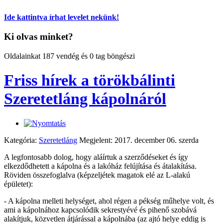
Ide kattintva írhat levelet nekünk!
Ki olvas minket?
Oldalainkat 187 vendég és 0 tag böngészi
Friss hírek a törökbálinti
Szeretetláng kápolnáról
Kategória:
Szeretetláng
Megjelent: 2017. december 06. szerda
A legfontosabb dolog, hogy aláírtuk a szerződéseket és így
elkezdődhetett a kápolna és a lakóház felújítása és átalakítása.
Röviden összefoglalva (képzeljétek magatok elé az L-alakú
épületet):
- A kápolna melleti helységet, ahol régen a pékség műhelye volt, és
ami a kápolnához kapcsolódik sekrestyévé és pihenő szobává
alakítjuk, közvetlen átjárással a kápolnába (az ajtó helye eddig is