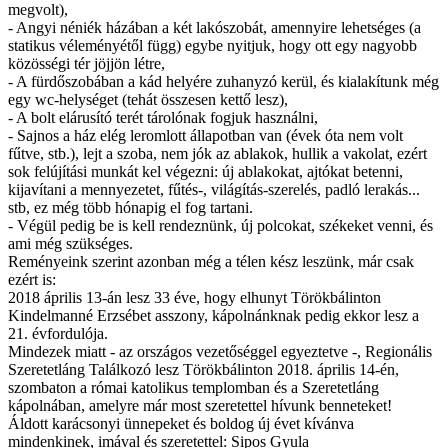
megvolt),
- Angyi néniék házában a két lakószobát, amennyire lehetséges (a
statikus véleményétől függ) egybe nyitjuk, hogy ott egy nagyobb
közösségi tér jöjjön létre,
- A fürdőszobában a kád helyére zuhanyzó kerül, és kialakítunk még
egy wc-helységet (tehát összesen kettő lesz),
- A bolt elárusító terét tárolónak fogjuk használni,
- Sajnos a ház elég leromlott állapotban van (évek óta nem volt
fűtve, stb.), lejt a szoba, nem jók az ablakok, hullik a vakolat, ezért
sok felújítási munkát kel végezni: új ablakokat, ajtókat betenni,
kijavítani a mennyezetet, fűtés-, világítás-szerelés, padló lerakás...
stb, ez még több hónapig el fog tartani.
- Végül pedig be is kell rendeznünk, új polcokat, székeket venni, és
ami még szükséges.
Reményeink szerint azonban még a télen kész leszünk, már csak
ezért is:
2018 április 13-án lesz 33 éve, hogy elhunyt Törökbálinton
Kindelmanné Erzsébet asszony, kápolnánknak pedig ekkor lesz a
21. évfordulója.
Mindezek miatt - az országos vezetőséggel egyeztetve -, Regionális
Szeretetláng Találkozó lesz Törökbálinton 2018. április 14-én,
szombaton a római katolikus templomban és a Szeretetláng
kápolnában, amelyre már most szeretettel hívunk benneteket!
Áldott karácsonyi ünnepeket és boldog új évet kívánva
mindenkinek, imával és szeretettel: Sipos Gyula