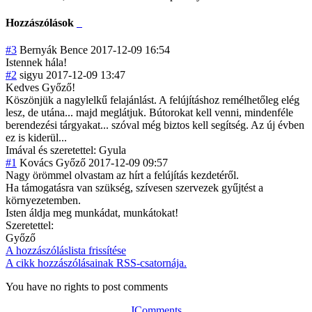
Hozzászólások
#3
Bernyák Bence
2017-12-09 16:54
Istennek hála!
#2
sigyu
2017-12-09 13:47
Kedves Győző!
Köszönjük a nagylelkű felajánlást. A felújításhoz remélhetőleg elég
lesz, de utána... majd meglátjuk. Bútorokat kell venni, mindenféle
berendezési tárgyakat... szóval még biztos kell segítség. Az új évben
ez is kiderül...
Imával és szeretettel: Gyula
#1
Kovács Győző
2017-12-09 09:57
Nagy örömmel olvastam az hírt a felújítás kezdetéről.
Ha támogatásra van szükség, szívesen szervezek gyűjtést a
környezetemben.
Isten áldja meg munkádat, munkátokat!
Szeretettel:
Győző
A hozzászóláslista frissítése
A cikk hozzászólásainak RSS-csatornája.
You have no rights to post comments
JComments