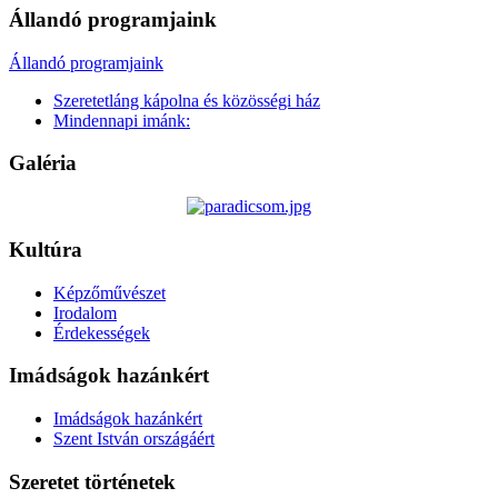
Állandó programjaink
Állandó programjaink
Szeretetláng kápolna és közösségi ház
Mindennapi imánk:
Galéria
Kultúra
Képzőművészet
Irodalom
Érdekességek
Imádságok hazánkért
Imádságok hazánkért
Szent István országáért
Szeretet történetek