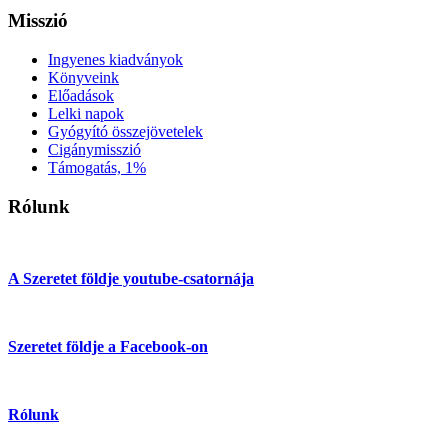
Misszió
Ingyenes kiadványok
Könyveink
Előadások
Lelki napok
Gyógyító összejövetelek
Cigánymisszió
Támogatás, 1%
Rólunk
A Szeretet földje youtube-csatornája
Szeretet földje a Facebook-on
Rólunk