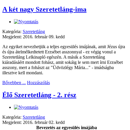
A két nagy Szeretetláng-ima
Kategória:
Szeretetláng
Megjelent: 2016. február 09. kedd
Az egyiket nevezhetjük a teljes egyesülés imájának, amit Jézus újra
és újra átelmélkedtetett Erzsébet asszonnyal - ez végig vonul a
Szeretetláng Lelkinapló egészén. A másik a Szeretetláng
kiáradásáért mondott fohász, amit sokáig le sem mert írni Erzsébet
asszony, mert a fohászt az "Üdvözlégy Mária..." - imádságba
illesztve kell mondani.
Bővebben ...
Hozzászólás
Élő Szeretetláng - 2. rész
Kategória:
Szeretetláng
Megjelent: 2016. február 02. kedd
Bevezetés az egyesülés imájába