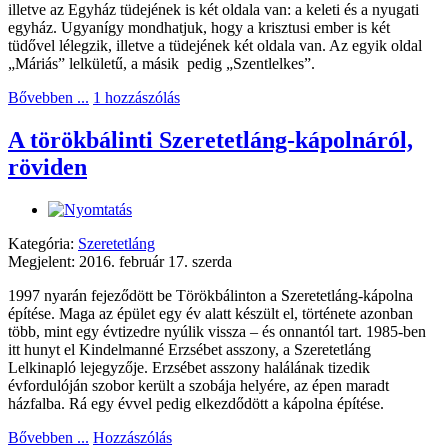
illetve az Egyház tüdejének is két oldala van: a keleti és a nyugati
egyház. Ugyanígy mondhatjuk, hogy a krisztusi ember is két
tüdővel lélegzik, illetve a tüdejének két oldala van. Az egyik oldal
„Máriás” lelkületű, a másik
pedig „Szentlelkes”.
Bővebben ...
1 hozzászólás
A törökbálinti Szeretetláng-kápolnáról,
röviden
Kategória:
Szeretetláng
Megjelent: 2016. február 17. szerda
1997 nyarán fejeződött be Törökbálinton a Szeretetláng-kápolna
építése. Maga az épület egy év alatt készült el, története azonban
több, mint egy évtizedre nyúlik vissza – és onnantól tart. 1985-ben
itt hunyt el Kindelmanné Erzsébet asszony, a Szeretetláng
Lelkinapló lejegyzője. Erzsébet asszony halálának tizedik
évfordulóján szobor került a szobája helyére, az épen maradt
házfalba. Rá egy évvel pedig elkezdődött a kápolna építése.
Bővebben ...
Hozzászólás