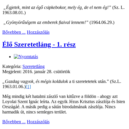
„Égjetek, mint az égő csipkebokor, mely ég, de el nem ég!”
(Sz. L.
1963.08.01.)
„Gyönyörűségem az emberek fiaival lennem!”
(1964.06.29.)
Bővebben ...
Hozzászólás
Élő Szeretetláng - 1. rész
Kategória:
Szeretetláng
Megjelent: 2016. január 28. csütörtök
„Gazdag vagyok, és mégis koldulok
a ti szeretetetek után.”
(Sz.L.
1963.01.06.)
[1]
Még mindig két hatalmi zászló van kitűzve a földön - ahogy azt
Loyolai Szent Ignác leírta. Az egyik Jézus Krisztus zászlója és Isten
Országáé. A másik pedig a sátán birodalmának zászlója. Nincs
harmadik út, nincs semleges terület.
Bővebben ...
Hozzászólás