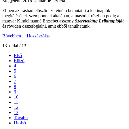
Megjelent: 2016. január 06. szerda
Ebben az írásban először szeretném bemutatni a lelkinaplók
megítélésének szempontjait általában, a második részben pedig a
magyar Kindelmanné Erzsébet asszony
Szeretetláng Lelkinaplóját
és röviden összefoglalni, amit ebből tanulhatunk.
Bővebben ...
Hozzászólás
13. oldal / 13
Első
Előző
4
5
6
7
8
9
10
11
12
13
Tovább
Utolsó