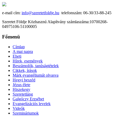
e-mail cím:
info@szeretetfoldje.hu
telefonszám: 06-30/33-88-245
Szeretet Földje Közhasznú Alapítvány számlaszáma:10700268-
04975106-51100005
Főmenü
Címlap
A mai napra
Eheti
Hírek, események
Beszámolók, tanúságtételek
Cikkek, írások
Márk evangéliumát olvasva
Hegyi beszéd
Jézus élete
Hiszekegy
Szeretetláng
Galgóczy Erzsébet
Evangelizációs levelek
Videók
Szemináriumok