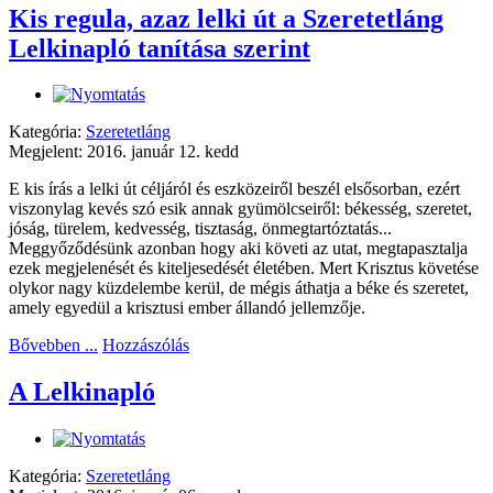
Kis regula, azaz lelki út a Szeretetláng
Lelkinapló tanítása szerint
Kategória:
Szeretetláng
Megjelent: 2016. január 12. kedd
E kis írás a lelki út céljáról és eszközeiről beszél elsősorban, ezért
viszonylag kevés szó esik annak gyümölcseiről: békesség, szeretet,
jóság, türelem, kedvesség, tisztaság, önmegtartóztatás...
Meggyőződésünk azonban hogy aki követi az utat, megtapasztalja
ezek megjelenését és kiteljesedését életében. Mert Krisztus követése
olykor nagy küzdelembe kerül, de mégis áthatja a béke és szeretet,
amely egyedül a krisztusi ember állandó jellemzője.
Bővebben ...
Hozzászólás
A Lelkinapló
Kategória:
Szeretetláng