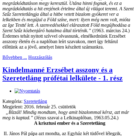
megrázkódtatáson megy keresztül. Utána hinni fognak, és ez a
megrázkódtatás a hit erejének értelme által új világot teremt. A Szent
Szűz Szeretetlángja által a hitbe vetett bizalom gyökeret ver a
lelkekben és megújul a Föld színe, mert: ilyen még nem volt, mióta
az Ige Testté lett. A szenvedésekkel elárasztott Föld megújhodása a
Szent Szűz közbenjáró hatalma által történik.”
(1963. március 24.)
Érdemes tehát nyitott szívvel olvasnunk, elmélkednünk Erzsébet
asszony életén és a naplóban leírt szavakon, mert így feltárul
előttünk az a jövő, amelyet Isten készített számunkra.
Bővebben ...
Hozzászólás
Kindelmanné Erzsébet asszony és a
Szeretetláng prófétai lelkülete - 1. rész
Kategória:
Szeretetláng
Megjelent: 2016. február 25. csütörtök
„Bízzál! Mindig mondtam, hogy amit bizalommal kérsz, azt már
meg is kaptad.”
(Jézus szavai a Lelkinaplóban, 1963.05.24.)
A krisztusi ember és a Szeretetláng
II. János Pál pápa azt mondta, az Egyház két tüdővel lélegzik,