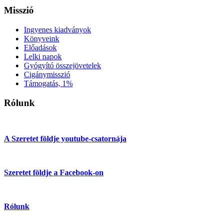
Misszió
Ingyenes kiadványok
Könyveink
Előadások
Lelki napok
Gyógyító összejövetelek
Cigánymisszió
Támogatás, 1%
Rólunk
A Szeretet földje youtube-csatornája
Szeretet földje a Facebook-on
Rólunk