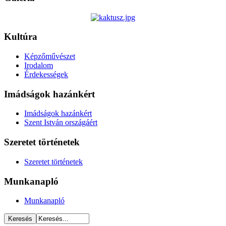
Kultúra
Képzőművészet
Irodalom
Érdekességek
Imádságok hazánkért
Imádságok hazánkért
Szent István országáért
Szeretet történetek
Szeretet történetek
Munkanapló
Munkanapló