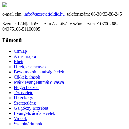
e-mail cím:
info@szeretetfoldje.hu
telefonszám: 06-30/33-88-245
Szeretet Földje Közhasznú Alapítvány számlaszáma:10700268-
04975106-51100005
Főmenü
Címlap
A mai napra
Eheti
Hírek, események
Beszámolók, tanúságtételek
Cikkek, írások
Márk evangéliumát olvasva
Hegyi beszéd
Jézus élete
Hiszekegy
Szeretetláng
Galgóczy Erzsébet
Evangelizációs levelek
Videók
Szemináriumok