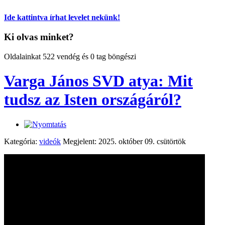
Ide kattintva írhat levelet nekünk!
Ki olvas minket?
Oldalainkat 522 vendég és 0 tag böngészi
Varga János SVD atya: Mit
tudsz az Isten országáról?
Kategória:
videók
Megjelent: 2025. október 09. csütörtök