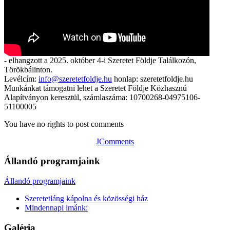
- elhangzott a 2025. október 4-i Szeretet Földje Találkozón,
Törökbálinton.
Levélcím:
info@szeretetfoldje.hu
honlap: szeretetfoldje.hu
Munkánkat támogatni lehet a Szeretet Földje Közhasznú
Alapítványon keresztül, számlaszáma: 10700268-04975106-
51100005
You have no rights to post comments
JComments
Állandó programjaink
Állandó programjaink
Szeretetláng kápolna és közösségi ház
Mindennapi imánk:
Galéria