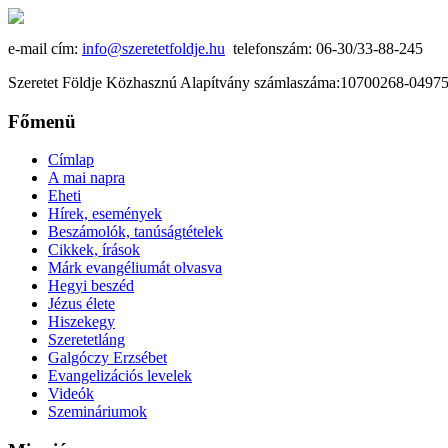
e-mail cím:
info@szeretetfoldje.hu
telefonszám: 06-30/33-88-245
Szeretet Földje Közhasznú Alapítvány számlaszáma:10700268-049
Főmenü
Címlap
A mai napra
Eheti
Hírek, események
Beszámolók, tanúságtételek
Cikkek, írások
Márk evangéliumát olvasva
Hegyi beszéd
Jézus élete
Hiszekegy
Szeretetláng
Galgóczy Erzsébet
Evangelizációs levelek
Videók
Szemináriumok