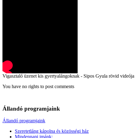
Vigasztaló üzenet kis gyertyalángoknak - Sipos Gyula rövid videója
You have no rights to post comments
Állandó programjaink
Állandó programjaink
Szeretetláng kápolna és közösségi ház
Mindennapi imánk: