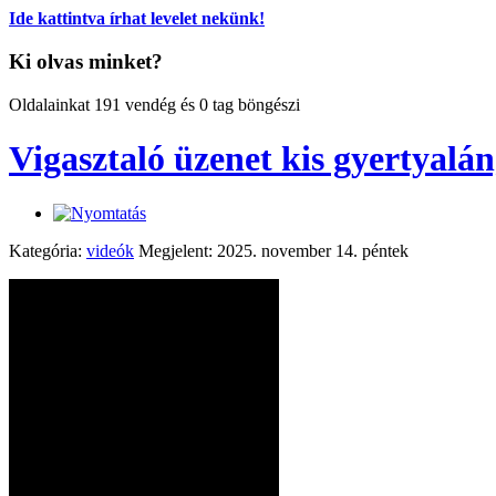
Ide kattintva írhat levelet nekünk!
Ki olvas minket?
Oldalainkat 191 vendég és 0 tag böngészi
Vigasztaló üzenet kis gyertyal
Kategória:
videók
Megjelent: 2025. november 14. péntek