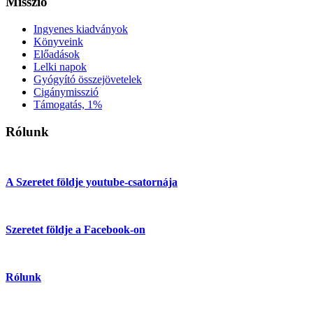
Misszió
Ingyenes kiadványok
Könyveink
Előadások
Lelki napok
Gyógyító összejövetelek
Cigánymisszió
Támogatás, 1%
Rólunk
A Szeretet földje youtube-csatornája
Szeretet földje a Facebook-on
Rólunk