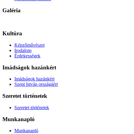
Galéria
Kultúra
Képzőművészet
Irodalom
Érdekességek
Imádságok hazánkért
Imádságok hazánkért
Szent István országáért
Szeretet történetek
Szeretet történetek
Munkanapló
Munkanapló