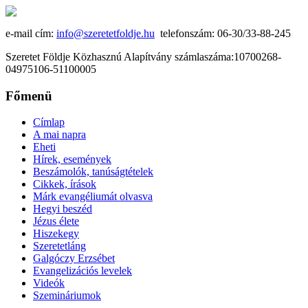
e-mail cím:
info@szeretetfoldje.hu
telefonszám: 06-30/33-88-245
Szeretet Földje Közhasznú Alapítvány számlaszáma:10700268-
04975106-51100005
Főmenü
Címlap
A mai napra
Eheti
Hírek, események
Beszámolók, tanúságtételek
Cikkek, írások
Márk evangéliumát olvasva
Hegyi beszéd
Jézus élete
Hiszekegy
Szeretetláng
Galgóczy Erzsébet
Evangelizációs levelek
Videók
Szemináriumok