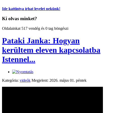
Ide kattintva írhat levelet nekünk!
Ki olvas minket?
Oldalainkat 517 vendég és 0 tag böngészi
Pataki Janka: Hogyan
kerültem eleven kapcsolatba
Istennel...
Kategória:
videók
Megjelent: 2026. május 01. péntek