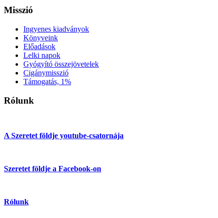
Misszió
Ingyenes kiadványok
Könyveink
Előadások
Lelki napok
Gyógyító összejövetelek
Cigánymisszió
Támogatás, 1%
Rólunk
A Szeretet földje youtube-csatornája
Szeretet földje a Facebook-on
Rólunk