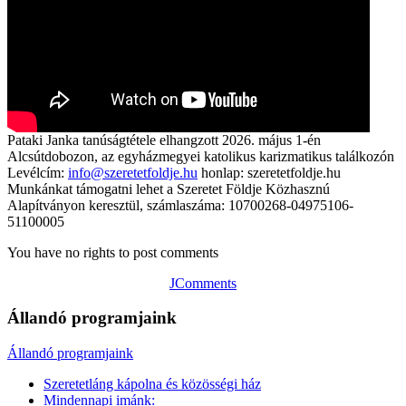
Pataki Janka tanúságtétele elhangzott 2026. május 1-én
Alcsútdobozon, az egyházmegyei katolikus karizmatikus találkozón
Levélcím:
info@szeretetfoldje.hu
honlap: szeretetfoldje.hu
Munkánkat támogatni lehet a Szeretet Földje Közhasznú
Alapítványon keresztül, számlaszáma: 10700268-04975106-
51100005
You have no rights to post comments
JComments
Állandó programjaink
Állandó programjaink
Szeretetláng kápolna és közösségi ház
Mindennapi imánk: