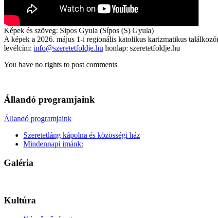
Képek és szöveg: Sipos Gyula (Sípos (S) Gyula)
A képek a 2026. május 1-i regionális katolikus karizmatikus találkozó
levélcím:
info@szeretetfoldje.hu
honlap: szeretetfoldje.hu
You have no rights to post comments
Állandó programjaink
Állandó programjaink
Szeretetláng kápolna és közösségi ház
Mindennapi imánk:
Galéria
Kultúra