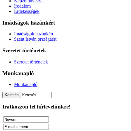
Képzőművészet
Irodalom
Érdekességek
Imádságok hazánkért
Imádságok hazánkért
Szent István országáért
Szeretet történetek
Szeretet történetek
Munkanapló
Munkanapló
Iratkozzon fel hírlevelünkre!