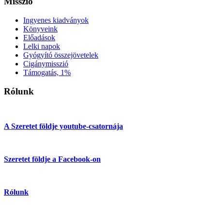
Misszió
Ingyenes kiadványok
Könyveink
Előadások
Lelki napok
Gyógyító összejövetelek
Cigánymisszió
Támogatás, 1%
Rólunk
A Szeretet földje youtube-csatornája
Szeretet földje a Facebook-on
Rólunk