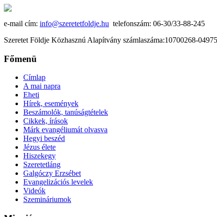
e-mail cím:
info@szeretetfoldje.hu
telefonszám: 06-30/33-88-245
Szeretet Földje Közhasznú Alapítvány számlaszáma:10700268-049
Főmenü
Címlap
A mai napra
Eheti
Hírek, események
Beszámolók, tanúságtételek
Cikkek, írások
Márk evangéliumát olvasva
Hegyi beszéd
Jézus élete
Hiszekegy
Szeretetláng
Galgóczy Erzsébet
Evangelizációs levelek
Videók
Szemináriumok