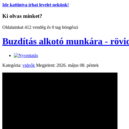
Ide kattintva írhat levelet nekünk!
Ki olvas minket?
Oldalainkat 412 vendég és 0 tag böngészi
Buzdítás alkotó munkára - rövi
Kategória:
videók
Megjelent: 2026. május 08. péntek