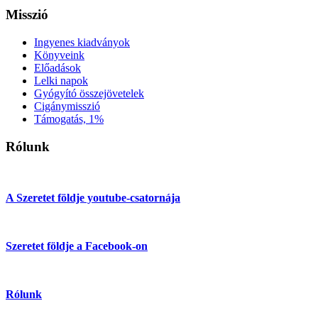
Misszió
Ingyenes kiadványok
Könyveink
Előadások
Lelki napok
Gyógyító összejövetelek
Cigánymisszió
Támogatás, 1%
Rólunk
A Szeretet földje youtube-csatornája
Szeretet földje a Facebook-on
Rólunk