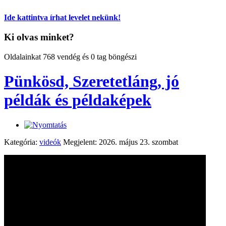
Ide kattintva írhat levelet nekünk!
Ki olvas minket?
Oldalainkat 768 vendég és 0 tag böngészi
Pünkösd, Szeretetláng, jó
példák és példaképek
Kategória:
videók
Megjelent: 2026. május 23. szombat