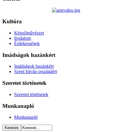
Kultúra
Képzőművészet
Irodalom
Érdekességek
Imádságok hazánkért
Imádságok hazánkért
Szent István országáért
Szeretet történetek
Szeretet történetek
Munkanapló
Munkanapló