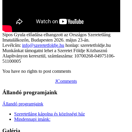
Sipos Gyula előadása elhangzott az Országos Szeretetláng
Imatalálkozón, Budapesten 2026. május 23-án.
Levélcím:
info@szeretetfoldje.hu
honlap: szeretetfoldje.hu
Munkánkat támogatni lehet a Szeretet Földje Közhasznú
Alapítványon keresztül, számlaszáma: 10700268-04975106-
51100005
You have no rights to post comments
JComments
Állandó programjaink
Állandó programjaink
Szeretetláng kápolna és közösségi ház
Mindennapi imánk:
Galéria