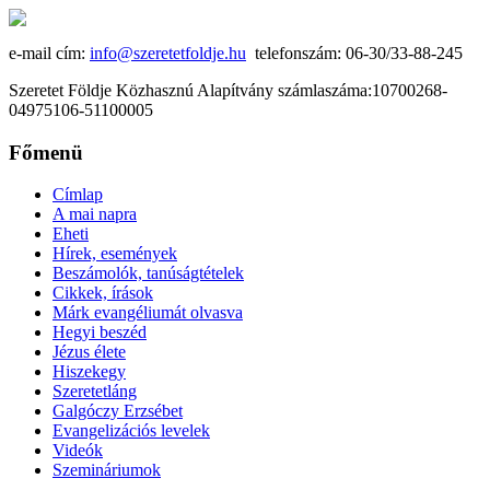
e-mail cím:
info@szeretetfoldje.hu
telefonszám: 06-30/33-88-245
Szeretet Földje Közhasznú Alapítvány számlaszáma:10700268-
04975106-51100005
Főmenü
Címlap
A mai napra
Eheti
Hírek, események
Beszámolók, tanúságtételek
Cikkek, írások
Márk evangéliumát olvasva
Hegyi beszéd
Jézus élete
Hiszekegy
Szeretetláng
Galgóczy Erzsébet
Evangelizációs levelek
Videók
Szemináriumok