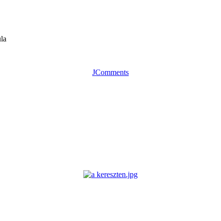
ula
JComments