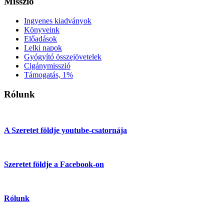
Misszió
Ingyenes kiadványok
Könyveink
Előadások
Lelki napok
Gyógyító összejövetelek
Cigánymisszió
Támogatás, 1%
Rólunk
A Szeretet földje youtube-csatornája
Szeretet földje a Facebook-on
Rólunk