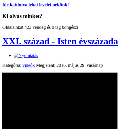
Ide kattintva írhat levelet nekünk!
Ki olvas minket?
Oldalainkat 423 vendég és 0 tag böngészi
XXI. század - Isten évszázada
Kategória:
videók
Megjelent: 2016. május 29. vasárnap