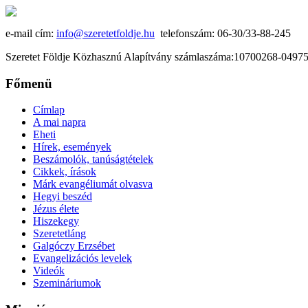
e-mail cím:
info@szeretetfoldje.hu
telefonszám: 06-30/33-88-245
Szeretet Földje Közhasznú Alapítvány számlaszáma:10700268-049
Főmenü
Címlap
A mai napra
Eheti
Hírek, események
Beszámolók, tanúságtételek
Cikkek, írások
Márk evangéliumát olvasva
Hegyi beszéd
Jézus élete
Hiszekegy
Szeretetláng
Galgóczy Erzsébet
Evangelizációs levelek
Videók
Szemináriumok