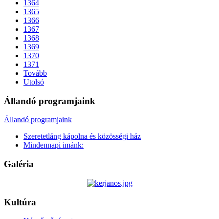
1364
1365
1366
1367
1368
1369
1370
1371
Tovább
Utolsó
Állandó programjaink
Állandó programjaink
Szeretetláng kápolna és közösségi ház
Mindennapi imánk:
Galéria
Kultúra