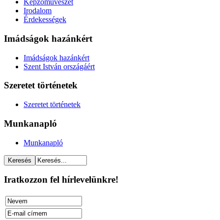
Képzőművészet
Irodalom
Érdekességek
Imádságok hazánkért
Imádságok hazánkért
Szent István országáért
Szeretet történetek
Szeretet történetek
Munkanapló
Munkanapló
Iratkozzon fel hírlevelünkre!