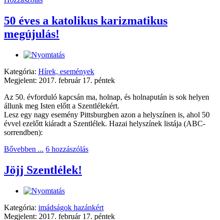
50 éves a katolikus karizmatikus
megújulás!
Kategória:
Hírek, események
Megjelent: 2017. február 17. péntek
Az 50. évforduló kapcsán ma, holnap, és holnapután is sok helyen
állunk meg Isten előtt a Szentlélekért.
Lesz egy nagy esemény Pittsburgben azon a helyszínen is, ahol 50
évvel ezelőtt kiáradt a Szentlélek.
Hazai helyszínek listája (ABC-
sorrendben):
Bővebben ...
6 hozzászólás
Jöjj Szentlélek!
Kategória:
imádságok hazánkért
Megjelent: 2017. február 17. péntek