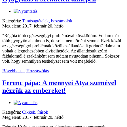
Kategória:
Tanúságtételek, beszámolók
Megjelent: 2017. február 20. hétfő
"Régóta több egészségügyi problémával küszködöm. Voltam már
több gyógyító alkalmon is, de soha nem történt semmi. Ezek közül
az egészségügyi problémák közül az állandósult gerincfájdalmaim
voltak a legnehezebben elviselhetőek. Az állandósult szúró
fájdalomtól éjszakánként sem tudtam nyugodtan pihenni. Sokszor
volt, hogy semmilyen testhelyzet sem volt megfelelő.
Bővebben ...
Hozzászólás
Ferenc pápa: A mennyei Atya szemével
nézzük az embereket!
Kategória:
Cikkek, írások
Megjelent: 2017. február 20. hétfő
Február 19-én a szentatya az ellenségszeretet parancsának