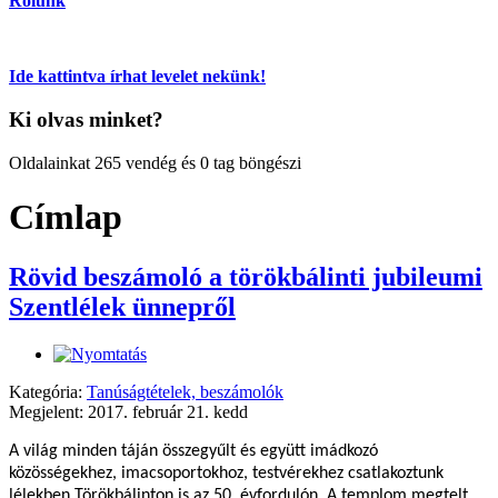
Rólunk
Ide kattintva írhat levelet nekünk!
Ki olvas minket?
Oldalainkat 265 vendég és 0 tag böngészi
Címlap
Rövid beszámoló a törökbálinti jubileumi
Szentlélek ünnepről
Kategória:
Tanúságtételek, beszámolók
Megjelent: 2017. február 21. kedd
A világ minden táján összegyűlt és együtt imádkozó
közösségekhez, imacsoportokhoz, testvérekhez csatlakoztunk
lélekben Törökbálinton is az 50. évfordulón. A templom megtelt