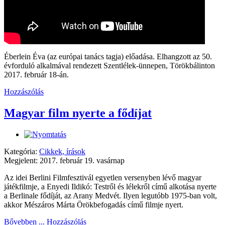
Éberlein Éva (az európai tanács tagja) előadása. Elhangzott az 50.
évforduló alkalmával rendezett Szentlélek-ünnepen, Törökbálinton
2017. február 18-án.
Hozzászólás
Magyar film nyerte a fődíjat
Kategória:
Cikkek, írások
Megjelent: 2017. február 19. vasárnap
Az idei Berlini Filmfesztivál egyetlen versenyben lévő magyar
játékfilmje, a Enyedi Ildikó: Testről és lélekről című alkotása nyerte
a Berlinale fődíját, az Arany Medvét. Ilyen legutóbb 1975-ban volt,
akkor Mészáros Márta Örökbefogadás című filmje nyert.
Bővebben ...
Hozzászólás