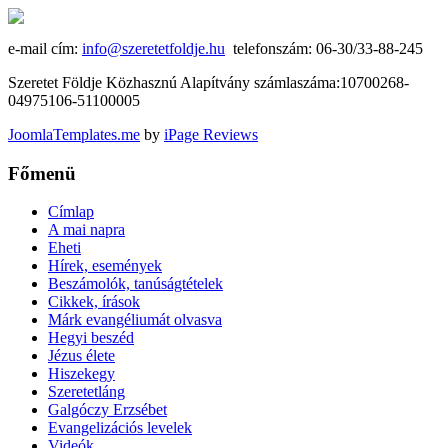
e-mail cím:
info@szeretetfoldje.hu
telefonszám: 06-30/33-88-245
Szeretet Földje Közhasznú Alapítvány számlaszáma:10700268-
04975106-51100005
JoomlaTemplates.me
by
iPage Reviews
Főmenü
Címlap
A mai napra
Eheti
Hírek, események
Beszámolók, tanúságtételek
Cikkek, írások
Márk evangéliumát olvasva
Hegyi beszéd
Jézus élete
Hiszekegy
Szeretetláng
Galgóczy Erzsébet
Evangelizációs levelek
Videók