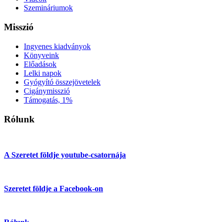
Szemináriumok
Misszió
Ingyenes kiadványok
Könyveink
Előadások
Lelki napok
Gyógyító összejövetelek
Cigánymisszió
Támogatás, 1%
Rólunk
A Szeretet földje youtube-csatornája
Szeretet földje a Facebook-on