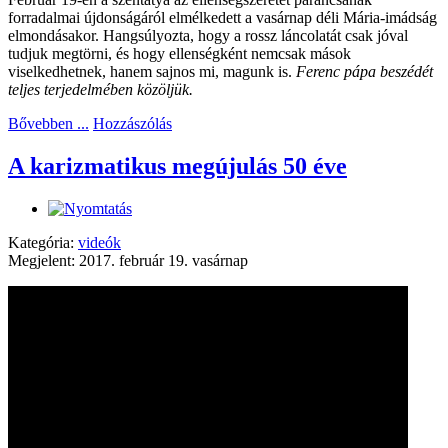
forradalmai újdonságáról elmélkedett a vasárnap déli Mária-imádság
elmondásakor. Hangsúlyozta, hogy a rossz láncolatát csak jóval
tudjuk megtörni, és hogy ellenségként nemcsak mások
viselkedhetnek, hanem sajnos mi, magunk is.
Ferenc pápa beszédét
teljes terjedelmében közöljük.
Bővebben ...
Hozzászólás
A karizmatikus megújulás 50 éve
Kategória:
videók
Megjelent: 2017. február 19. vasárnap