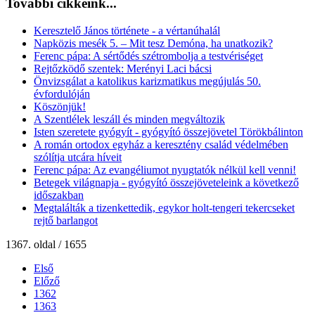
További cikkeink...
Keresztelő János története - a vértanúhalál
Napközis mesék 5. – Mit tesz Demóna, ha unatkozik?
Ferenc pápa: A sértődés szétrombolja a testvériséget
Rejtőzködő szentek: Merényi Laci bácsi
Önvizsgálat a katolikus karizmatikus megújulás 50.
évfordulóján
Köszönjük!
A Szentlélek leszáll és minden megváltozik
Isten szeretete gyógyít - gyógyító összejövetel Törökbálinton
A román ortodox egyház a keresztény család védelmében
szólítja utcára híveit
Ferenc pápa: Az evangéliumot nyugtatók nélkül kell venni!
Betegek világnapja - gyógyító összejöveteleink a következő
időszakban
Megtalálták a tizenkettedik, egykor holt-tengeri tekercseket
rejtő barlangot
1367. oldal / 1655
Első
Előző
1362
1363