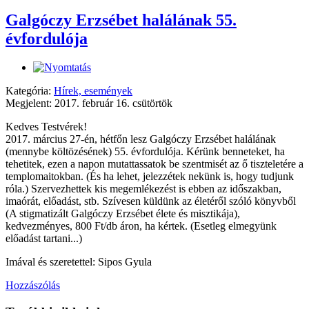
Galgóczy Erzsébet halálának 55.
évfordulója
Kategória:
Hírek, események
Megjelent: 2017. február 16. csütörtök
Kedves Testvérek!
2017. március 27-én, hétfőn lesz Galgóczy Erzsébet halálának
(mennybe költözésének) 55. évfordulója. Kérünk benneteket, ha
tehetitek, ezen a napon mutattassatok be szentmisét az ő tiszteletére a
templomaitokban. (És ha lehet, jelezzétek nekünk is, hogy tudjunk
róla.) Szervezhettek kis megemlékezést is ebben az időszakban,
imaórát, előadást, stb. Szívesen küldünk az életéről szóló könyvből
(A stigmatizált Galgóczy Erzsébet élete és misztikája),
kedvezményes, 800 Ft/db áron, ha kértek. (Esetleg elmegyünk
előadást tartani...)
Imával és szeretettel: Sipos Gyula
Hozzászólás