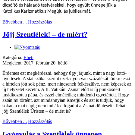
dicsőítő és hálaadó testvérekkel, hogy együtt ünnepeljük a
Katolikus Karizmatikus Megújulás jubileumát.
Bővebben ...
Hozzászólás
Jöjj Szentlélek! – de miért?
Kategória:
Eheti
Megjelent: 2017. február 20. hétfő
Érdemes ezt megkérdezni, nehogy úgy járjunk, mint a nagy lottó-
nyertesek. A statisztika szerint ezek nyolcvan százalékát tönkreteszi
a hirtelen jött sok pénz, mert nincsenek felkészülve, nem képesek az
új helyzetet kezelni. A II. Vatikáni Zsinat előtt is új pünkösdért
imádkozott a pápa, és ezzel elméletileg mindenki egyetértett. Hogy
aztán mi történt, azt mindannyian ismerjük és azt is tudjuk, hogy
sokan a mai napig nem tudják elfogadni a Zsinat döntéseit. Tehát:
jöjj Szentlélek Úristen – de miért is?
Bővebben ...
Hozzászólás
Gyógyulás a Szentlélek ünnepen