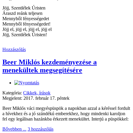
Jöjj, Szentlélek Úristen
Áraszd reánk teljesen
Mennyből fényességedet
Mennyből fényességedet!
Jöjj el, jöjj el, jöjj el, jöjj el
Jöjj, Szentlélek Úristen!
Hozzászólás
Beer Miklós kezdeményezése a
menekültek megsegítésére
Kategória:
Cikkek, írások
Megjelent: 2017. február 17. péntek
Beer Miklós váci megyéspüspök a napokban azzal a kéréssel fordult
a hívekhez és a jó szándékú emberekhez, hogy mindenki karoljon
fel egy legálisan hazánkba érkezett menekültet. Interjú a püspökkel:
Bővebben ...
3 hozzászólás