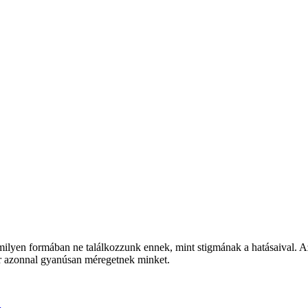
ilyen formában ne találkozzunk ennek, mint stigmának a hatásaival. Az
or azonnal gyanúsan méregetnek minket.