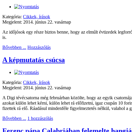
Kategória:
Cikkek, írások
Megjelent: 2014. június 22. vasárnap
Az időjósok egy része biztos benne, hogy az elmúlt évtizedek legforr
is.
Bővebben ...
Hozzászólás
A képmutatás csúcsa
Kategória:
Cikkek, írások
Megjelent: 2014. június 22. vasárnap
A Digi tévécsatorna még februárban közölte, hogy az egyik csatornáj
azokat külön lehet kérni, külön lehet rá előfizetni, igaz csupán 10 fo
fizettek rá elő. Ráadásul mindenféle figyelmeztetés nélkül, valahol 
Bővebben ...
1 hozzászólás
Ferenc pápa Calabriában felemelte hangját