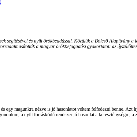
t
esek segítésével és nyílt örökbeadással. Közülük a Bölcső Alapítvány a 
forradalmasították a magyar örökbefogadási gyakorlatot: az újszülötte
és egy magunkra nézve is jó hasonlatot véltem felfedezni benne. Azt í
zt gondolom, a nyílt forráskódú rendszer jó hasonlat a kereszténységre, a