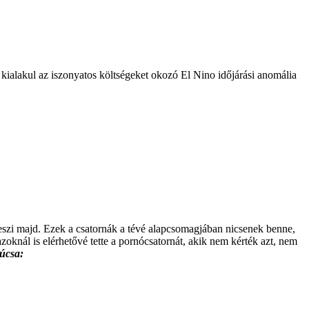
kialakul az iszonyatos költségeket okozó El Nino időjárási anomália
teszi majd. Ezek a csatornák a tévé alapcsomagjában nicsenek benne,
azoknál is elérhetővé tette a pornócsatornát, akik nem kérték azt, nem
súcsa: