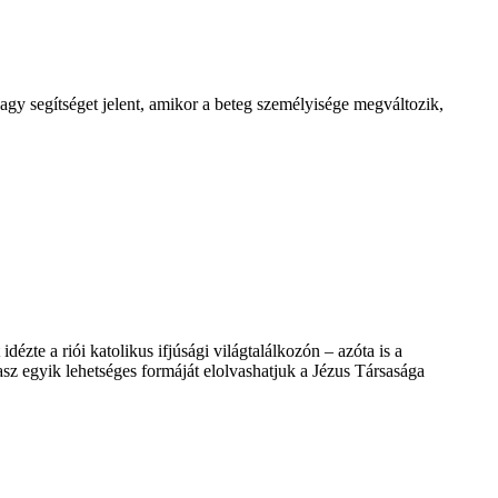
agy segítséget jelent, amikor a beteg személyisége megváltozik,
ézte a riói katolikus ifjúsági világtalálkozón – azóta is a
asz egyik lehetséges formáját elolvashatjuk a Jézus Társasága