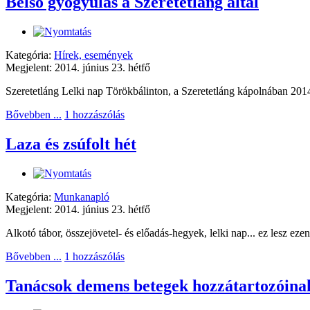
Belső gyógyulás a Szeretetláng által
Kategória:
Hírek, események
Megjelent: 2014. június 23. hétfő
Szeretetláng Lelki nap Törökbálinton, a Szeretetláng kápolnában 2014
Bővebben ...
1 hozzászólás
Laza és zsúfolt hét
Kategória:
Munkanapló
Megjelent: 2014. június 23. hétfő
Alkotó tábor, összejövetel- és előadás-hegyek, lelki nap... ez lesz ezen
Bővebben ...
1 hozzászólás
Tanácsok demens betegek hozzátartozóina