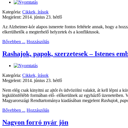
Kategória:
Cikkek, írások
Megjelent: 2014. június 23. hétfő
Az Alzheimer-kór alapos ismerete fontos feltétele annak, hogy a hozzá
elkerülhetők a megterhelő helyzetek és a konfliktusok.
Bővebben ...
Hozzászólás
Rashajok, papok, szerzetesek – Istenes em
Kategória:
Cikkek, írások
Megjelent: 2014. június 23. hétfő
Nem elég csak kinyitni az ajtót és üdvözölni valakit, át kell lépni a k
legkülönfélébb formában elő- előkerülnek az egyházfő üzeneteiben. Vaj
Magyarországi Rendtartománya kiadásában megjelent
Rashajok, papo
Bővebben ...
Hozzászólás
Nagyon forró nyár jön