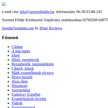
e-mail cím:
info@szeretetfoldje.hu
telefonszám: 06-30/33-88-245
Szeretet Földje Közhasznú Alapítvány számlaszáma:10700268-049
JoomlaTemplates.me
by
iPage Reviews
Főmenü
Címlap
A mai napra
Eheti
Hírek, események
Beszámolók, tanúságtételek
Cikkek, írások
Márk evangéliumát olvasva
Hegyi beszéd
Jézus élete
Hiszekegy
Szeretetláng
Galgóczy Erzsébet
Evangelizációs levelek
Videók
Szemináriumok