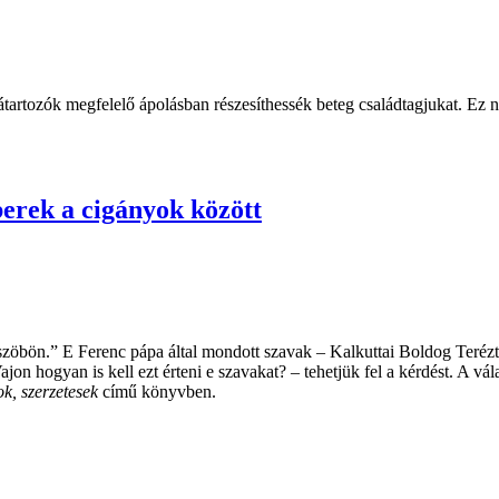
tartozók megfelelő ápolásban részesíthessék beteg családtagjukat. Ez n
berek a cigányok között
üszöbön.” E Ferenc pápa által mondott szavak – Kalkuttai Boldog Terézt id
on hogyan is kell ezt érteni e szavakat? – tehetjük fel a kérdést. A vál
k, szerzetesek
című könyvben.