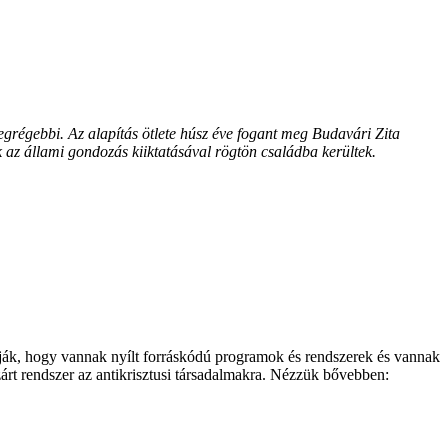
legrégebbi. Az alapítás ötlete húsz éve fogant meg Budavári Zita
k az állami gondozás kiiktatásával rögtön családba kerültek.
rják, hogy vannak nyílt forráskódú programok és rendszerek és vannak
 zárt rendszer az antikrisztusi társadalmakra. Nézzük bővebben: