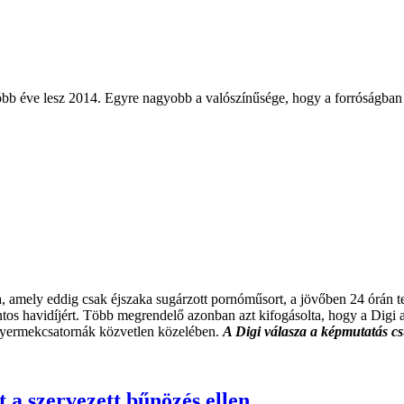
óbb éve lesz 2014. Egyre nagyobb a valószínűsége, hogy a forróságban 
a, amely eddig csak éjszaka sugárzott pornóműsort, a jövőben 24 órán 
rintos havidíjért. Több megrendelő azonban azt kifogásolta, hogy a Digi 
a gyermekcsatornák közvetlen közelében.
A Digi válasza a képmutatás c
 a szervezett bűnözés ellen