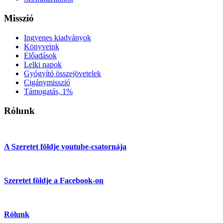
Misszió
Ingyenes kiadványok
Könyveink
Előadások
Lelki napok
Gyógyító összejövetelek
Cigánymisszió
Támogatás, 1%
Rólunk
A Szeretet földje youtube-csatornája
Szeretet földje a Facebook-on
Rólunk