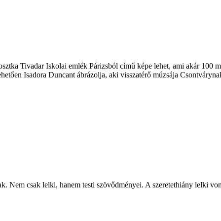
ztka Tivadar Iskolai emlék Párizsból című képe lehet, ami akár 100 mill
tehetően Isadora Duncant ábrázolja, aki visszatérő múzsája Csontváryna
k. Nem csak lelki, hanem testi szövődményei. A szeretethiány lelki v