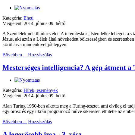
Kategória:
Eheti
Megjelent: 2014. június 09. hétfő
A Szentlélek nélkül nincs élet. A teremtéskor „Isten lelke lebegett a v
Jézus, aki aztán a Lélek által növekedett bölcsességben és szeretetbe
körüljárva mindenkivel jót tegyen.
Bővebben ...
Hozzászólás
Mesterséges intelligencia? A gép átment a T
Kategória:
Hírek, események
Megjelent: 2014. június 09. hétfő
Alan Turing 1950-ben alkotta meg a Turing-tesztet, ami elvileg el tu
egy orosz és egy ukrán programozó műve sikeresen elhitette az ember
Bővebben ...
Hozzászólás
A legerősebb ima - 3. rész.