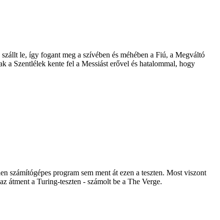
ke szállt le, így fogant meg a szívében és méhében a Fiú, a Megváltó
ak a Szentlélek kente fel a Messiást erővel és hatalommal, hogy
tlen számítógépes program sem ment át ezen a teszten. Most viszont
z átment a Turing-teszten - számolt be a The Verge.