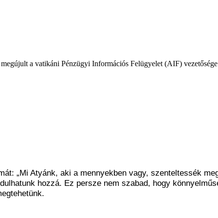
en megújult a vatikáni Pénzügyi Információs Felügyelet (AIF) vezetősége 
át: „Mi Atyánk, aki a mennyekben vagy, szenteltessék meg a 
fordulhatunk hozzá. Ez persze nem szabad, hogy könnyelműs
megtehetünk.