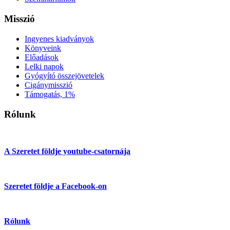
Misszió
Ingyenes kiadványok
Könyveink
Előadások
Lelki napok
Gyógyító összejövetelek
Cigánymisszió
Támogatás, 1%
Rólunk
A Szeretet földje youtube-csatornája
Szeretet földje a Facebook-on
Rólunk