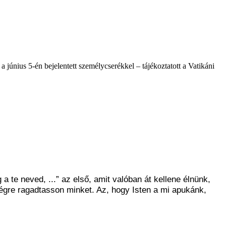
a június 5-én bejelentett személycserékkel – tájékoztatott a Vatikáni
te neved, ...” az első, amit valóban át kellene élnünk,
égre ragadtasson minket. Az, hogy Isten a mi apukánk,