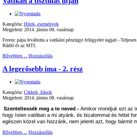
Vatikán a tisztulás útján
Kategória:
Hírek, események
Megjelent: 2014. június 08. vasárnap
Ferenc pápa leváltotta a vatikáni pénzügyi felügyelet tagjait - Teljes
Rádió és az MTI.
Bővebben ...
Hozzászólás
A legerősebb ima - 2. rész
Kategória:
Cikkek, írások
Megjelent: 2014. június 08. vasárnap
Szenteltessék meg a te neved
-
Amikor mondjuk ezt az im
hogy Isten valóban a mi atyánk, és bizalommal és hittel 
egészen közel van hozzánk, nem jelenti azt, hogy bármit 
Bővebben ...
Hozzászólás