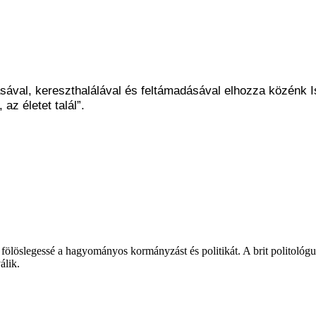
ásával, kereszthalálával és feltámadásával elhozza közénk 
az életet talál”.
fölöslegessé a hagyományos kormányzást és politikát. A brit politológus
álik.