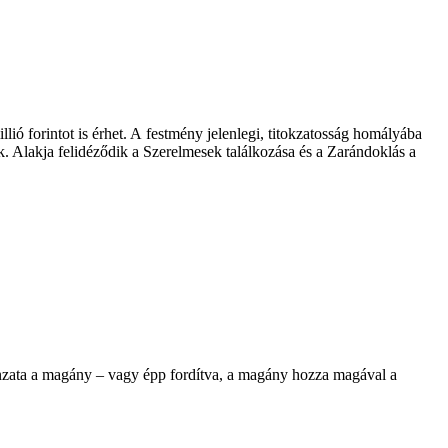
ió forintot is érhet. A festmény jelenlegi, titokzatosság homályába
k. Alakja felidéződik a Szerelmesek találkozása és a Zarándoklás a
onzata a magány – vagy épp fordítva, a magány hozza magával a