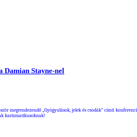
ia Damian Stayne-nel
ör megrendezendő „Gyógyulások, jelek és csodák” című konferenciár
sak karizmatikusoknak!