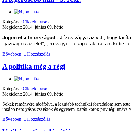
Kategória:
Cikkek, írások
Megjelent: 2014. június 09. hétfő
Jöjjön el a te országod
-
Jézus vágya az volt, hogy tanít
igazság és az élet”, „én vagyok a kapu, aki rajtam ki-be jár, 
Bővebben ...
Hozzászólás
A politika még a régi
Kategória:
Cikkek, írások
Megjelent: 2014. június 09. hétfő
Sokak reményére rácáfolva, a legújabb technikai forradalom sem tette 
inkább befolyásos családok és egyetemi baráti körök privilégiumává v
Bővebben ...
Hozzászólás