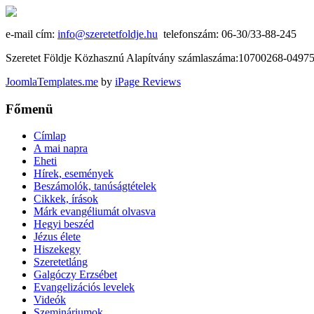
e-mail cím:
info@szeretetfoldje.hu
telefonszám: 06-30/33-88-245
Szeretet Földje Közhasznú Alapítvány számlaszáma:10700268-049
JoomlaTemplates.me
by
iPage Reviews
Főmenü
Címlap
A mai napra
Eheti
Hírek, események
Beszámolók, tanúságtételek
Cikkek, írások
Márk evangéliumát olvasva
Hegyi beszéd
Jézus élete
Hiszekegy
Szeretetláng
Galgóczy Erzsébet
Evangelizációs levelek
Videók
Szemináriumok