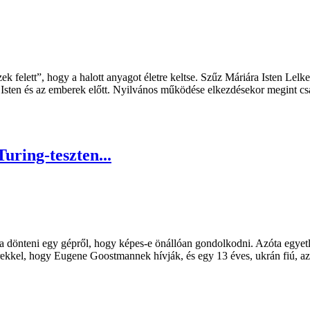
izek felett”, hogy a halott anyagot életre keltse. Szűz Máriára Isten Lel
n Isten és az emberek előtt. Nyilvános működése elkezdésekor megint cs
uring-teszten...
dja dönteni egy gépről, hogy képes-e önállóan gondolkodni. Azóta egye
ekkel, hogy Eugene Goostmannek hívják, és egy 13 éves, ukrán fiú, aza