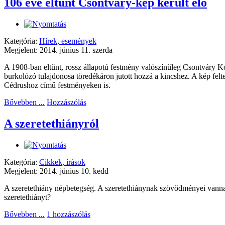
106 éve eltűnt Csontváry-kép került elő
Kategória:
Hírek, események
Megjelent: 2014. június 11. szerda
A 1908-ban eltűnt, rossz állapotú festmény valószínűleg Csontváry Kos
burkolózó tulajdonosa töredékáron jutott hozzá a kincshez. A kép fel
Cédrushoz című festményeken is.
Bővebben ...
Hozzászólás
A szeretethiányról
Kategória:
Cikkek, írások
Megjelent: 2014. június 10. kedd
A szeretethiány népbetegség. A szeretethiánynak szövődményei vanna
szeretethiányt?
Bővebben ...
1 hozzászólás