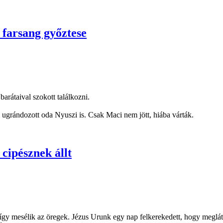
 farsang győztese
barátaival szokott találkozni.
ugrándozott oda Nyuszi is. Csak Maci nem jött, hiába várták.
cipésznek állt
gy mesélik az öregek. Jézus Urunk egy nap felkerekedett, hogy megláto