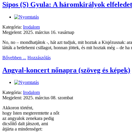
Sípos (S) Gyula: A háromkirályok elfelede
Kategória:
Irodalom
Megjelent: 2025. március 16. vasárnap
No, no – mondhatjátok -, hát azt tudjuk, mit hoztak a Kisjézusnak: ar
látták a betlehemi csillagot, honnan jöttek, és mit hoztak még – de ha
Bővebben ...
Hozzászólás
Angyal-koncert nőnapra (szöveg és képek)
Kategória:
Irodalom
Megjelent: 2025. március 08. szombat
Akkoron történt,
hogy Isten megteremtette a nőt
az angyalok zenekara pedig
dicsőítő dalt játszott, ami
átjárta a mindenséget: