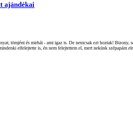
tt ajándékai
anyat, tömjént és mirhát - ami igaz is. De nemcsak ezt hoztak! Bizony, 
 mindenki elfelejtette is, én nem felejtettem el, mert nekünk szépapám 