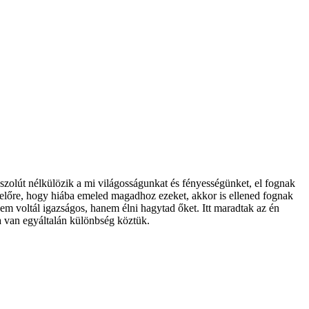
szolút nélkülözik a mi világosságunkat és fényességünket, el fognak
m előre, hogy hiába emeled magadhoz ezeket, akkor is ellened fognak
em voltál igazságos, hanem élni hagytad őket. Itt maradtak az én
a van egyáltalán különbség köztük.