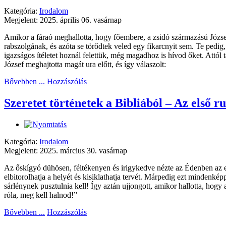
Kategória:
Irodalom
Megjelent: 2025. április 06. vasárnap
Amikor a fáraó meghallotta, hogy főembere, a zsidó származású József 
rabszolgának, és azóta se törődtek veled egy fikarcnyit sem. Te pedig
igazságos ítéletet hoznál felettük, még magadhoz is hívod őket. Attól
József meghajtotta magát ura előtt, és így válaszolt:
Bővebben ...
Hozzászólás
Szeretet történetek a Bibliából – Az első r
Kategória:
Irodalom
Megjelent: 2025. március 30. vasárnap
Az őskígyó dühösen, féltékenyen és irigykedve nézte az Édenben az els
elbitorolhatja a helyét és kisiklathatja tervét. Márpedig ezt minde
sárlénynek pusztulnia kell! Így aztán ujjongott, amikor hallotta, hog
róla, meg kell halnod!”
Bővebben ...
Hozzászólás