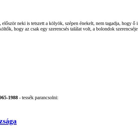
először neki is tetszett a kölyök, szépen énekelt, nem tagadja, hogy ő i
lköltők, hogy az csak egy szerencsés találat volt, a bolondok szerencséj
1965-1988
- tessék parancsolni:
azsága