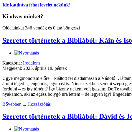
Ide kattintva írhat levelet nekünk!
Ki olvas minket?
Oldalainkat 346 vendég és 0 tag böngészi
Szeretet történetek a Bibliából: Káin és Is
Kategória:
Irodalom
Megjelent: 2025. április 18. péntek
Ugye megmondtam előre – kiáltott fel diadalmasan a Vádoló -, láttam 
árulni téged is, engem is, egymást is. Nincs ezekben semmi szépség é
fordulni – és így történt? Így bizony nekem volt igazam. De Te továb
nyakamon, aki az egész bolygó ura lettem – de legyen így! Engedelme
Bővebben ...
Hozzászólás
Szeretet történetek a Bibliából: Dávid és J