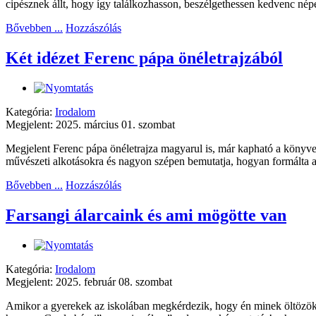
cipésznek állt, hogy így találkozhasson, beszélgethessen kedvenc nép
Bővebben ...
Hozzászólás
Két idézet Ferenc pápa önéletrajzából
Kategória:
Irodalom
Megjelent: 2025. március 01. szombat
Megjelent Ferenc pápa önéletrajza magyarul is, már kapható a könyves
művészeti alkotásokra és nagyon szépen bemutatja, hogyan formálta 
Bővebben ...
Hozzászólás
Farsangi álarcaink és ami mögötte van
Kategória:
Irodalom
Megjelent: 2025. február 08. szombat
Amikor a gyerekek az iskolában megkérdezik, hogy én minek öltözök b