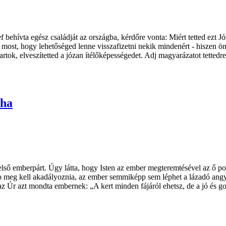
behívta egész családját az országba, kérdőre vonta: Miért tetted ezt Jó
, most, hogy lehetőséged lenne visszafizetni nekik mindenért - hiszen ö
 tartok, elveszítetted a józan ítélőképességedet. Adj magyarázatot tet
uha
ő emberpárt. Úgy látta, hogy Isten az ember megteremtésével az ő pozíci
nképp meg kell akadályoznia, az ember semmiképp sem léphet a lázadó 
y az Úr azt mondta embernek: „A kert minden fájáról ehetsz, de a jó és 