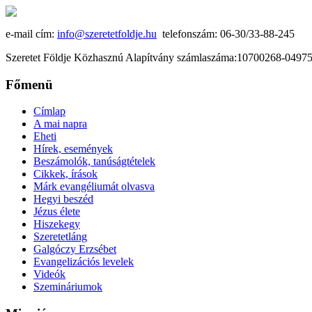
e-mail cím:
info@szeretetfoldje.hu
telefonszám: 06-30/33-88-245
Szeretet Földje Közhasznú Alapítvány számlaszáma:10700268-049
Főmenü
Címlap
A mai napra
Eheti
Hírek, események
Beszámolók, tanúságtételek
Cikkek, írások
Márk evangéliumát olvasva
Hegyi beszéd
Jézus élete
Hiszekegy
Szeretetláng
Galgóczy Erzsébet
Evangelizációs levelek
Videók
Szemináriumok