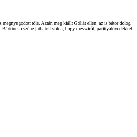
s megnyugodott tőle. Aztán meg kiállt Góliát ellen, az is bátor dolog
e. Bárkinek eszébe juthatott volna, hogy messziről, parittyalövedékkel