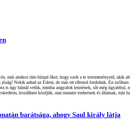
ten
én, már amikor rám bíztad őket, hogy ezek a te teremtményeid, akik ab
s jóság! Nekik adtad az Édent, de már ott ellened fordultak. Én szólta
bra is úgy bántál velük, mintha angyalok lennének, sőt még úgyabbul, n
skedtem, leszálltam közéjük, utat mutatni embernek és állatnak, már h
onatán barátsága, ahogy Saul király látja