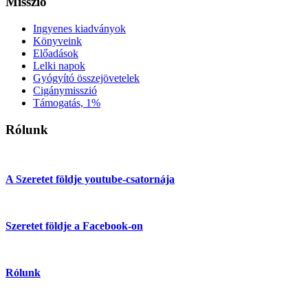
Misszió
Ingyenes kiadványok
Könyveink
Előadások
Lelki napok
Gyógyító összejövetelek
Cigánymisszió
Támogatás, 1%
Rólunk
A Szeretet földje youtube-csatornája
Szeretet földje a Facebook-on
Rólunk