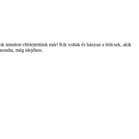
sok mindent elfelejtettünk már! Kik voltak és hányan a bölcsek, akik
elmondta, még idejében.