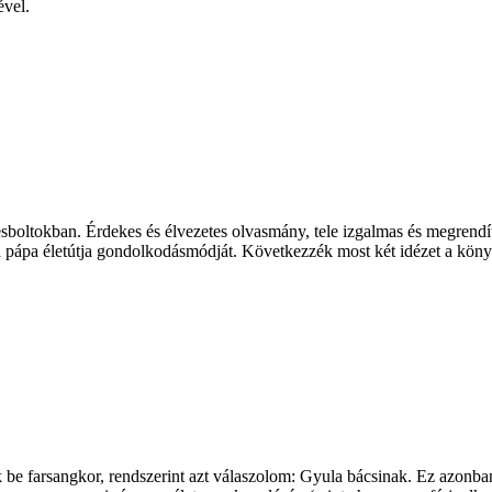
ével.
boltokban. Érdekes és élvezetes olvasmány, tele izgalmas és megrendítő 
a pápa életútja gondolkodásmódját. Következzék most két idézet a köny
e farsangkor, rendszerint azt válaszolom: Gyula bácsinak. Ez azonban 