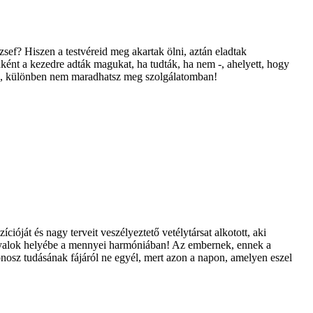
zsef? Hiszen a testvéreid meg akartak ölni, aztán eladtak
nként a kezedre adták magukat, ha tudták, ha nem -, ahelyett, hogy
tedre, különben nem maradhatsz meg szolgálatomban!
óját és nagy terveit veszélyeztető vetélytársat alkotott, aki
angyalok helyébe a mennyei harmóniában! Az embernek, ennek a
gonosz tudásának fájáról ne egyél, mert azon a napon, amelyen eszel