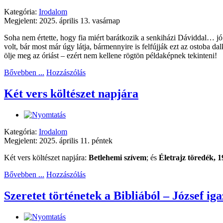
Kategória:
Irodalom
Megjelent: 2025. április 13. vasárnap
Soha nem értette, hogy fia miért barátkozik a senkiházi Dáviddal… jó, 
volt, bár most már úgy látja, bármennyire is felfújják ezt az ostoba da
ölje meg az óriást – ezért nem kellene rögtön példaképnek tekinteni!
Bővebben ...
Hozzászólás
Két vers költészet napjára
Kategória:
Irodalom
Megjelent: 2025. április 11. péntek
Két vers költészet napjára:
Betlehemi szívem
; és
Életrajz töredék, 
Bővebben ...
Hozzászólás
Szeretet történetek a Bibliából – József ig