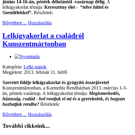
június 14-16-án, péntek délutántól -vasárnap délig
. A
lelkigyakorlat témája:
Keresztény élet - “telve hittel és
Szentlélekkel”.
Részletek:
Bővebben ...
Hozzászólás
Lelkigyakorlat a családról
Kunszentmártonban
Kategória:
Lelki napok
Megjelent: 2013. február 11. hétfő
Szeretet földje lelkigyakorlat és gyógyító összejövetel
Kunszentmártonban, a Karmelita Rendházban 2013. március 1-3-
án, péntek-vasárnap. A lelkigyakorlat témája:
Megismerkedés,
házasság, család -
hol rontjuk el mi és a gyerekeink, és hogyan
hozhatjuk rendbe?
Részletek:
Bővebben ...
Hozzászólás
További cikkeink...