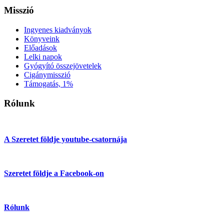
Misszió
Ingyenes kiadványok
Könyveink
Előadások
Lelki napok
Gyógyító összejövetelek
Cigánymisszió
Támogatás, 1%
Rólunk
A Szeretet földje youtube-csatornája
Szeretet földje a Facebook-on
Rólunk