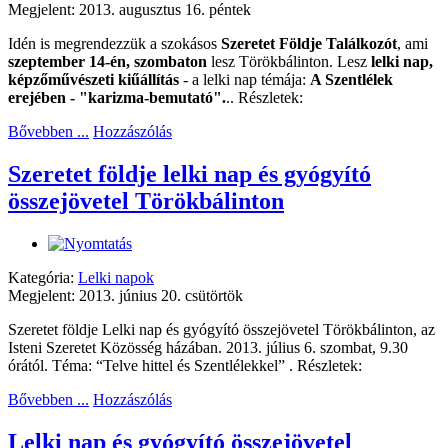
Megjelent: 2013. augusztus 16. péntek
Idén is megrendezzük a szokásos
Szeretet Földje Találkozót
, ami
szeptember 14-én, szombaton
lesz Törökbálinton. Lesz
lelki nap,
képzőművészeti kiűállítás
- a lelki nap témája:
A Szentlélek
erejében - "karizma-bemutató".
.. Részletek:
Bővebben ...
Hozzászólás
Szeretet földje lelki nap és gyógyító
összejövetel Törökbálinton
Kategória:
Lelki napok
Megjelent: 2013. június 20. csütörtök
Szeretet földje Lelki nap és gyógyító összejövetel Törökbálinton, az
Isteni Szeretet Közösség házában. 2013. július 6. szombat, 9.30
órától. Téma: “Telve hittel és Szentlélekkel” . Részletek:
Bővebben ...
Hozzászólás
Lelki nap és gyógyító összejövetel