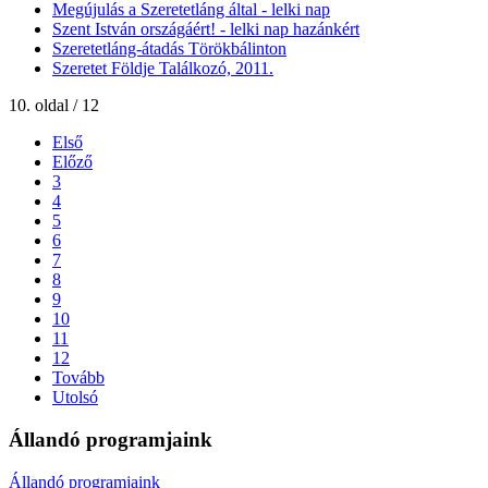
Megújulás a Szeretetláng által - lelki nap
Szent István országáért! - lelki nap hazánkért
Szeretetláng-átadás Törökbálinton
Szeretet Földje Találkozó, 2011.
10. oldal / 12
Első
Előző
3
4
5
6
7
8
9
10
11
12
Tovább
Utolsó
Állandó programjaink
Állandó programjaink