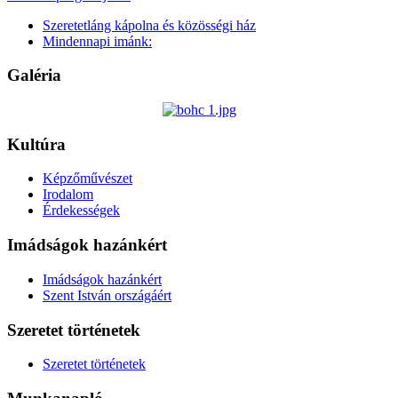
Szeretetláng kápolna és közösségi ház
Mindennapi imánk:
Galéria
Kultúra
Képzőművészet
Irodalom
Érdekességek
Imádságok hazánkért
Imádságok hazánkért
Szent István országáért
Szeretet történetek
Szeretet történetek