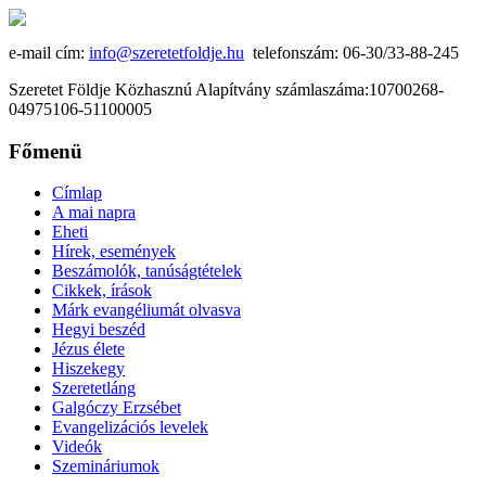
e-mail cím:
info@szeretetfoldje.hu
telefonszám: 06-30/33-88-245
Szeretet Földje Közhasznú Alapítvány számlaszáma:10700268-
04975106-51100005
Főmenü
Címlap
A mai napra
Eheti
Hírek, események
Beszámolók, tanúságtételek
Cikkek, írások
Márk evangéliumát olvasva
Hegyi beszéd
Jézus élete
Hiszekegy
Szeretetláng
Galgóczy Erzsébet
Evangelizációs levelek
Videók
Szemináriumok