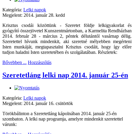
Kategória:
Lelki napok
Megjelent: 2014. január 28. kedd
Krisztus csodái közöttünk - Szeretet földje lelkigyakorlat és
gyógyító összejövetel Kunszentmártonban, a Karmelita Rendházban
2014. február 28 - március 2, péntek délutántól vasárnap délig.
Szeretettel hívunk mindenkit, aki szeretné mélyebben megérteni
Isten munkáját, megtapasztalni Krisztus csodáit, hogy így előre
tudjon haladni Isten szeretetében és szolgálatában. Részletek:
Bővebben ...
Hozzászólás
Szeretetláng lelki nap 2014. január 25-én
Kategória:
Lelki napok
Megjelent: 2014. január 16. csütörtök
Törökbálinton a Szeretetláng kápolnában 2014. január 25-én
szombaton. A lelki nap programja, amelyre mindenkit szeretettel
várunk: