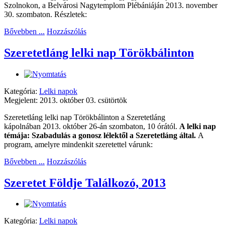
Szolnokon, a Belvárosi Nagytemplom Plébániáján 2013. november
30. szombaton. Részletek:
Bővebben ...
Hozzászólás
Szeretetláng lelki nap Törökbálinton
Kategória:
Lelki napok
Megjelent: 2013. október 03. csütörtök
Szeretetláng lelki nap Törökbálinton a Szeretetláng
kápolnában 2013. október 26-án szombaton, 10 órától.
A lelki nap
témája:
Szabadulás a gonosz lélektől a Szeretetláng által
.
A
program, amelyre mindenkit szeretettel várunk:
Bővebben ...
Hozzászólás
Szeretet Földje Találkozó, 2013
Kategória:
Lelki napok