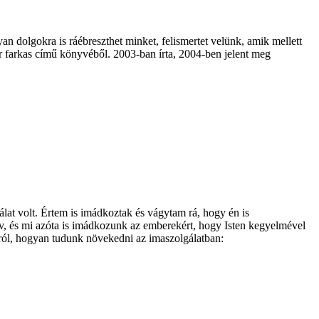
 dolgokra is ráébreszthet minket, felismertet velünk, amik mellett
 farkas című könyvéből. 2003-ban írta, 2004-ben jelent meg
at volt. Értem is imádkoztak és vágytam rá, hogy én is
év, és mi azóta is imádkozunk az emberekért, hogy Isten kegyelmével
rról, hogyan tudunk növekedni az imaszolgálatban: