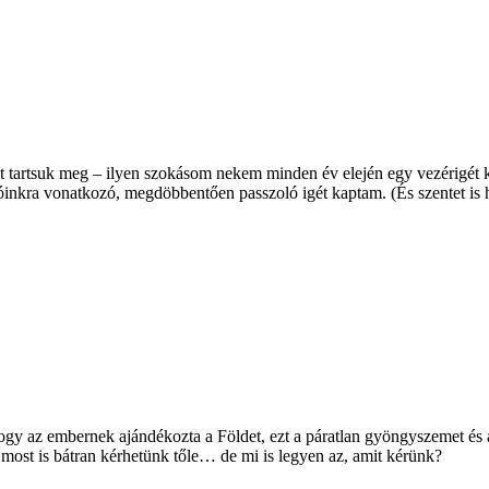
t tartsuk meg – ilyen szokásom nekem minden év elején egy vezérigét k
alóinkra vonatkozó, megdöbbentően passzoló igét kaptam. (És szentet is 
ogy az embernek ajándékozta a Földet, ezt a páratlan gyöngyszemet és aj
t most is bátran kérhetünk tőle… de mi is legyen az, amit kérünk?