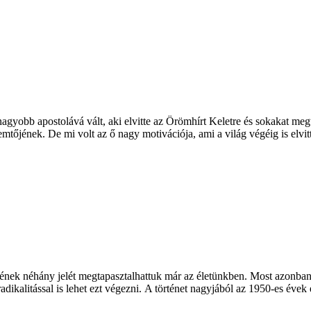
nagyobb apostolává vált, aki elvitte az Örömhírt Keletre és sokakat meg
emtőjének. De mi volt az ő nagy motivációja, ami a világ végéig is elvit
lmének néhány jelét megtapasztalhattuk már az életünkben. Most azonba
 radikalitással is lehet ezt végezni. A történet nagyjából az 1950-es é