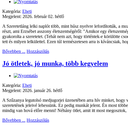
Kategória:
Eheti
Megjelent: 2026. február 02. hétfő
A Szeretetláng lelki naplót több, mint húsz nyelvre lefordították, a 
részt, ami Erzsébet asszony életszentségéről: "Amikor egy életszentség
gyakorolta a szeretetet. (Tehát nem azt, hogy történtek-e körülötte c
tett és milyen lelkülettel. Ezen túl természetesen arra is kíváncsiak, ho
Bővebben ...
Hozzászólás
Jó ötletek, jó munka, több kegyelem
Kategória:
Eheti
Megjelent: 2026. január 26. hétfő
A Szűzanya legutolsó medjugorjei üzenetében arra hív minket, hogy v
szeretetének jeleivé lehessünk. Ez pedig munkát jelent. Én most töb
mindig van hová előre menni! Néhány ötlet, amit itt most megosztok, 
Bővebben ...
Hozzászólás