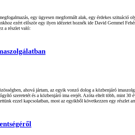
gfogalmazás, egy ügyesen megformált alak, egy érdekes szituáció olyan
ánkhoz ezért először egy ilyen idézetet hoznék ide David Gemmel Fehér
 a részlet való:
imaszolgálatban
zösségben, ahová jártam, az egyik vonzó dolog a közbenjáró imaszolgál
ító szeretetét és a közbenjáró ima erejét. Azóta eltelt több, mint 30 
ttünk ezzel kapcsolatban, most az egyikből következzen egy részlet a
zentségéről