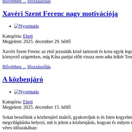
Bővebben ...
Hozzászólás
Xavéri Szent Ferenc nagy motivációja
Kategória:
Eheti
Megjelent: 2025. december 29. hétfő
Xavéri Szent Ferenc az első jezsuiták közé tartozott és kora egyik leg
környező szigeteken, míg Kína partjai előtt vissza nem adta lelkét Ter
Bővebben ...
Hozzászólás
A közbenjáró
Kategória:
Eheti
Megjelent: 2025. december 15. hétfő
Sokat beszélünk a közbenjáró imáról, gyakoroljuk is és Isten kegye
megvilágításba helyezi, mit is jelent a közbenjárás, hogyan és milyen
véres időszakában: