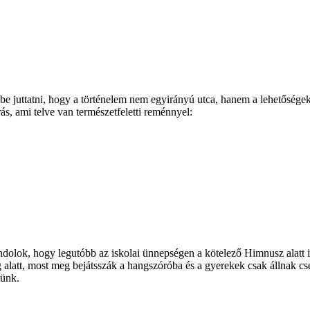
be juttatni, hogy a történelem nem egyirányú utca, hanem a lehetőségek 
ás, ami telve van természetfeletti reménnyel:
gondolok, hogy legutóbb az iskolai ünnepségen a kötelező Himnusz alatt
alatt, most meg bejátsszák a hangszóróba és a gyerekek csak állnak c
tünk.