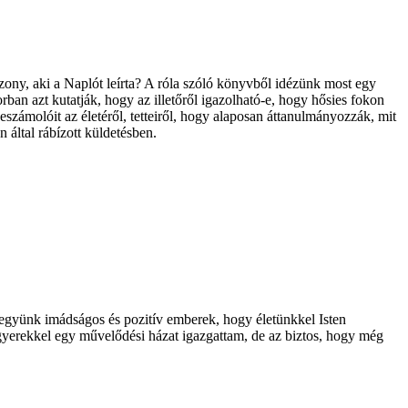
szony, aki a Naplót leírta? A róla szóló könyvből idézünk most egy
rban azt kutatják, hogy az illetőről igazolható-e, hogy hősies fokon
eszámolóit az életéről, tetteiről, hogy alaposan áttanulmányozzák, mit
en által rábízott küldetésben.
legyünk imádságos és pozitív emberek, hogy életünkkel Isten
gyerekkel egy művelődési házat igazgattam, de az biztos, hogy még