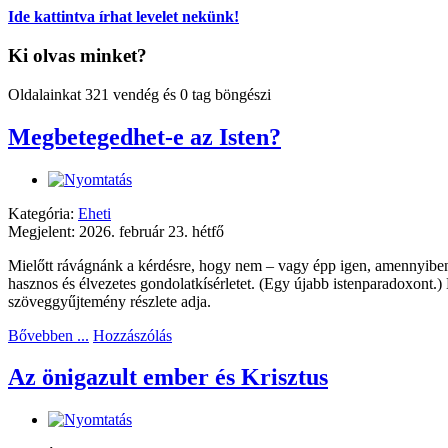
Ide kattintva írhat levelet nekünk!
Ki olvas minket?
Oldalainkat 321 vendég és 0 tag böngészi
Megbetegedhet-e az Isten?
Kategória:
Eheti
Megjelent: 2026. február 23. hétfő
Mielőtt rávágnánk a kérdésre, hogy nem – vagy épp igen, amennyiben 
hasznos és élvezetes gondolatkísérletet. (Egy újabb istenparadoxont.)
szöveggyűjtemény részlete adja.
Bővebben ...
Hozzászólás
Az önigazult ember és Krisztus