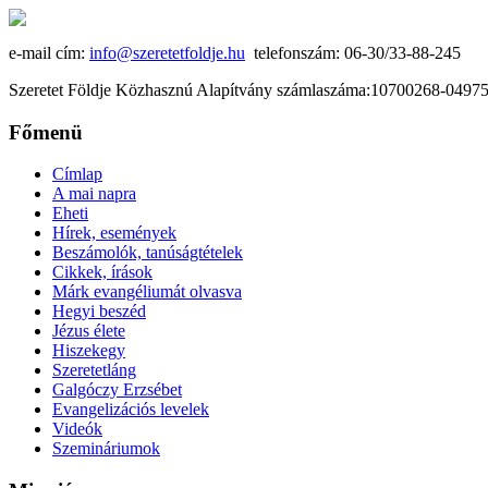
e-mail cím:
info@szeretetfoldje.hu
telefonszám: 06-30/33-88-245
Szeretet Földje Közhasznú Alapítvány számlaszáma:10700268-049
Főmenü
Címlap
A mai napra
Eheti
Hírek, események
Beszámolók, tanúságtételek
Cikkek, írások
Márk evangéliumát olvasva
Hegyi beszéd
Jézus élete
Hiszekegy
Szeretetláng
Galgóczy Erzsébet
Evangelizációs levelek
Videók
Szemináriumok