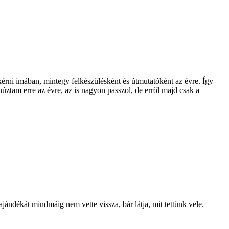
érni imában, mintegy felkészülésként és útmutatóként az évre. Így
húztam erre az évre, az is nagyon passzol, de erről majd csak a
ándékát mindmáig nem vette vissza, bár látja, mit tettünk vele.