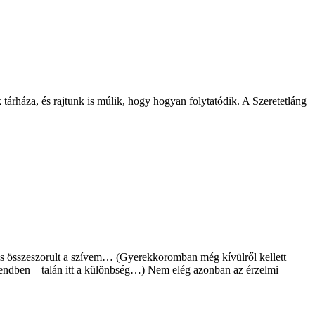
tárháza, és rajtunk is múlik, hogy hogyan folytatódik. A Szeretetláng
 is összeszorult a szívem… (Gyerekkoromban még kívülről kellett
sendben – talán itt a különbség…) Nem elég azonban az érzelmi