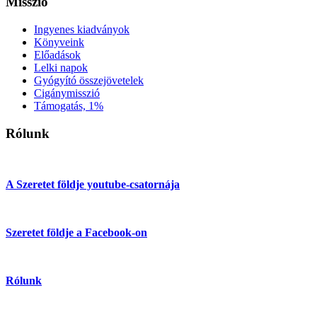
Misszió
Ingyenes kiadványok
Könyveink
Előadások
Lelki napok
Gyógyító összejövetelek
Cigánymisszió
Támogatás, 1%
Rólunk
A Szeretet földje youtube-csatornája
Szeretet földje a Facebook-on
Rólunk