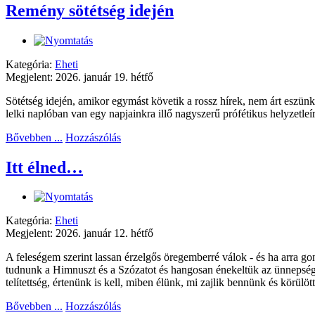
Remény sötétség idején
Kategória:
Eheti
Megjelent: 2026. január 19. hétfő
Sötétség idején, amikor egymást követik a rossz hírek, nem árt eszünk
lelki naplóban van egy napjainkra illő nagyszerű prófétikus helyzetleír
Bővebben ...
Hozzászólás
Itt élned…
Kategória:
Eheti
Megjelent: 2026. január 12. hétfő
A feleségem szerint lassan érzelgős öregemberré válok - és ha arra 
tudnunk a Himnuszt és a Szózatot és hangosan énekeltük az ünnepség 
telítettség, értenünk is kell, miben élünk, mi zajlik bennünk és körülöt
Bővebben ...
Hozzászólás