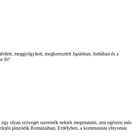
térített, meggyógyított, megkeresztelt Japánban, Indiában és a
te őt?
n egy olyan szöveget szeretnék nektek megmutatni, ami egészen más
vek elején játszódik Romániában, Erdélyben, a kommunista elnyomás