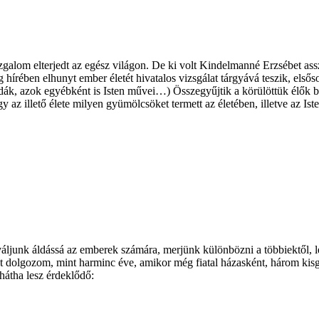
mozgalom elterjedt az egész világon. De ki volt Kindelmanné Erzsébet as
 hírében elhunyt ember életét hivatalos vizsgálat tárgyává teszik, elsőso
sodák, azok egyébként is Isten művei…) Összegyűjtik a körülöttük élők b
gy az illető élete milyen gyümölcsöket termett az életében, illetve az Ist
áljunk áldássá az emberek számára, merjünk különbözni a többiektől, 
bet dolgozom, mint harminc éve, amikor még fiatal házasként, három kis
hátha lesz érdeklődő: