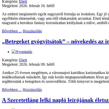
Kategória:
Eheti
Megjelent: 2026. február 16. hétfő
Az emberi megismerés egyik nagyszerű formája az irodalom. Egy jó me
egyébként elmennénk, vagy ami elől eltakarnánk arcunkat. Eheti tém
magyarul a heroikus fantasy koronázatlan királyának a műve, amiből ez
Bővebben ...
Hozzászólás
„Betegeket gyógyítsátok” – növekedés az 
Kategória:
Eheti
Megjelent: 2026. február 09. hétfő
Amikor 25 évesen megtértem, a városmajori katolikus karizmatikus kö
imádkozhassak másokért. Így már korán megtapasztalhattam Jézus gyógy
segíthessünk a betegeken és szenvedőkön. Több könyvet is megjelente
Bővebben ...
Hozzászólás
A Szeretetláng lelki napló leírójának élets