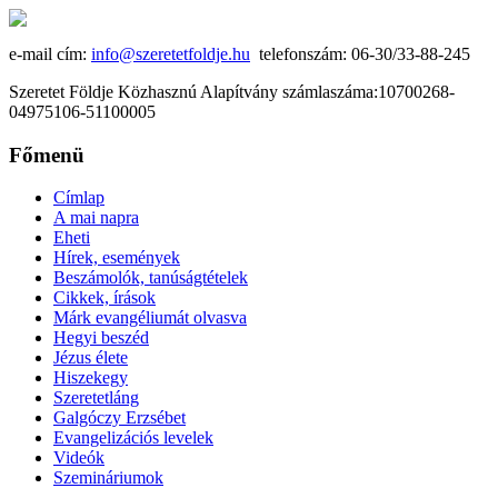
e-mail cím:
info@szeretetfoldje.hu
telefonszám: 06-30/33-88-245
Szeretet Földje Közhasznú Alapítvány számlaszáma:10700268-
04975106-51100005
Főmenü
Címlap
A mai napra
Eheti
Hírek, események
Beszámolók, tanúságtételek
Cikkek, írások
Márk evangéliumát olvasva
Hegyi beszéd
Jézus élete
Hiszekegy
Szeretetláng
Galgóczy Erzsébet
Evangelizációs levelek
Videók
Szemináriumok