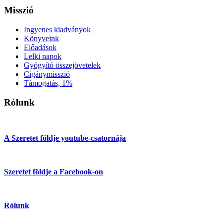
Misszió
Ingyenes kiadványok
Könyveink
Előadások
Lelki napok
Gyógyító összejövetelek
Cigánymisszió
Támogatás, 1%
Rólunk
A Szeretet földje youtube-csatornája
Szeretet földje a Facebook-on
Rólunk