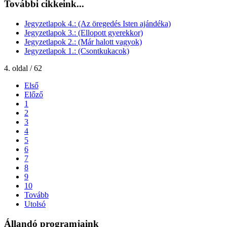
További cikkeink...
Jegyzetlapok 4.: (Az öregedés Isten ajándéka)
Jegyzetlapok 3.: (Ellopott gyerekkor)
Jegyzetlapok 2.: (Már halott vagyok)
Jegyzetlapok 1.: (Csontkukacok)
4. oldal / 62
Első
Előző
1
2
3
4
5
6
7
8
9
10
Tovább
Utolsó
Állandó programjaink