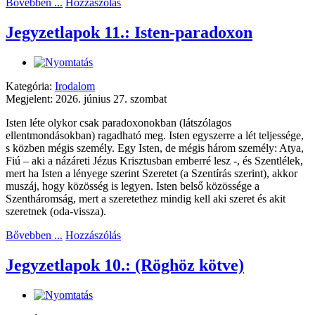
Bővebben ...
Hozzászólás
Jegyzetlapok 11.: Isten-paradoxon
Kategória:
Irodalom
Megjelent: 2026. június 27. szombat
Isten léte olykor csak paradoxonokban (látszólagos
ellentmondásokban) ragadható meg. Isten egyszerre a lét teljessége,
s közben mégis személy. Egy Isten, de mégis három személy: Atya,
Fiú – aki a názáreti Jézus Krisztusban emberré lesz -, és Szentlélek,
mert ha Isten a lényege szerint Szeretet (a Szentírás szerint), akkor
muszáj, hogy közösség is legyen. Isten belső közössége a
Szentháromság, mert a szeretethez mindig kell aki szeret és akit
szeretnek (oda-vissza).
Bővebben ...
Hozzászólás
Jegyzetlapok 10.: (Röghöz kötve)