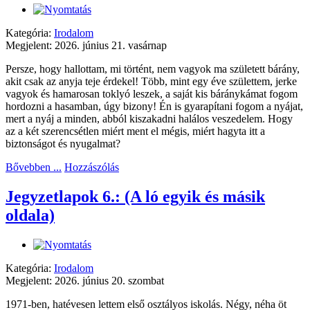
Kategória:
Irodalom
Megjelent: 2026. június 21. vasárnap
Persze, hogy hallottam, mi történt, nem vagyok ma született bárány,
akit csak az anyja teje érdekel! Több, mint egy éve születtem, jerke
vagyok és hamarosan toklyó leszek, a saját kis báránykámat fogom
hordozni a hasamban, úgy bizony! Én is gyarapítani fogom a nyájat,
mert a nyáj a minden, abból kiszakadni halálos veszedelem. Hogy
az a két szerencsétlen miért ment el mégis, miért hagyta itt a
biztonságot és nyugalmat?
Bővebben ...
Hozzászólás
Jegyzetlapok 6.: (A ló egyik és másik
oldala)
Kategória:
Irodalom
Megjelent: 2026. június 20. szombat
1971-ben, hatévesen lettem első osztályos iskolás. Négy, néha öt