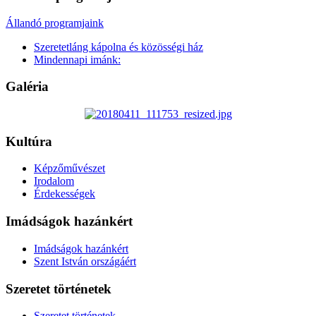
Állandó programjaink
Szeretetláng kápolna és közösségi ház
Mindennapi imánk:
Galéria
Kultúra
Képzőművészet
Irodalom
Érdekességek
Imádságok hazánkért
Imádságok hazánkért
Szent István országáért
Szeretet történetek
Szeretet történetek