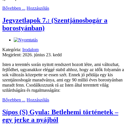
Bővebben ...
Hozzászólás
Jegyzetlapok 7.: (Szentjánosbogár a
borostyánban)
Kategória:
Irodalom
Megjelent: 2026. június 23. kedd
Isten a teremtés során nyitott rendszert hozott létre, ami változhat,
fejlődhet, ugyanakkor eléggé stabil ahhoz, hogy az idők folyamán a
sok változás közepette se essen szét. Ennek jó példája egy kis
szentjánosbogár maradványa, ami egy 90 millió éves borostyánban
maradt fenn. Csodálkozzunk rá az Isten által teremtett világ
szilárdságára és rugalmasságára:
Bővebben ...
Hozzászólás
Sípos (S) Gyula: Betlehemi történetek –
egy jerke a nyájból