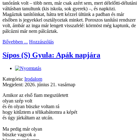
tanóránk volt – több nem, már csak azért sem, mert délelőtti-délutáni
váltásban tanultunk (kis iskola, sok gyerek) –, és napközi.
Magáztuk tanítóinkat, hátra tett kézzel ültünk a padban és már
elsőben is jegyekkel osztályoztak minket. Poroszos tanítási rendszer
volt, ámbár az inga már lengett visszafelé: körmöst még kaptunk, de
pálcázni már nem pálcáztak.
Bővebben ...
Hozzászólás
Sípos (S) Gyula: Apák napjára
Kategória:
Irodalom
Megjelent: 2026. június 21. vasárnap
Amikor az első fiam megszületett
olyan szép volt
és én olyan büszke voltam rá
hogy kitűztem a télikabátomra a képét
és úgy járkáltam az utcán.
Ma pedig már olyan
büszke vagyok a