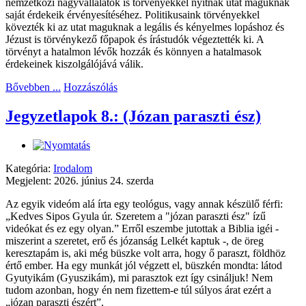
nemzetközi nagyvállalatok is törvényekkel nyitnak utat maguknak
saját érdekeik érvényesítéséhez. Politikusaink törvényekkel
kövezték ki az utat maguknak a legális és kényelmes lopáshoz és
Jézust is törvénykező főpapok és írástudók végeztették ki. A
törvényt a hatalmon lévők hozzák és könnyen a hatalmasok
érdekeinek kiszolgálójává válik.
Bővebben ...
Hozzászólás
Jegyzetlapok 8.: (Józan paraszti ész)
Kategória:
Irodalom
Megjelent: 2026. június 24. szerda
Az egyik videóm alá írta egy teológus, vagy annak készülő férfi:
„Kedves Sipos Gyula úr. Szeretem a "józan paraszti ész" ízű
videókat és ez egy olyan.” Erről eszembe jutottak a Biblia igéi -
miszerint a szeretet, erő és józanság Lelkét kaptuk -, de öreg
keresztapám is, aki még büszke volt arra, hogy ő paraszt, földhöz
értő ember. Ha egy munkát jól végzett el, büszkén mondta: látod
Gyutyikám (Gyuszikám), mi parasztok ezt így csináljuk! Nem
tudom azonban, hogy én nem fizettem-e túl súlyos árat ezért a
„józan paraszti észért”.