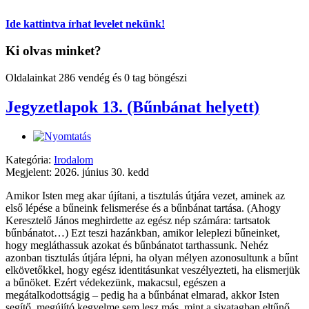
Ide kattintva írhat levelet nekünk!
Ki olvas minket?
Oldalainkat 286 vendég és 0 tag böngészi
Jegyzetlapok 13. (Bűnbánat helyett)
Kategória:
Irodalom
Megjelent: 2026. június 30. kedd
Amikor Isten meg akar újítani, a tisztulás útjára vezet, aminek az
első lépése a bűneink felismerése és a bűnbánat tartása. (Ahogy
Keresztelő János meghirdette az egész nép számára: tartsatok
bűnbánatot…) Ezt teszi hazánkban, amikor leleplezi bűneinket,
hogy megláthassuk azokat és bűnbánatot tarthassunk. Nehéz
azonban tisztulás útjára lépni, ha olyan mélyen azonosultunk a bűnt
elkövetőkkel, hogy egész identitásunkat veszélyezteti, ha elismerjük
a bűnöket. Ezért védekezünk, makacsul, egészen a
megátalkodottságig – pedig ha a bűnbánat elmarad, akkor Isten
segítő, megújító kegyelme sem lesz más, mint a sivatagban eltűnő