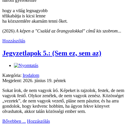
három gyerekemre
hogy a világ legnagyobb
télikabátja is kicsi lenne
ha közszemlére akarnám tenni őket.
(2026)
A képen a "Család az őrangyalokkal" című kis szobrom...
Hozzászólás
Jegyzetlapok 5.: (Sem ez, sem az)
Kategória:
Irodalom
Megjelent: 2026. június 19. péntek
Sokat írok, de nem vagyok író. Képeket is rajzolok, festek, de nem
vagyok festő. Olykor zenélek, de nem vagyok zenész. Közösséget
„vezetek”, de nem vagyok vezető, pláne nem pásztor, és ha arra
gondolok, hogy kedvenc hobbim, ha ágyon fekve könyvet
olvashatok, akkor talán közösségi ember sem.
Bővebben ...
Hozzászólás