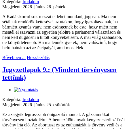
Kategória:
Irodalom
Megjelent: 2026. június 26. péntek
A Kádár-korról sok rosszat el lehet mondani, jogosan. Ma nem
sétálnak rendőrök kettesével az utakon, hogy igazoltassanak, ha
bármiért gyanús vagy, nem csöngetnek be este, hogy miért nem
mentél el szavazni az egyetlen jelöltre a parlamenti választáson és
nem kell dugdosni a tiltott könyveket sem. A mai világ szabadabb,
de könyörtelenebb. Ha ma lennék gyerek, nem valószínű, hogy
befuthatnám azt az életpályát, amit most élek.
Bővebben ...
Hozzászólás
Jegyzetlapok 9.: (Mindent törvényesen
tettünk)
Kategória:
Irodalom
Megjelent: 2026. június 25. csütörtök
Ez az egyik legrosszabb önigazoló mondat. A gázkamrákat
törvényesen hozták létre. A bennszülött anyák kényszersterilizálását
törvény írta elő. Az abortuszt és az euthanáziát is törvény védi és a