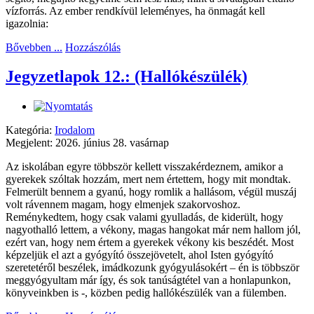
vízforrás. Az ember rendkívül leleményes, ha önmagát kell
igazolnia:
Bővebben ...
Hozzászólás
Jegyzetlapok 12.: (Hallókészülék)
Kategória:
Irodalom
Megjelent: 2026. június 28. vasárnap
Az iskolában egyre többször kellett visszakérdeznem, amikor a
gyerekek szóltak hozzám, mert nem értettem, hogy mit mondtak.
Felmerült bennem a gyanú, hogy romlik a hallásom, végül muszáj
volt rávennem magam, hogy elmenjek szakorvoshoz.
Reménykedtem, hogy csak valami gyulladás, de kiderült, hogy
nagyothalló lettem, a vékony, magas hangokat már nem hallom jól,
ezért van, hogy nem értem a gyerekek vékony kis beszédét. Most
képzeljük el azt a gyógyító összejövetelt, ahol Isten gyógyító
szeretetéről beszélek, imádkozunk gyógyulásokért – én is többször
meggyógyultam már így, és sok tanúságtétel van a honlapunkon,
könyveinkben is -, közben pedig hallókészülék van a fülemben.