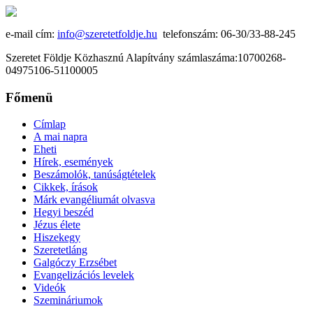
e-mail cím:
info@szeretetfoldje.hu
telefonszám: 06-30/33-88-245
Szeretet Földje Közhasznú Alapítvány számlaszáma:10700268-
04975106-51100005
Főmenü
Címlap
A mai napra
Eheti
Hírek, események
Beszámolók, tanúságtételek
Cikkek, írások
Márk evangéliumát olvasva
Hegyi beszéd
Jézus élete
Hiszekegy
Szeretetláng
Galgóczy Erzsébet
Evangelizációs levelek
Videók
Szemináriumok