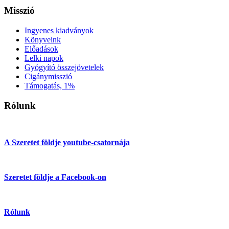
Misszió
Ingyenes kiadványok
Könyveink
Előadások
Lelki napok
Gyógyító összejövetelek
Cigánymisszió
Támogatás, 1%
Rólunk
A Szeretet földje youtube-csatornája
Szeretet földje a Facebook-on
Rólunk