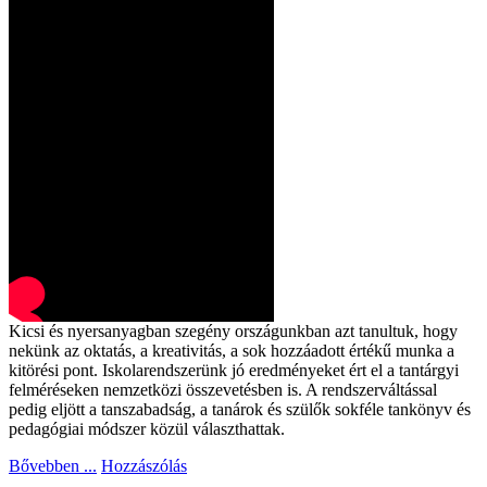
Kicsi és nyersanyagban szegény országunkban azt tanultuk, hogy
nekünk az oktatás, a kreativitás, a sok hozzáadott értékű munka a
kitörési pont. Iskolarendszerünk jó eredményeket ért el a tantárgyi
felméréseken nemzetközi összevetésben is. A rendszerváltással
pedig eljött a tanszabadság, a tanárok és szülők sokféle tankönyv és
pedagógiai módszer közül választhattak.
Bővebben ...
Hozzászólás