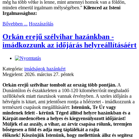
még ha több vétke is lenne, mint amennyi homok van a földön,
minden elmerül irgalmam mélységében.''
Kilenced az Isteni
Irgalmassághoz:
Bővebben ...
Hozzászólás
Orkán erejű szélvihar hazánkban -
imádkozzunk az időjárás helyreállításáért
Kategória:
imádságok hazánkért
Megjelent: 2026. március 27. péntek
Orkán erejű szélvihar tombolt az ország több pontján.
A
Dunántúlon és északkeleten a 100-120 kilométer/órát meghaladó
széllökések miatt riasztások vannak érvényben. A szeles időjárás a
hétvégén is kitart, ami jelentősen rontja a hőérzetet - imádkozzunk a
természeti csapások megállításáért:
Istenünk, Te Úr vagy
mindenek felett - kérünk Téged állítsd helyre hazánkban és a
Kárpát-medencében a helyes és kiegyensúlyozott időjárást!
Múljék el az aszály, a vihar, az árvíz csapása rólunk, teremjen
bőségesen a föld és adja meg táplálékát a rajta
élőknek! Köszönjük Istenünk, hogy mellettünk állsz és segítesz