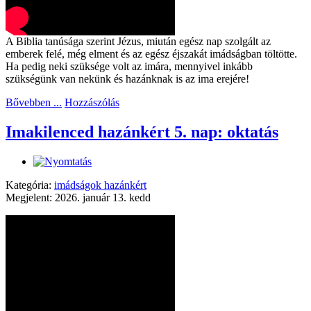
A Biblia tanúsága szerint Jézus, miután egész nap szolgált az
emberek felé, még elment és az egész éjszakát imádságban töltötte.
Ha pedig neki szüksége volt az imára, mennyivel inkább
szükségünk van nekünk és hazánknak is az ima erejére!
Bővebben ...
Hozzászólás
Imakilenced hazánkért 5. nap: oktatás
Kategória:
imádságok hazánkért
Megjelent: 2026. január 13. kedd