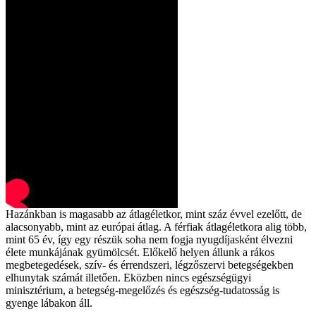
Hazánkban is magasabb az átlagéletkor, mint száz évvel ezelőtt, de
alacsonyabb, mint az európai átlag. A férfiak átlagéletkora alig több,
mint 65 év, így egy részük soha nem fogja nyugdíjasként élvezni
élete munkájának gyümölcsét. Előkelő helyen állunk a rákos
megbetegedések, szív- és érrendszeri, légzőszervi betegségekben
elhunytak számát illetően. Eközben nincs egészségügyi
minisztérium, a betegség-megelőzés és egészség-tudatosság is
gyenge lábakon áll.