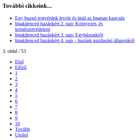
További cikkeink...
Egy buzgó testvérünk levele és imái az Imanap kapcsán
Imakilenced hazánkért 2. nap: Környezet- és
természetvédelem
Imakilenced hazánkért 3. nap: Egyházunkról
Imakilenced hazánkért 4. nap – hazánk gazdasági állapotáról
3. oldal / 53
Első
Előző
1
2
3
4
5
6
7
8
9
10
Tovább
Utolsó