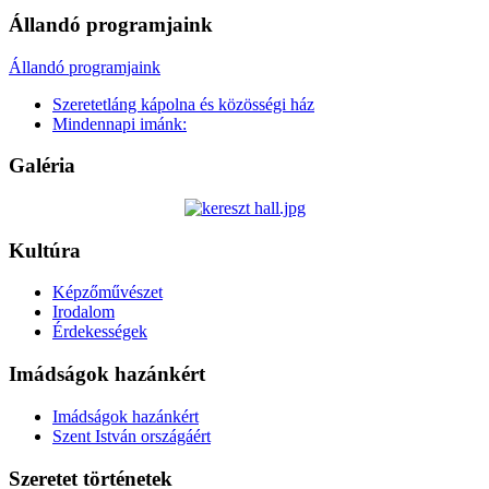
Állandó programjaink
Állandó programjaink
Szeretetláng kápolna és közösségi ház
Mindennapi imánk:
Galéria
Kultúra
Képzőművészet
Irodalom
Érdekességek
Imádságok hazánkért
Imádságok hazánkért
Szent István országáért
Szeretet történetek