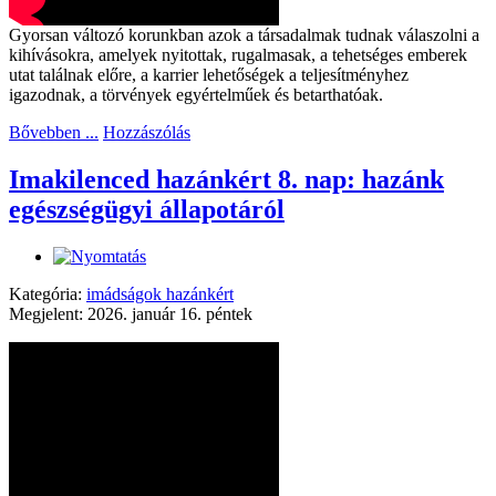
Gyorsan változó korunkban azok a társadalmak tudnak válaszolni a
kihívásokra, amelyek nyitottak, rugalmasak, a tehetséges emberek
utat találnak előre, a karrier lehetőségek a teljesítményhez
igazodnak, a törvények egyértelműek és betarthatóak.
Bővebben ...
Hozzászólás
Imakilenced hazánkért 8. nap: hazánk
egészségügyi állapotáról
Kategória:
imádságok hazánkért
Megjelent: 2026. január 16. péntek