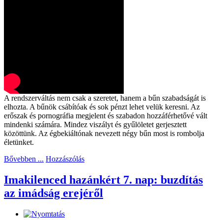
A rendszerváltás nem csak a szeretet, hanem a bűn szabadságát is
elhozta. A bűnök csábítóak és sok pénzt lehet velük keresni. Az
erőszak és pornográfia megjelent és szabadon hozzáférhetővé vált
mindenki számára. Mindez viszályt és gyűlöletet gerjesztett
közöttünk. Az égbekiáltónak nevezett négy bűn most is rombolja
életünket.
Bővebben ...
Hozzászólás
Imakilenced hazánkért 7. nap: buzdítás
az imádság erejéről