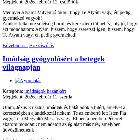
Megjelent: 2026. február 12. csütörtök
Mennyei Atyám! Milyen jó tudni, hogy Te Atyám vagy, én pedig
gyermeked vagyok!
Amikor lelkemre sötétség borul, és keresztem túl nehéz, oly jó, hogy
azt mondhatom: Atyám, hiszem, hogy szeretsz! Igen, hiszem, hogy
Te Atyám vagy, én pedig gyermeked!
Bővebben ...
Hozzászólás
Imádság gyógyulásért a betegek
világnapján
Kategória:
imádságok hazánkért
Megjelent: 2026. február 11. szerda
Uram, Jézus Krisztus, imádlak és hálát adok a hitért, amelyet a
keresztségben ajándékoztál nekem. Te az emberré lett Isten Fia
vagy, Te a Megváltó Messiás vagy. Ebben a percben Péterrel
akarom mondani: nem adatott az ég alatt más név, amelyben
üdvözülhetnénk!