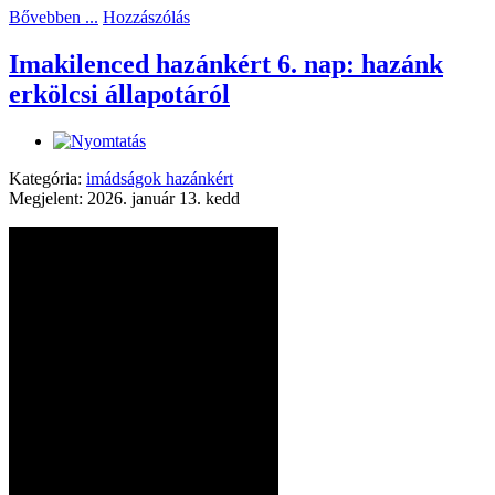
Bővebben ...
Hozzászólás
Imakilenced hazánkért 6. nap: hazánk
erkölcsi állapotáról
Kategória:
imádságok hazánkért
Megjelent: 2026. január 13. kedd