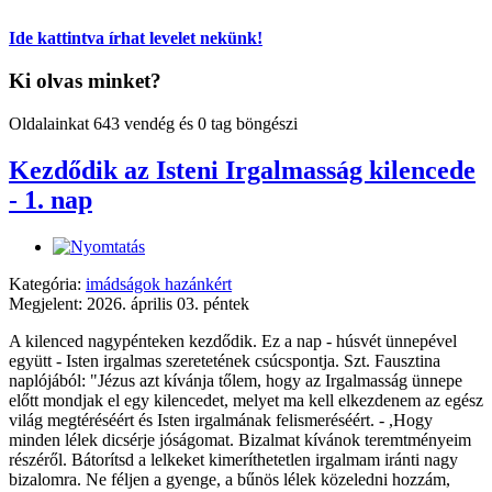
Ide kattintva írhat levelet nekünk!
Ki olvas minket?
Oldalainkat 643 vendég és 0 tag böngészi
Kezdődik az Isteni Irgalmasság kilencede
- 1. nap
Kategória:
imádságok hazánkért
Megjelent: 2026. április 03. péntek
A kilenced nagypénteken kezdődik. Ez a nap - húsvét ünnepével
együtt - Isten irgalmas szeretetének csúcspontja. Szt. Fausztina
naplójából: "Jézus azt kívánja tőlem, hogy az Irgalmasság ünnepe
előtt mondjak el egy kilencedet, melyet ma kell elkezdenem az egész
világ megtéréséért és Isten irgalmának felismeréséért. - ,Hogy
minden lélek dicsérje jóságomat. Bizalmat kívánok teremtményeim
részéről. Bátorítsd a lelkeket kimeríthetetlen irgalmam iránti nagy
bizalomra. Ne féljen a gyenge, a bűnös lélek közeledni hozzám,